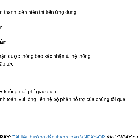
thanh toán hiển thị trên ứng dụng.
n.
hận
n được thông báo xác nhận từ hệ thống.
ập tức.
không mất phí giao dịch.
 toán, vui lòng liên hệ bộ phận hỗ trợ của chúng tôi qua:
NPAY:
Tài liệu hướng dẫn thanh toán VNPAY-QR
(do VNPAY cu