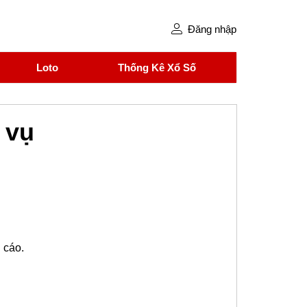
Đăng nhập
Loto
Thống Kê Xổ Số
 vụ
 cáo.