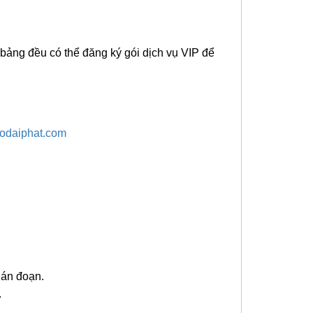
h bảng đều có thể đăng ký gói dịch vụ VIP để
osodaiphat.com
ián đoạn.
.