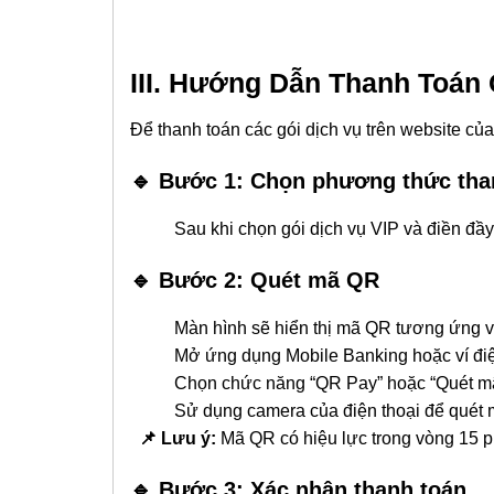
III. Hướng Dẫn Thanh Toá
Để thanh toán các gói dịch vụ trên website c
🔹 Bước 1: Chọn phương thức th
Sau khi chọn gói dịch vụ VIP và điền đầy đ
🔹 Bước 2: Quét mã QR
Màn hình sẽ hiển thị mã QR tương ứng vớ
Mở ứng dụng Mobile Banking hoặc ví điện 
Chọn chức năng “QR Pay” hoặc “Quét mã 
Sử dụng camera của điện thoại để quét mã Q
📌 Lưu ý:
Mã QR có hiệu lực trong vòng 15 phú
🔹 Bước 3: Xác nhận thanh toán