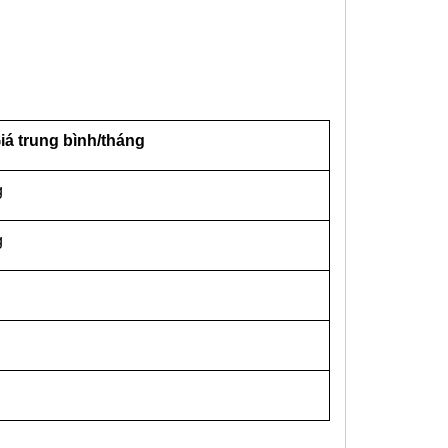
iá trung bình/tháng
g
g