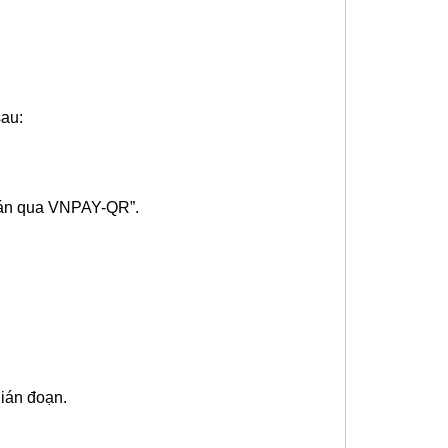
sau:
toán qua VNPAY-QR”.
gián đoạn.