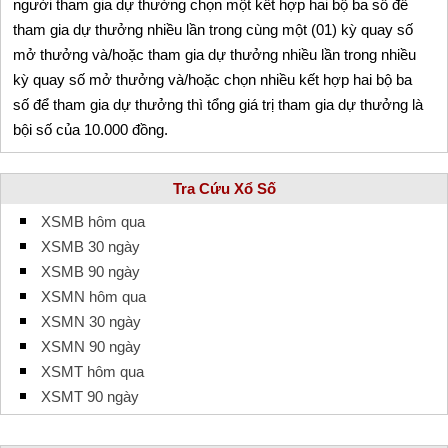
người tham gia dự thưởng chọn một kết hợp hai bộ ba số để
tham gia dự thưởng nhiều lần trong cùng một (01) kỳ quay số
mở thưởng và/hoặc tham gia dự thưởng nhiều lần trong nhiều
kỳ quay số mở thưởng và/hoặc chọn nhiều kết hợp hai bộ ba
số để tham gia dự thưởng thì tổng giá trị tham gia dự thưởng là
bội số của 10.000 đồng.
Tra Cứu Xổ Số
XSMB hôm qua
XSMB 30 ngày
XSMB 90 ngày
XSMN hôm qua
XSMN 30 ngày
XSMN 90 ngày
XSMT hôm qua
XSMT 90 ngày