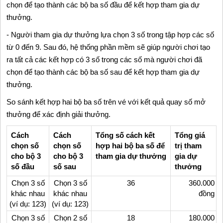
chọn để tạo thành các bộ ba số đầu để kết hợp tham gia dự
thưởng.
- Người tham gia dự thưởng lựa chọn 3 số trong tập hợp các số
từ 0 đến 9. Sau đó, hệ thống phần mềm sẽ giúp người chơi tạo
ra tất cả các kết hợp có 3 số trong các số mà người chơi đã
chọn để tạo thành các bộ ba số sau để kết hợp tham gia dự
thưởng.
So sánh kết hợp hai bộ ba số trên vé với kết quả quay số mở
thưởng để xác định giải thưởng.
Cách
Cách
Tổng số cách kết
Tổng giá
chọn số
chọn số
hợp hai bộ ba số để
trị tham
cho bộ 3
cho bộ 3
tham gia dự thưởng
gia dự
số đầu
số sau
thưởng
Chọn 3 số
Chọn 3 số
36
360.000
khác nhau
khác nhau
đồng
(ví dụ: 123)
(ví dụ: 123)
Chọn 3 số
Chọn 2 số
18
180.000