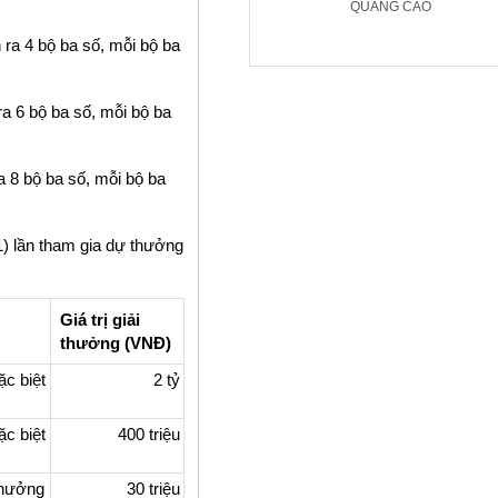
QUẢNG CÁO
ra 4 bộ ba số, mỗi bộ ba
a 6 bộ ba số, mỗi bộ ba
 8 bộ ba số, mỗi bộ ba
1) lần tham gia dự thưởng
Giá trị giải
thưởng (VNĐ)
ặc biệt
2 tỷ
ặc biệt
400 triệu
thưởng
30 triệu