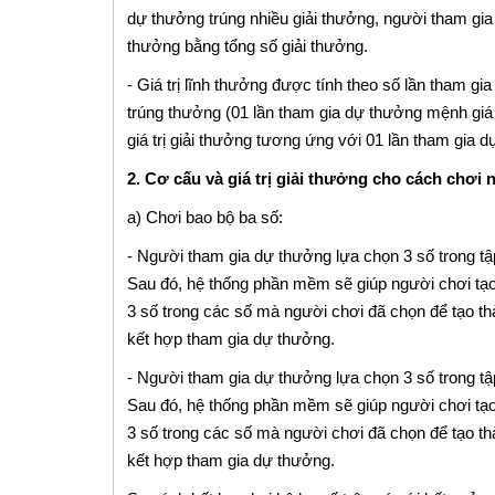
dự thưởng trúng nhiều giải thưởng, người tham gi
thưởng bằng tổng số giải thưởng.
- Giá trị lĩnh thưởng được tính theo số lần tham g
trúng thưởng (01 lần tham gia dự thưởng mệnh giá
giá trị giải thưởng tương ứng với 01 lần tham gia 
2. Cơ cấu và giá trị giải thưởng cho cách chơi 
a) Chơi bao bộ ba số:
- Người tham gia dự thưởng lựa chọn 3 số trong tậ
Sau đó, hệ thống phần mềm sẽ giúp người chơi tạo 
3 số trong các số mà người chơi đã chọn để tạo t
kết hợp tham gia dự thưởng.
- Người tham gia dự thưởng lựa chọn 3 số trong tậ
Sau đó, hệ thống phần mềm sẽ giúp người chơi tạo 
3 số trong các số mà người chơi đã chọn để tạo t
kết hợp tham gia dự thưởng.