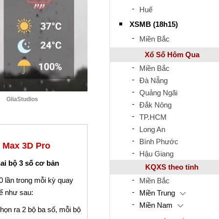
Huế
XSMB (18h15)
Miền Bắc
Xổ Số Hôm Qua
Miền Bắc
Đà Nẵng
Quảng Ngãi
GliaStudios
Đắk Nông
TP.HCM
Mute
Long An
Bình Phước
n Max 3D Pro
Hậu Giang
hai bộ 3 số cơ bản
KQXS theo tỉnh
 lần trong mỗi kỳ quay
Miền Bắc
hể như sau:
Miền Trung
Miền Nam
họn ra 2 bộ ba số, mỗi bộ