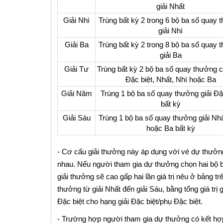
giải Nhất
Giải Nhì
Trùng bất kỳ 2 trong 6 bộ ba số quay 
giải Nhì
Giải Ba
Trùng bất kỳ 2 trong 8 bộ ba số quay 
giải Ba
Giải Tư
Trùng bất kỳ 2 bộ ba số quay thưởng c
Đặc biệt, Nhất, Nhì hoặc Ba
Giải Năm
Trùng 1 bộ ba số quay thưởng giải Đặ
bất kỳ
Giải Sáu
Trùng 1 bộ ba số quay thưởng giải Nhấ
hoặc Ba bất kỳ
- Cơ cấu giải thưởng này áp dụng với vé dự thưởn
nhau. Nếu người tham gia dự thưởng chọn hai bộ ba
giải thưởng sẽ cao gấp hai lần giá trị nêu ở bảng tr
thưởng từ giải Nhất đến giải Sáu, bằng tổng giá trị g
Đặc biệt cho hạng giải Đặc biệt/phụ Đặc biệt.
- Trường hợp người tham gia dự thưởng có kết hợp