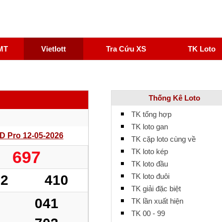
MT
Vietlott
Tra Cứu XS
TK Loto
Thống Kê Loto
TK tổng hợp
TK loto gan
D Pro 12-05-2026
TK cặp loto cùng về
TK loto kép
697
TK loto đầu
TK loto đuôi
82
410
TK giải đặc biệt
041
TK lần xuất hiện
TK 00 - 99