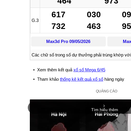
464
973
617
030
0
G.3
732
463
9
Max3d Pro 09/05/2026
Max
Các chữ số trong số dự thưởng phải trùng khớp với 
Xem thêm kết quả
xổ số Mega 6/45
Tham khảo
thống kê kết quả xổ số
hàng ngày
QUẢNG CÁO
arrow_forward_ios
Tìm hiểu thêm