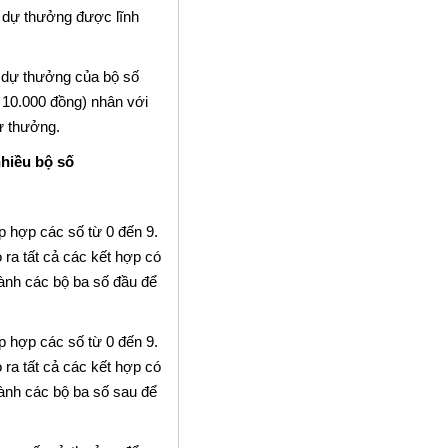
a dự thưởng được lĩnh
ia dự thưởng của bộ số
 10.000 đồng) nhân với
dự thưởng.
nhiều bộ số
p hợp các số từ 0 đến 9.
ra tất cả các kết hợp có
hành các bộ ba số đầu để
p hợp các số từ 0 đến 9.
ra tất cả các kết hợp có
hành các bộ ba số sau để