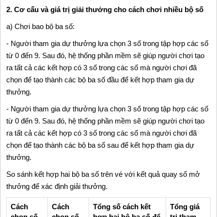
2. Cơ cấu và giá trị giải thưởng cho cách chơi nhiều bộ số
a) Chơi bao bộ ba số:
- Người tham gia dự thưởng lựa chọn 3 số trong tập hợp các số
từ 0 đến 9. Sau đó, hệ thống phần mềm sẽ giúp người chơi tạo
ra tất cả các kết hợp có 3 số trong các số mà người chơi đã
chọn để tạo thành các bộ ba số đầu để kết hợp tham gia dự
thưởng.
- Người tham gia dự thưởng lựa chọn 3 số trong tập hợp các số
từ 0 đến 9. Sau đó, hệ thống phần mềm sẽ giúp người chơi tạo
ra tất cả các kết hợp có 3 số trong các số mà người chơi đã
chọn để tạo thành các bộ ba số sau để kết hợp tham gia dự
thưởng.
So sánh kết hợp hai bộ ba số trên vé với kết quả quay số mở
thưởng để xác định giải thưởng.
Cách
Cách
Tổng số cách kết
Tổng giá
chọn số
chọn số
hợp hai bộ ba số để
trị tham