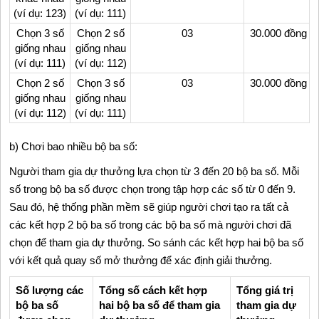
(ví dụ: 123)
(ví dụ: 111)
Chọn 3 số
Chọn 2 số
03
30.000 đồng
giống nhau
giống nhau
(ví dụ: 111)
(ví dụ: 112)
Chọn 2 số
Chọn 3 số
03
30.000 đồng
giống nhau
giống nhau
(ví dụ: 112)
(ví dụ: 111)
b) Chơi bao nhiều bộ ba số:
Người tham gia dự thưởng lựa chọn từ 3 đến 20 bộ ba số. Mỗi
số trong bộ ba số được chọn trong tập hợp các số từ 0 đến 9.
Sau đó, hệ thống phần mềm sẽ giúp người chơi tạo ra tất cả
các kết hợp 2 bộ ba số trong các bộ ba số mà người chơi đã
chọn để tham gia dự thưởng. So sánh các kết hợp hai bộ ba số
với kết quả quay số mở thưởng để xác định giải thưởng.
Số lượng các
Tổng số cách kết hợp
Tổng giá trị
bộ ba số
hai bộ ba số để tham gia
tham gia dự