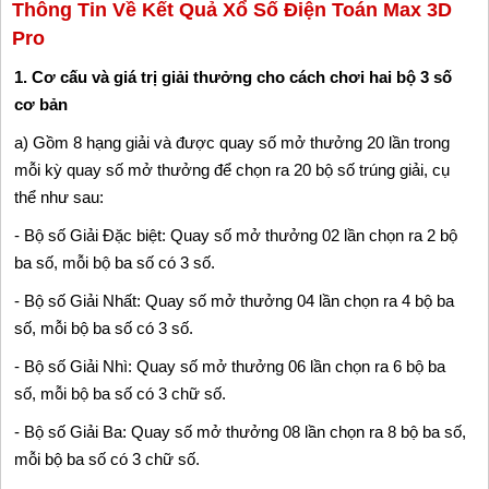
Thông Tin Về Kết Quả Xổ Số Điện Toán Max 3D
Pro
1. Cơ cấu và giá trị giải thưởng cho cách chơi hai bộ 3 số
cơ bản
a) Gồm 8 hạng giải và được quay số mở thưởng 20 lần trong
mỗi kỳ quay số mở thưởng để chọn ra 20 bộ số trúng giải, cụ
thể như sau:
- Bộ số Giải Đặc biệt: Quay số mở thưởng 02 lần chọn ra 2 bộ
ba số, mỗi bộ ba số có 3 số.
- Bộ số Giải Nhất: Quay số mở thưởng 04 lần chọn ra 4 bộ ba
số, mỗi bộ ba số có 3 số.
- Bộ số Giải Nhì: Quay số mở thưởng 06 lần chọn ra 6 bộ ba
số, mỗi bộ ba số có 3 chữ số.
- Bộ số Giải Ba: Quay số mở thưởng 08 lần chọn ra 8 bộ ba số,
mỗi bộ ba số có 3 chữ số.