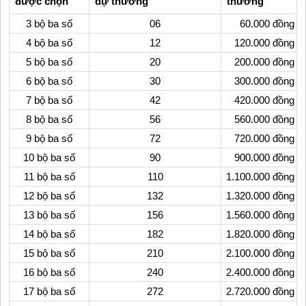
được chọn
dự thưởng
thưởng
3 bộ ba số
06
60.000 đồng
4 bộ ba số
12
120.000 đồng
5 bộ ba số
20
200.000 đồng
6 bộ ba số
30
300.000 đồng
7 bộ ba số
42
420.000 đồng
8 bộ ba số
56
560.000 đồng
9 bộ ba số
72
720.000 đồng
10 bộ ba số
90
900.000 đồng
11 bộ ba số
110
1.100.000 đồng
12 bộ ba số
132
1.320.000 đồng
13 bộ ba số
156
1.560.000 đồng
14 bộ ba số
182
1.820.000 đồng
15 bộ ba số
210
2.100.000 đồng
16 bộ ba số
240
2.400.000 đồng
17 bộ ba số
272
2.720.000 đồng