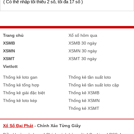
( Có thể nhập tối thiểu 2 số, tối đa 17 số )
Trang chủ
Xổ số hôm qua
XSMB
XSMB 30 ngày
XSMN
XSMN 30 ngày
XSMT
XSMT 30 ngày
Vietlott
Thống kê loto gan
Thống kê tần suất loto
Thống kê tổng hợp
Thống kê tần suất loto cặp
Thống kê giải đặc biệt
Thống kê XSMB
Thống kê loto kép
Thống kê XSMN
Thống kê XSMT
Xổ Số Đại Phát
- Chính Xác Từng Giây