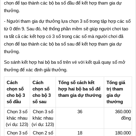
chọn để tạo thành các bộ ba số đầu để kết hợp tham gia dự
thưởng.
- Người tham gia dự thưởng lựa chọn 3 số trong tập hợp các số
từ 0 đến 9. Sau đó, hệ thống phần mềm sẽ giúp người chơi tạo
ra tất cả các kết hợp có 3 số trong các số mà người chơi đã
chọn để tạo thành các bộ ba số sau để kết hợp tham gia dự
thưởng.
So sánh kết hợp hai bộ ba số trên vé với kết quả quay số mở
thưởng để xác định giải thưởng.
Cách
Cách
Tổng số cách kết
Tổng giá
chọn số
chọn số
hợp hai bộ ba số để
trị tham
cho bộ 3
cho bộ 3
tham gia dự thưởng
gia dự
số đầu
số sau
thưởng
Chọn 3 số
Chọn 3 số
36
360.000
khác nhau
khác nhau
đồng
(ví dụ: 123)
(ví dụ: 123)
Chọn 3 số
Chọn 2 số
18
180.000