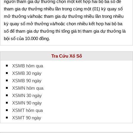
người tham gia dự thưởng chọn một kết hợp hai bộ ba số để
tham gia dự thưởng nhiều lần trong cùng một (01) kỳ quay số
mở thưởng và/hoặc tham gia dự thưởng nhiều lần trong nhiều
kỳ quay số mở thưởng và/hoặc chọn nhiều kết hợp hai bộ ba
số để tham gia dự thưởng thì tổng giá trị tham gia dự thưởng là
bội số của 10.000 đồng.
Tra Cứu Xổ Số
XSMB hôm qua
XSMB 30 ngày
XSMB 90 ngày
XSMN hôm qua
XSMN 30 ngày
XSMN 90 ngày
XSMT hôm qua
XSMT 90 ngày