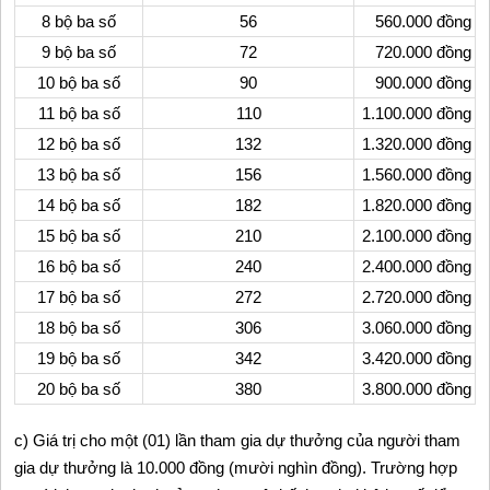
8 bộ ba số
56
560.000 đồng
9 bộ ba số
72
720.000 đồng
10 bộ ba số
90
900.000 đồng
11 bộ ba số
110
1.100.000 đồng
12 bộ ba số
132
1.320.000 đồng
13 bộ ba số
156
1.560.000 đồng
14 bộ ba số
182
1.820.000 đồng
15 bộ ba số
210
2.100.000 đồng
16 bộ ba số
240
2.400.000 đồng
17 bộ ba số
272
2.720.000 đồng
18 bộ ba số
306
3.060.000 đồng
19 bộ ba số
342
3.420.000 đồng
20 bộ ba số
380
3.800.000 đồng
c) Giá trị cho một (01) lần tham gia dự thưởng của người tham
gia dự thưởng là 10.000 đồng (mười nghìn đồng). Trường hợp