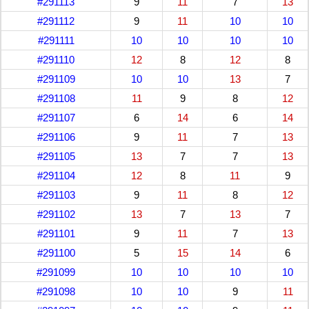
#291113
9
11
7
13
#291112
9
11
10
10
#291111
10
10
10
10
#291110
12
8
12
8
#291109
10
10
13
7
#291108
11
9
8
12
#291107
6
14
6
14
#291106
9
11
7
13
#291105
13
7
7
13
#291104
12
8
11
9
#291103
9
11
8
12
#291102
13
7
13
7
#291101
9
11
7
13
#291100
5
15
14
6
#291099
10
10
10
10
#291098
10
10
9
11