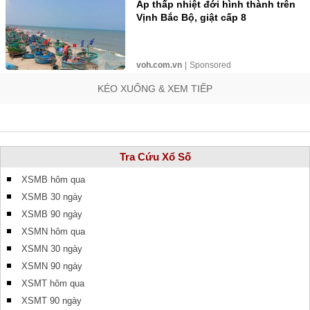
KÉO XUỐNG & XEM TIẾP
Tra Cứu Xổ Số
XSMB hôm qua
XSMB 30 ngày
XSMB 90 ngày
XSMN hôm qua
XSMN 30 ngày
XSMN 90 ngày
XSMT hôm qua
XSMT 90 ngày