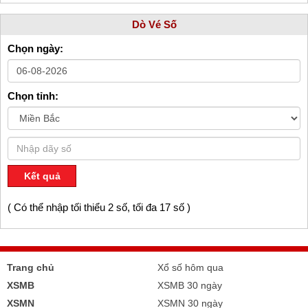
Dò Vé Số
Chọn ngày:
Chọn tỉnh:
Kết quả
( Có thể nhập tối thiểu 2 số, tối đa 17 số )
Trang chủ
Xổ số hôm qua
XSMB
XSMB 30 ngày
XSMN
XSMN 30 ngày