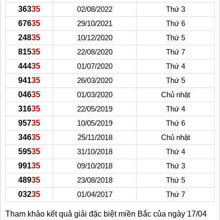
363
35
02/08/2022
Thứ 3
676
35
29/10/2021
Thứ 6
248
35
10/12/2020
Thứ 5
815
35
22/08/2020
Thứ 7
444
35
01/07/2020
Thứ 4
941
35
26/03/2020
Thứ 5
046
35
01/03/2020
Chủ nhật
316
35
22/05/2019
Thứ 4
957
35
10/05/2019
Thứ 6
346
35
25/11/2018
Chủ nhật
595
35
31/10/2018
Thứ 4
991
35
09/10/2018
Thứ 3
489
35
23/08/2018
Thứ 5
032
35
01/04/2017
Thứ 7
Tham khảo kết quả giải đặc biệt miền Bắc của ngày 17/04