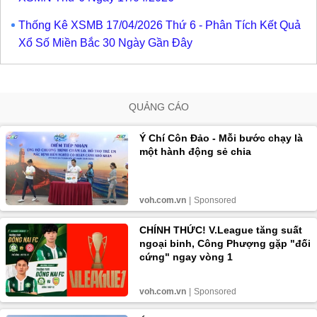
Thống Kê XSMB 17/04/2026 Thứ 6 - Phân Tích Kết Quả
Xổ Số Miền Bắc 30 Ngày Gần Đây
QUẢNG CÁO