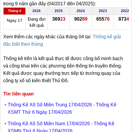
trong 9 năm gần đây (04/2017 đến 04/2025):
Tháng 4
2026
2025
2024
2023
2022
Đang đợi
369
23
902
89
655
76
873
47
Ngày 17
kết quả
Xem thêm các ngày khác của tháng 04 tại:
Thống kê giải
đặc biệt theo tháng
Thống kê trên là kết quả thực tế được công bố minh bạch
và công khai trên các phương tiện thông tin truyền thông.
Kết quả được quay thưởng trực tiếp từ trường quay của
công ty xổ số kiến thiết Thủ Đô.
Tin liên quan
Thống Kê Xổ Số Miền Trung 17/04/2026 - Thống Kê
XSMT Thứ 6 Ngày 17/04/2026
Thống Kê Xổ Số Miền Nam 17/04/2026 - Thống Kê
XSMN Thứ 6 Ngày 17/04/2026