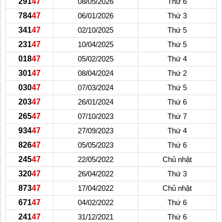
291
47
08/05/2026
Thứ 6
784
47
06/01/2026
Thứ 3
341
47
02/10/2025
Thứ 5
231
47
10/04/2025
Thứ 5
018
47
05/02/2025
Thứ 4
301
47
08/04/2024
Thứ 2
030
47
07/03/2024
Thứ 5
203
47
26/01/2024
Thứ 6
265
47
07/10/2023
Thứ 7
934
47
27/09/2023
Thứ 4
826
47
05/05/2023
Thứ 6
245
47
22/05/2022
Chủ nhật
320
47
26/04/2022
Thứ 3
873
47
17/04/2022
Chủ nhật
671
47
04/02/2022
Thứ 6
241
47
31/12/2021
Thứ 6