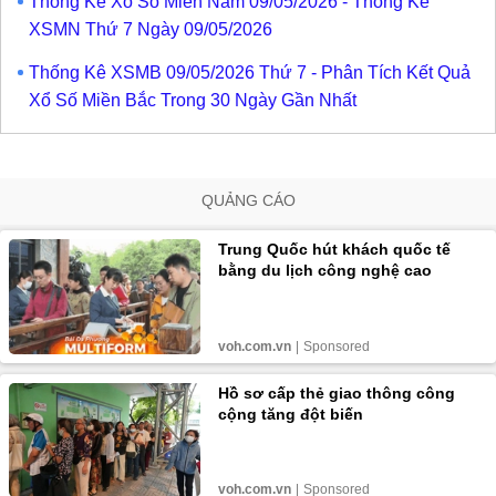
Thống Kê Xổ Số Miền Nam 09/05/2026 - Thống Kê
XSMN Thứ 7 Ngày 09/05/2026
Thống Kê XSMB 09/05/2026 Thứ 7 - Phân Tích Kết Quả
Xổ Số Miền Bắc Trong 30 Ngày Gần Nhất
QUẢNG CÁO