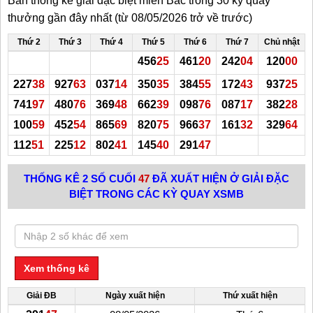
Bản thống kê giải đặc biệt miền Bắc trong 30 kỳ quay
thưởng gần đây nhất (từ 08/05/2026 trở về trước)
Thứ 2
Thứ 3
Thứ 4
Thứ 5
Thứ 6
Thứ 7
Chủ nhật
456
25
461
20
242
04
120
00
227
38
927
63
037
14
350
35
384
55
172
43
937
25
741
97
480
76
369
48
662
39
098
76
087
17
382
28
100
59
452
54
865
69
820
75
966
37
161
32
329
64
112
51
225
12
802
41
145
40
291
47
THỐNG KÊ 2 SỐ CUỐI
47
ĐÃ XUẤT HIỆN Ở GIẢI ĐẶC
BIỆT TRONG CÁC KỲ QUAY XSMB
Xem thống kê
Giải ĐB
Ngày xuất hiện
Thứ xuất hiện