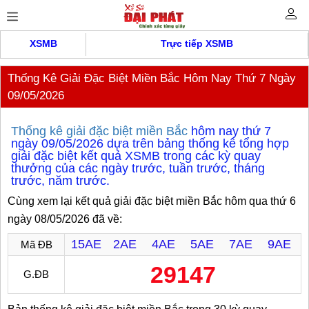
XSMB
Trực tiếp XSMB
Thống Kê Giải Đặc Biệt Miền Bắc Hôm Nay Thứ 7 Ngày
09/05/2026
Thống kê giải đặc biệt miền Bắc
hôm nay thứ 7
ngày 09/05/2026 dựa trên bảng thống kê tổng hợp
giải đặc biệt kết quả XSMB trong các kỳ quay
thưởng của các ngày trước, tuần trước, tháng
trước, năm trước.
Cùng xem lại kết quả giải đặc biệt miền Bắc hôm qua thứ 6
ngày 08/05/2026 đã về:
15AE
2AE
4AE
5AE
7AE
9AE
Mã ĐB
29147
G.ĐB