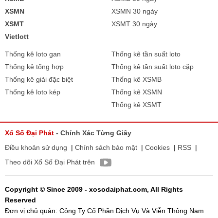
XSMN
XSMN 30 ngày
XSMT
XSMT 30 ngày
Vietlott
Thống kê loto gan
Thống kê tần suất loto
Thống kê tổng hợp
Thống kê tần suất loto cặp
Thống kê giải đặc biệt
Thống kê XSMB
Thống kê loto kép
Thống kê XSMN
Thống kê XSMT
Xổ Số Đại Phát
- Chính Xác Từng Giây
Điều khoản sử dụng
|
Chính sách bảo mật
|
Cookies
|
RSS
|
Theo dõi Xổ Số Đại Phát trên
Copyright © Since 2009 - xosodaiphat.com, All Rights
Reserved
Đơn vị chủ quản: Công Ty Cổ Phần Dịch Vụ Và Viễn Thông Nam