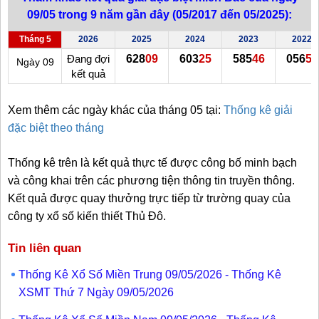
09/05 trong 9 năm gần đây (05/2017 đến 05/2025):
Tháng 5
2026
2025
2024
2023
2022
Đang đợi
628
09
603
25
585
46
056
59
Ngày 09
kết quả
Xem thêm các ngày khác của tháng 05 tại:
Thống kê giải
đặc biệt theo tháng
Thống kê trên là kết quả thực tế được công bố minh bạch
và công khai trên các phương tiện thông tin truyền thông.
Kết quả được quay thưởng trực tiếp từ trường quay của
công ty xổ số kiến thiết Thủ Đô.
Tin liên quan
Thống Kê Xổ Số Miền Trung 09/05/2026 - Thống Kê
XSMT Thứ 7 Ngày 09/05/2026