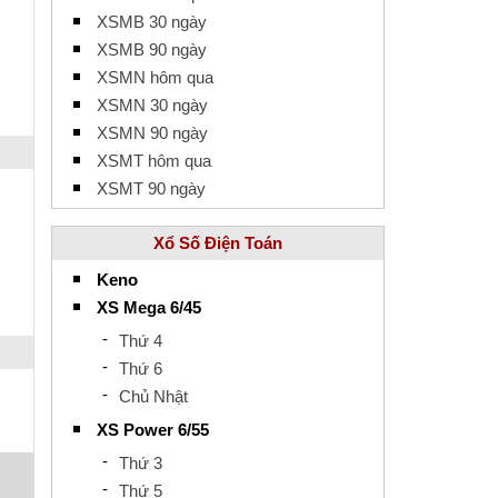
XSMB 30 ngày
XSMB 90 ngày
XSMN hôm qua
XSMN 30 ngày
XSMN 90 ngày
XSMT hôm qua
XSMT 90 ngày
Xổ Số Điện Toán
Keno
XS Mega 6/45
Thứ 4
Thứ 6
Chủ Nhật
XS Power 6/55
Thứ 3
Thứ 5