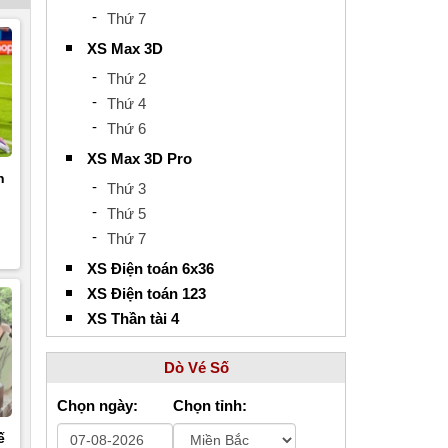
Thứ 7
XS Max 3D
Thứ 2
Thứ 4
Thứ 6
XS Max 3D Pro
Thứ 3
Thứ 5
Thứ 7
XS Điện toán 6x36
XS Điện toán 123
XS Thần tài 4
Dò Vé Số
Chọn ngày:
Chọn tỉnh: