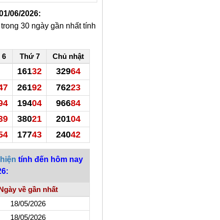
01/06/2026:
rong 30 ngày gần nhất tính
 6
Thứ 7
Chủ nhật
161
32
329
64
47
261
92
762
23
94
194
04
966
84
39
380
21
201
04
54
177
43
240
42
 hiện
tính đến hôm nay
26:
Ngày về gần nhất
18/05/2026
18/05/2026