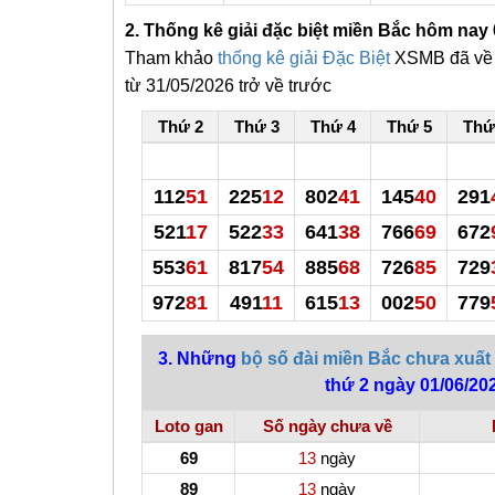
2. Thống kê giải đặc biệt miền Bắc hôm nay 
Tham khảo
thống kê giải Đặc Biệt
XSMB đã về t
từ 31/05/2026 trở về trước
Thứ 2
Thứ 3
Thứ 4
Thứ 5
Thứ
112
51
225
12
802
41
145
40
291
521
17
522
33
641
38
766
69
672
553
61
817
54
885
68
726
85
729
972
81
491
11
615
13
002
50
779
3. Những
bộ số đài miền Bắc chưa xuất
thứ 2 ngày 01/06/20
Loto gan
Số ngày chưa về
69
13
ngày
89
13
ngày