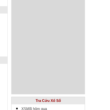
Tra Cứu Xổ Số
XSMB hôm qua