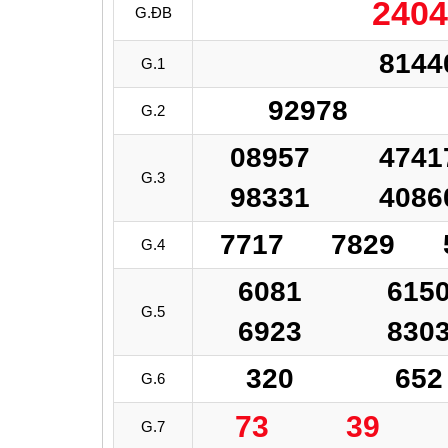
2404
G.ĐB
8144
G.1
92978
G.2
08957
4741
G.3
98331
4086
7717
7829
G.4
6081
615
G.5
6923
830
320
652
G.6
73
39
G.7