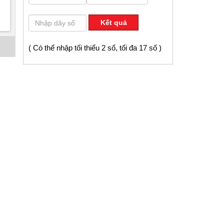
Kết quả
( Có thể nhập tối thiểu 2 số, tối đa 17 số )