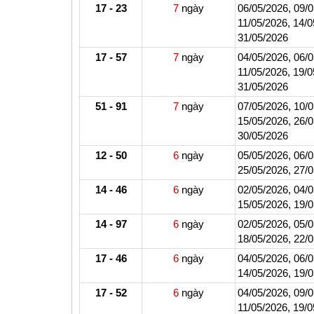
17 - 23
7
ngày
06/05/2026, 09/0
11/05/2026, 14/0
31/05/2026
17 - 57
7
ngày
04/05/2026, 06/0
11/05/2026, 19/0
31/05/2026
51 - 91
7
ngày
07/05/2026, 10/0
15/05/2026, 26/0
30/05/2026
12 - 50
6
ngày
05/05/2026, 06/0
25/05/2026, 27/
14 - 46
6
ngày
02/05/2026, 04/0
15/05/2026, 19/
14 - 97
6
ngày
02/05/2026, 05/0
18/05/2026, 22/
17 - 46
6
ngày
04/05/2026, 06/0
14/05/2026, 19/
17 - 52
6
ngày
04/05/2026, 09/0
11/05/2026, 19/0