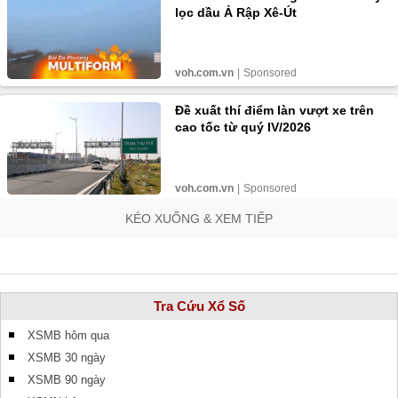
KÉO XUỐNG & XEM TIẾP
Tra Cứu Xổ Số
XSMB hôm qua
XSMB 30 ngày
XSMB 90 ngày