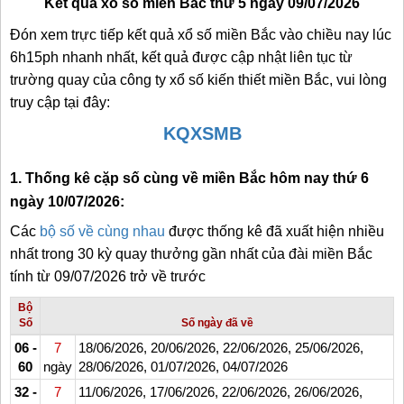
Kết quả xổ số miền Bắc thứ 5 ngày 09/07/2026
Đón xem trực tiếp kết quả xổ số miền Bắc vào chiều nay lúc
6h15ph nhanh nhất, kết quả được cập nhật liên tục từ
trường quay của công ty xổ số kiến thiết miền Bắc, vui lòng
truy cập tại đây:
KQXSMB
1. Thống kê cặp số cùng về miền Bắc hôm nay thứ 6
ngày 10/07/2026:
Các
bộ số về cùng nhau
được thống kê đã xuất hiện nhiều
nhất trong 30 kỳ quay thưởng gần nhất của đài miền Bắc
tính từ 09/07/2026 trở về trước
Bộ
Số
Số ngày đã về
06 -
7
18/06/2026, 20/06/2026, 22/06/2026, 25/06/2026,
60
ngày
28/06/2026, 01/07/2026, 04/07/2026
32 -
7
11/06/2026, 17/06/2026, 22/06/2026, 26/06/2026,