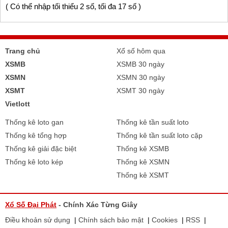
( Có thể nhập tối thiểu 2 số, tối đa 17 số )
Trang chủ
Xổ số hôm qua
XSMB
XSMB 30 ngày
XSMN
XSMN 30 ngày
XSMT
XSMT 30 ngày
Vietlott
Thống kê loto gan
Thống kê tần suất loto
Thống kê tổng hợp
Thống kê tần suất loto cặp
Thống kê giải đặc biệt
Thống kê XSMB
Thống kê loto kép
Thống kê XSMN
Thống kê XSMT
Xổ Số Đại Phát
- Chính Xác Từng Giây
Điều khoản sử dụng
|
Chính sách bảo mật
|
Cookies
|
RSS
|