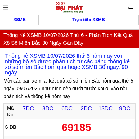
XSMB
Trực tiếp XSMB
Thống Kê XSMB 10/07/2026 Thứ 6 - Phân Tích Kết Quả
Xổ Số Miền Bắc 30 Ngày Gần Đây
Thống kê XSMB 10/07/2026 thứ 6 hôm nay với
những bộ số được phân tích từ các bảng thống kê
xổ số miền Bắc hôm qua hoặc XSMB 30 ngày, 90
ngày.
Mời các bạn xem lại kết quả xổ số miền Bắc hôm qua thứ 5
ngày 09/07/2026 như hình bên dưới trước khi đi vào bài
phân tích và thống kê hôm nay:
Mã
7DC
8DC
6DC
2DC
13DC
9DC
ĐB
69185
G.ĐB