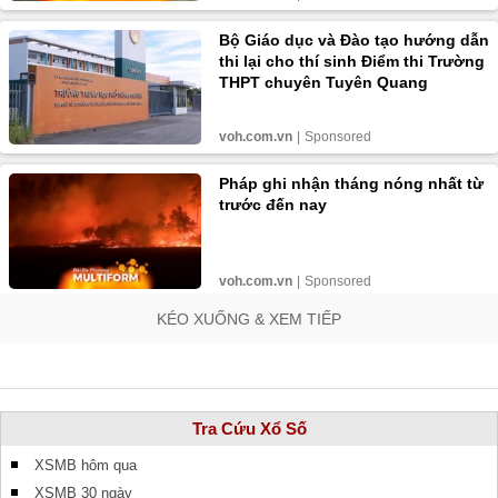
KÉO XUỐNG & XEM TIẾP
Tra Cứu Xổ Số
XSMB hôm qua
XSMB 30 ngày