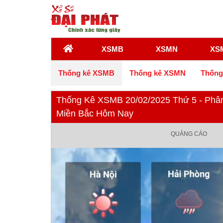
XSMB
XSMN
XS
Thống kê XSMB
Thống kê XSMN
Thống
Thống Kê XSMB 20/02/2025 Thứ 5 - Phân
Miền Bắc Hôm Nay
QUẢNG CÁO