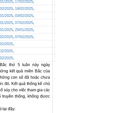
/01/2025
,
17/02/2025
,
/02/2025
,
18/02/2025
,
/01/2025
,
03/02/2025
,
/01/2025
,
07/02/2025
,
/01/2025
,
25/01/2025
,
/02/2025
,
07/02/2025
,
/02/2025
,
/02/2025
,
/02/2025
,
Bắc thứ 5 tuần này ngày
những kết quả miền Bắc của
 những con số đã hoặc chưa
ớc đó. Kết quả thống kê chủ
cổ súy cho việc tham gia các
ố truyền thống, không được
 tại đây: