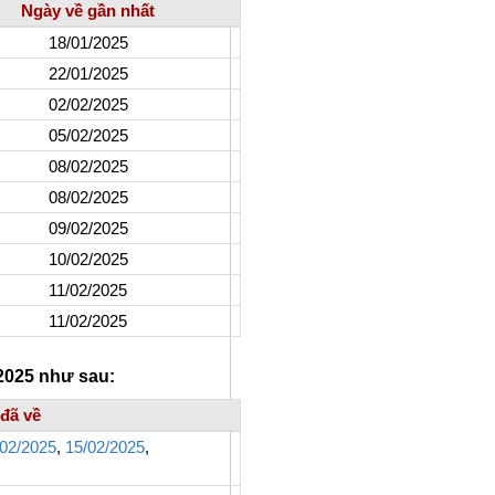
Ngày về gần nhất
18/01/2025
22/01/2025
02/02/2025
05/02/2025
08/02/2025
08/02/2025
09/02/2025
10/02/2025
11/02/2025
11/02/2025
2025 như sau:
đã về
/02/2025
,
15/02/2025
,