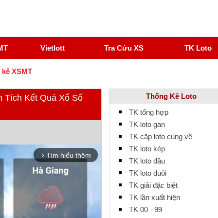
MT
Vietlott
Tra Cứu XS
TK Loto
 kê XSMT
Thống Kê Loto
 Tích Kết Quả Xổ Số
TK tổng hợp
TK loto gan
TK cặp loto cùng về
TK loto kép
Tìm hiểu thêm
arrow_forward_ios
TK loto đầu
TK loto đuôi
TK giải đặc biệt
TK lần xuất hiện
TK 00 - 99