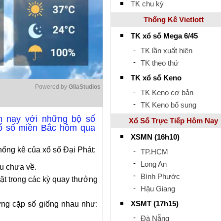
TK chu kỳ
Thống Kê Vietlott
TK xổ số Mega 6/45
TK lần xuất hiện
TK theo thứ
TK xổ số Keno
Powered by 
GliaStudios
TK Keno cơ bản
TK Keno bổ sung
Mute
 nay với những bộ số
Xổ Số Trực Tiếp Hôm Nay
xổ số miền Bắc hôm qua
XSMN (16h10)
hống kê của xổ số Đại Phát:
TP.HCM
Long An
âu chưa về.
Bình Phước
mặt trong các kỳ quay thưởng
Hậu Giang
XSMT (17h15)
hững cặp số giống nhau như:
Đà Nẵng