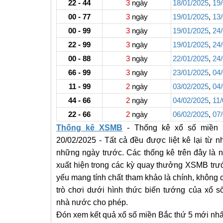
22 - 44
3
ngày
18/01/2025
,
19
00 - 77
3
ngày
19/01/2025
,
13
00 - 99
3
ngày
19/01/2025
,
24
22 - 99
3
ngày
19/01/2025
,
24
00 - 88
3
ngày
22/01/2025
,
24
66 - 99
3
ngày
23/01/2025
,
04
11 - 99
2
ngày
03/02/2025
,
04
44 - 66
2
ngày
04/02/2025
,
11
22 - 66
2
ngày
06/02/2025
,
07
Thống kê XSMB
- Thống kê xổ số miền 
20/02/2025
-
Tất cả đều được liệt kê lại từ 
những ngày trước.
Các thống kê trên đây là
xuất hiện trong các kỳ quay thưởng XSMB trư
yếu mang tính chất tham khảo là chính, không 
trò chơi dưới hình thức biến tướng của xổ s
nhà nước cho phép.
Đón xem kết quả xổ số miền Bắc thứ 5 mới nhất