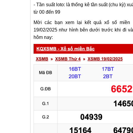
- Tần suất loto: là thống kê tần suất (chu kỳ) xu
từ 00 đến 99
Mời các bạn xem lại kết quả xổ số miền
19/02/2025 như hình bên dưới trước khi đi và
hôm nay: