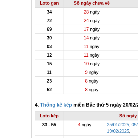
Loto gan
Số ngày chưa về
34
28
ngày
72
24
ngày
69
17
ngày
30
14
ngày
03
11
ngày
12
11
ngày
15
10
ngày
11
9
ngày
23
8
ngày
52
8
ngày
4.
Thống kê kép
miền Bắc thứ 5 ngày 20/02/
Loto kép
Số ngày 
33 - 55
4
ngày
25/01/2025
,
05
19/02/2025
,