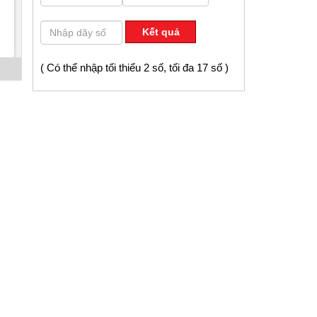
Kết quả
( Có thể nhập tối thiểu 2 số, tối đa 17 số )