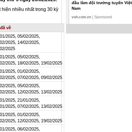
hiện nhiều nhất trong 30 kỳ
đã về
/01/2025, 05/02/2025,
/02/2025, 14/02/2025,
/02/2025
/01/2025, 05/02/2025,
/02/2025, 18/02/2025, 19/02/2025
/01/2025, 01/02/2025,
/02/2025, 07/02/2025, 09/02/2025
/02/2025, 05/02/2025,
/02/2025, 12/02/2025, 13/02/2025
/01/2025, 21/01/2025,
/01/2025, 07/02/2025, 13/02/2025
/01/2025, 01/02/2025,
/02/2025, 12/02/2025, 19/02/2025
/01/2025, 06/02/2025,