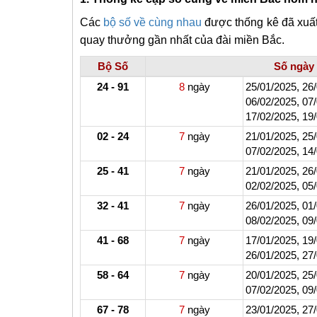
Các
bộ số về cùng nhau
được thống kê đã xuất 
quay thưởng gần nhất của đài miền Bắc.
Bộ Số
Số ngày 
24 - 91
8
ngày
25/01/2025, 26
06/02/2025, 07
17/02/2025, 19
02 - 24
7
ngày
21/01/2025, 25
07/02/2025, 14
25 - 41
7
ngày
21/01/2025, 26
02/02/2025, 05
32 - 41
7
ngày
26/01/2025, 01
08/02/2025, 09
41 - 68
7
ngày
17/01/2025, 19
26/01/2025, 27
58 - 64
7
ngày
20/01/2025, 25
07/02/2025, 09
67 - 78
7
ngày
23/01/2025, 27