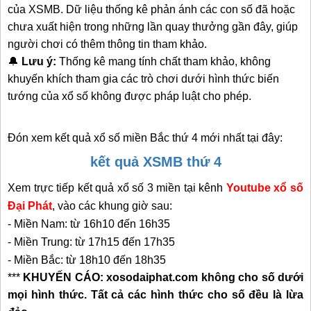
của XSMB. Dữ liệu thống kê phản ánh các con số đã hoặc
chưa xuất hiện trong những lần quay thưởng gần đây, giúp
người chơi có thêm thông tin tham khảo.
🔔
Lưu ý:
Thống kê mang tính chất tham khảo, không
khuyến khích tham gia các trò chơi dưới hình thức biến
tướng của xổ số không được pháp luật cho phép.
Đón xem kết quả xổ số miền Bắc thứ 4 mới nhất tại đây:
kết quả XSMB thứ 4
Xem trực tiếp kết quả xổ số 3 miền tại kênh
Youtube xổ số
Đại Phát
, vào các khung giờ sau:
- Miền Nam: từ 16h10 đến 16h35
- Miền Trung: từ 17h15 đến 17h35
- Miền Bắc: từ 18h10 đến 18h35
***
KHUYẾN CÁO: xosodaiphat.com không cho số dưới
mọi hình thức. Tất cả các hình thức cho số đều là lừa