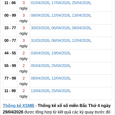
11 - 66
3
01/04/2026
,
17/04/2026
,
25/04/2026
,
ngày
00 - 99
3
08/04/2026
,
12/04/2026
,
13/04/2026
,
ngày
33 - 77
3
30/03/2026
,
06/04/2026
,
08/04/2026
,
ngày
00 - 77
3
31/03/2026
,
08/04/2026
,
12/04/2026
,
ngày
44 - 55
2
03/04/2026
,
19/04/2026
,
ngày
55 - 99
2
05/04/2026
,
25/04/2026
,
ngày
77 - 99
2
08/04/2026
,
12/04/2026
,
ngày
11 - 99
2
13/04/2026
,
25/04/2026
,
ngày
Thống kê XSMB
-
Thống kê xổ số miền Bắc Thứ 4 ngày
29/04/2026
được tổng hợp từ kết quả các kỳ quay trước đó