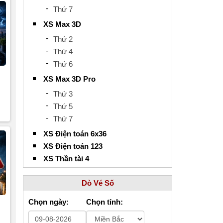
Thứ 7
XS Max 3D
Thứ 2
Thứ 4
Thứ 6
XS Max 3D Pro
Thứ 3
Thứ 5
Thứ 7
XS Điện toán 6x36
XS Điện toán 123
XS Thần tài 4
Dò Vé Số
Chọn ngày:
Chọn tỉnh: