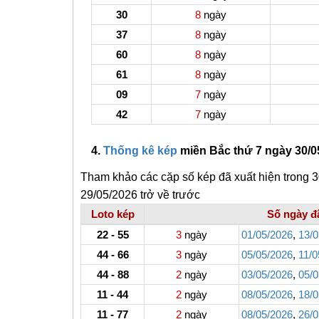
30
8
ngày
37
8
ngày
60
8
ngày
61
8
ngày
09
7
ngày
42
7
ngày
4.
Thống kê kép
miền Bắc thứ 7 ngày 30/0
Tham khảo các cặp số kép đã xuất hiện trong 3
29/05/2026 trở về trước
Loto kép
Số ngày đ
22 - 55
3
ngày
01/05/2026
,
13/0
44 - 66
3
ngày
05/05/2026
,
11/0
44 - 88
2
ngày
03/05/2026
,
05/0
11 - 44
2
ngày
08/05/2026
,
18/0
11 - 77
2
ngày
08/05/2026
,
26/0