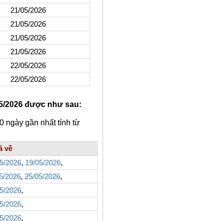
21/05/2026
21/05/2026
21/05/2026
21/05/2026
22/05/2026
22/05/2026
5/2026 được như sau:
0 ngày gần nhất tính từ
ã về
5/2026
,
19/05/2026
,
5/2026
,
25/05/2026
,
5/2026
,
5/2026
,
5/2026
,