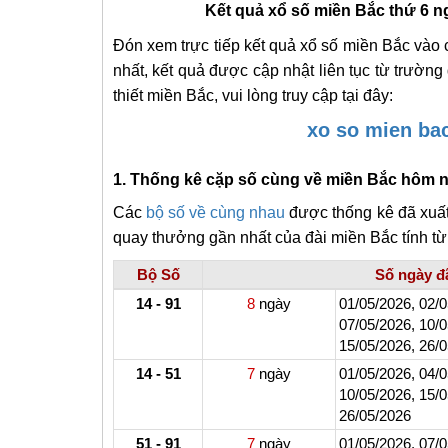
Kết quả xổ số miền Bắc thứ 6 n
Đón xem trực tiếp kết quả xổ số miền Bắc vào
nhất, kết quả được cập nhật liên tục từ trường
thiết miền Bắc, vui lòng truy cập tại đây:
xo so mien ba
1. Thống kê cặp số cùng về miền Bắc hôm n
Các
bộ số về cùng nhau
được thống kê đã xuất 
quay thưởng gần nhất của đài miền Bắc tính từ
Bộ Số
Số ngày đ
14 - 91
8
ngày
01/05/2026, 02/0
07/05/2026, 10/0
15/05/2026, 26/
14 - 51
7
ngày
01/05/2026, 04/0
10/05/2026, 15/0
26/05/2026
51 - 91
7
ngày
01/05/2026, 07/0