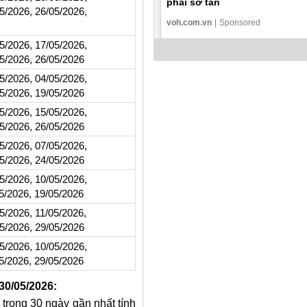
5/2026, 26/05/2026,
5/2026, 17/05/2026,
05/2026, 26/05/2026
5/2026, 04/05/2026,
05/2026, 19/05/2026
5/2026, 15/05/2026,
05/2026, 26/05/2026
5/2026, 07/05/2026,
05/2026, 24/05/2026
5/2026, 10/05/2026,
5/2026, 19/05/2026
5/2026, 11/05/2026,
05/2026, 29/05/2026
5/2026, 10/05/2026,
5/2026, 29/05/2026
30/05/2026:
rong 30 ngày gần nhất tính