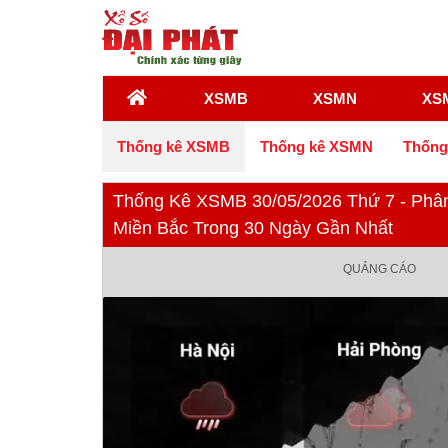
XSMB
XSMN
XS
Thống kê XSMB
Thống kê XSMN
Thống
Thống Kê XSMB 30/05/2026 Thứ 7 - Phân
Miền Bắc Trong 30 Ngày Gần Nhất
QUẢNG CÁO