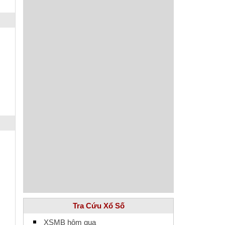
Tra Cứu Xổ Số
XSMB hôm qua