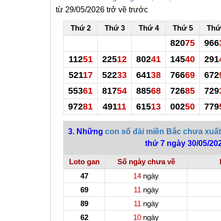
từ 29/05/2026 trở về trước
Thứ 2
Thứ 3
Thứ 4
Thứ 5
Thứ
820
75
966
112
51
225
12
802
41
145
40
291
521
17
522
33
641
38
766
69
672
553
61
817
54
885
68
726
85
729
972
81
491
11
615
13
002
50
779
3. Những
con số đài miền Bắc chưa xuất
thứ 7 ngày 30/05/20
Loto gan
Số ngày chưa về
47
14
ngày
69
11
ngày
89
11
ngày
62
10
ngày