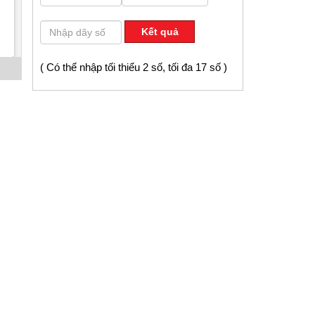
Kết quả
( Có thể nhập tối thiểu 2 số, tối đa 17 số )