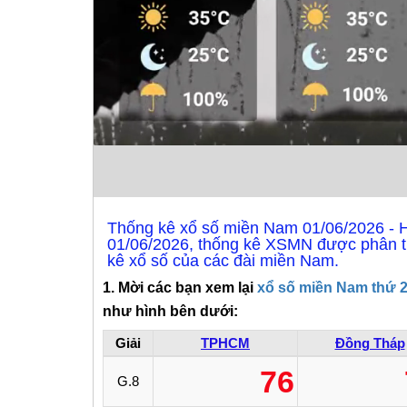
Thống kê xổ số miền Nam 01/06/2026 - 
01/06/2026, thống kê XSMN được phân tí
kê xổ số của các đài miền Nam.
1. Mời các bạn xem lại
xổ số miền Nam thứ 
như hình bên dưới:
Giải
TPHCM
Đồng Tháp
76
G.8