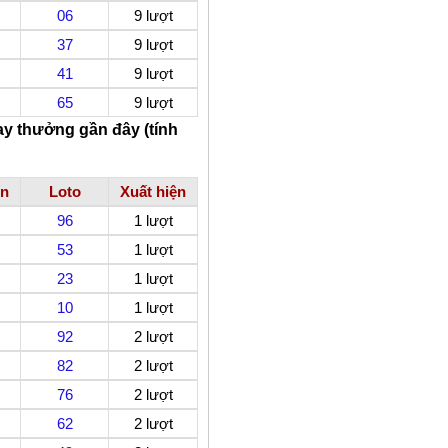
06
9 lượt
37
9 lượt
41
9 lượt
65
9 lượt
uay thưởng gần đây (tính
ện
Loto
Xuất hiện
96
1 lượt
53
1 lượt
23
1 lượt
10
1 lượt
92
2 lượt
82
2 lượt
76
2 lượt
62
2 lượt