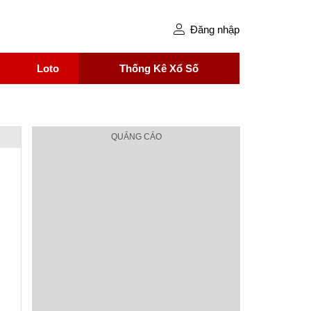
Đăng nhập
Loto
Thống Kê Xổ Số
QUẢNG CÁO