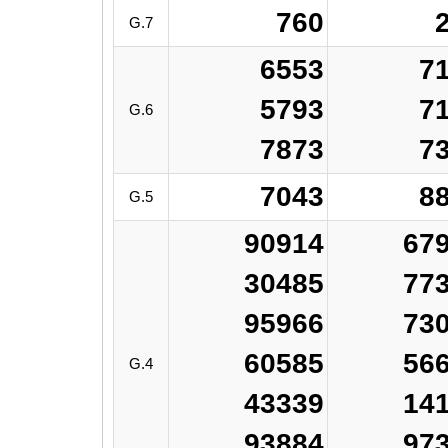
760
G.7
6553
7
5793
7
G.6
7873
7
7043
8
G.5
90914
67
30485
77
95966
73
60585
56
G.4
43339
14
93884
97