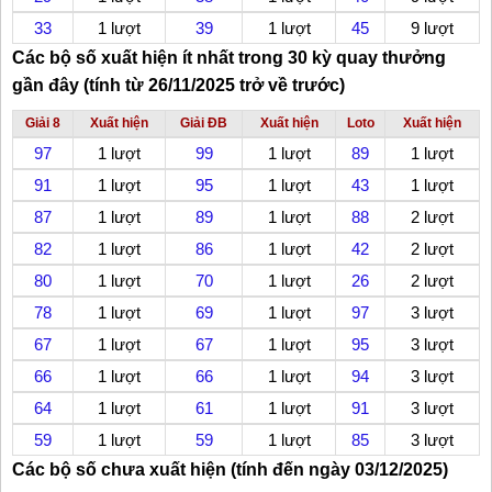
33
1 lượt
39
1 lượt
45
9 lượt
Các bộ số xuất hiện ít nhất trong 30 kỳ quay thưởng
gần đây (tính từ 26/11/2025 trở về trước)
Giải 8
Xuất hiện
Giải ĐB
Xuất hiện
Loto
Xuất hiện
97
1 lượt
99
1 lượt
89
1 lượt
91
1 lượt
95
1 lượt
43
1 lượt
87
1 lượt
89
1 lượt
88
2 lượt
82
1 lượt
86
1 lượt
42
2 lượt
80
1 lượt
70
1 lượt
26
2 lượt
78
1 lượt
69
1 lượt
97
3 lượt
67
1 lượt
67
1 lượt
95
3 lượt
66
1 lượt
66
1 lượt
94
3 lượt
64
1 lượt
61
1 lượt
91
3 lượt
59
1 lượt
59
1 lượt
85
3 lượt
Các bộ số chưa xuất hiện (tính đến ngày 03/12/2025)