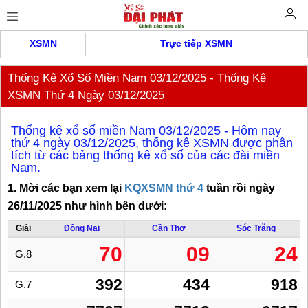
XSMN
Trực tiếp XSMN
Thống Kê Xổ Số Miền Nam 03/12/2025 - Thống Kê
XSMN Thứ 4 Ngày 03/12/2025
Thống kê xổ số miền Nam 03/12/2025 - Hôm nay
thứ 4 ngày 03/12/2025, thống kê XSMN được phân
tích từ các bảng thống kê xổ số của các đài miền
Nam.
1. Mời các bạn xem lại
KQXSMN thứ 4
tuần rồi ngày
26/11/2025 như hình bên dưới:
Giải
Đồng Nai
Cần Thơ
Sóc Trăng
70
09
24
G.8
392
434
918
G.7