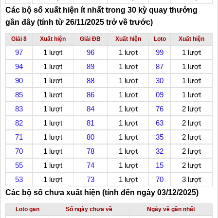
Các bộ số xuất hiện ít nhất trong 30 kỳ quay thưởng
gần đây (tính từ 26/11/2025 trở về trước)
Giải 8
Xuất hiện
Giải ĐB
Xuất hiện
Loto
Xuất hiện
97
1 lượt
96
1 lượt
99
1 lượt
94
1 lượt
89
1 lượt
87
1 lượt
90
1 lượt
88
1 lượt
30
1 lượt
85
1 lượt
86
1 lượt
09
1 lượt
83
1 lượt
84
1 lượt
76
2 lượt
82
1 lượt
81
1 lượt
63
2 lượt
71
1 lượt
80
1 lượt
35
2 lượt
70
1 lượt
78
1 lượt
32
2 lượt
55
1 lượt
74
1 lượt
15
2 lượt
53
1 lượt
73
1 lượt
70
3 lượt
Các bộ số chưa xuất hiện (tính đến ngày 03/12/2025)
Loto gan
Số ngày chưa về
Ngày về gần nhất