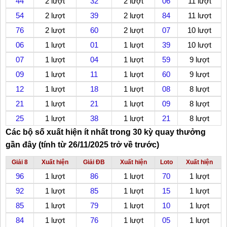
44
2 lượt
32
2 lượt
06
11 lượt
54
2 lượt
39
2 lượt
84
11 lượt
76
2 lượt
60
2 lượt
07
10 lượt
06
1 lượt
01
1 lượt
39
10 lượt
07
1 lượt
04
1 lượt
59
9 lượt
09
1 lượt
11
1 lượt
60
9 lượt
12
1 lượt
18
1 lượt
08
8 lượt
21
1 lượt
21
1 lượt
09
8 lượt
25
1 lượt
38
1 lượt
21
8 lượt
Các bộ số xuất hiện ít nhất trong 30 kỳ quay thưởng
gần đây (tính từ 26/11/2025 trở về trước)
Giải 8
Xuất hiện
Giải ĐB
Xuất hiện
Loto
Xuất hiện
96
1 lượt
86
1 lượt
70
1 lượt
92
1 lượt
85
1 lượt
15
1 lượt
85
1 lượt
79
1 lượt
10
1 lượt
84
1 lượt
76
1 lượt
05
1 lượt