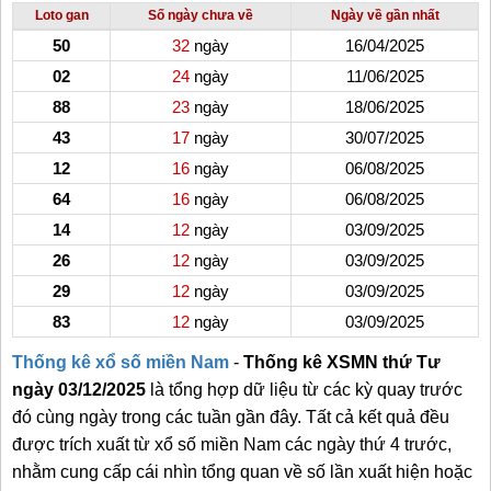
Loto gan
Số ngày chưa về
Ngày về gần nhất
50
32
ngày
16/04/2025
02
24
ngày
11/06/2025
88
23
ngày
18/06/2025
43
17
ngày
30/07/2025
12
16
ngày
06/08/2025
64
16
ngày
06/08/2025
14
12
ngày
03/09/2025
26
12
ngày
03/09/2025
29
12
ngày
03/09/2025
83
12
ngày
03/09/2025
Thống kê xổ số miền Nam
-
Thống kê XSMN thứ Tư
ngày 03/12/2025
là tổng hợp dữ liệu từ các kỳ quay trước
đó cùng ngày trong các tuần gần đây. Tất cả kết quả đều
được trích xuất từ xổ số miền Nam các ngày thứ 4 trước,
nhằm cung cấp cái nhìn tổng quan về số lần xuất hiện hoặc