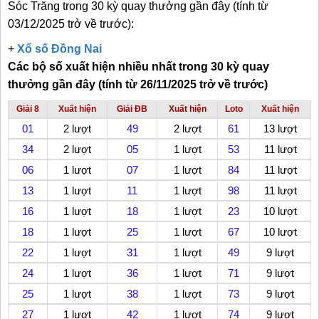
Sóc Trăng trong 30 kỳ quay thưởng gần đây
(
tính từ
03/12/2025 trở về trước)
:
+
Xổ số Đồng Nai
Các bộ số xuất hiện nhiều nhất trong 30 kỳ quay
thưởng gần đây (tính từ 26/11/2025 trở về trước)
Giải 8
Xuất hiện
Giải ĐB
Xuất hiện
Loto
Xuất hiện
01
2 lượt
49
2 lượt
61
13 lượt
34
2 lượt
05
1 lượt
53
11 lượt
06
1 lượt
07
1 lượt
84
11 lượt
13
1 lượt
11
1 lượt
98
11 lượt
16
1 lượt
18
1 lượt
23
10 lượt
18
1 lượt
25
1 lượt
67
10 lượt
22
1 lượt
31
1 lượt
49
9 lượt
24
1 lượt
36
1 lượt
71
9 lượt
25
1 lượt
38
1 lượt
73
9 lượt
27
1 lượt
42
1 lượt
74
9 lượt