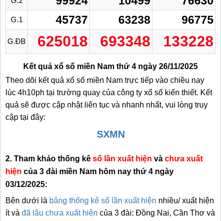
99924
10499
76630
G.2
45737
63238
96775
G.1
625018
693348
133228
G.ĐB
Kết quả xổ số miền Nam thứ 4 ngày 26/11/2025
Theo dõi kết quả xổ số miền Nam trực tiếp vào chiều nay
lúc 4h10ph tại trường quay của công ty xổ số kiến thiết. Kết
quả sẽ được cập nhật liên tục và nhanh nhất, vui lòng truy
cập tại đây:
SXMN
2. Tham khảo thống kê
số lần xuất hiện
và
chưa xuất
hiện
của 3 đài miền Nam hôm nay thứ 4 ngày
03/12/2025:
Bên dưới là
bảng thống kê số lần xuất hiện
nhiều/ xuất hiện
ít và
đã lâu chưa xuất hiện
của 3 đài: Đồng Nai, Cần Thơ và