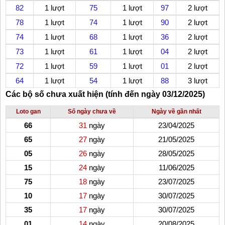
82
1 lượt
75
1 lượt
97
2 lượt
78
1 lượt
74
1 lượt
90
2 lượt
74
1 lượt
68
1 lượt
36
2 lượt
73
1 lượt
61
1 lượt
04
2 lượt
72
1 lượt
59
1 lượt
01
2 lượt
64
1 lượt
54
1 lượt
88
3 lượt
Các bộ số chưa xuất hiện (tính đến ngày 03/12/2025)
Loto gan
Số ngày chưa về
Ngày về gần nhất
66
31
ngày
23/04/2025
65
27
ngày
21/05/2025
05
26
ngày
28/05/2025
15
24
ngày
11/06/2025
75
18
ngày
23/07/2025
10
17
ngày
30/07/2025
35
17
ngày
30/07/2025
01
14
ngày
20/08/2025