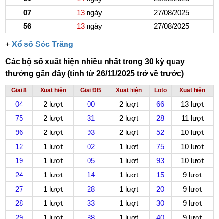
07
13
ngày
27/08/2025
56
13
ngày
27/08/2025
+
Xổ số Sóc Trăng
Các bộ số xuất hiện nhiều nhất trong 30 kỳ quay
thưởng gần đây (tính từ 26/11/2025 trở về trước)
Giải 8
Xuất hiện
Giải ĐB
Xuất hiện
Loto
Xuất hiện
04
2 lượt
00
2 lượt
66
13 lượt
75
2 lượt
31
2 lượt
28
11 lượt
96
2 lượt
93
2 lượt
52
10 lượt
12
1 lượt
02
1 lượt
75
10 lượt
19
1 lượt
05
1 lượt
93
10 lượt
24
1 lượt
14
1 lượt
15
9 lượt
27
1 lượt
28
1 lượt
20
9 lượt
28
1 lượt
33
1 lượt
30
9 lượt
29
1 lượt
38
1 lượt
40
9 lượt