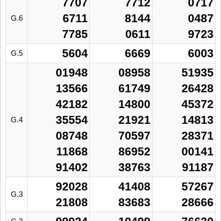
7707
7712
0717
6711
8144
0487
G.6
7785
0611
9723
5604
6669
6003
G.5
01948
08958
51935
13566
61749
26428
42182
14800
45372
35554
21921
14813
G.4
08748
70597
28371
11868
86952
00141
91402
38763
91187
92028
41408
57267
G.3
21808
83683
28666