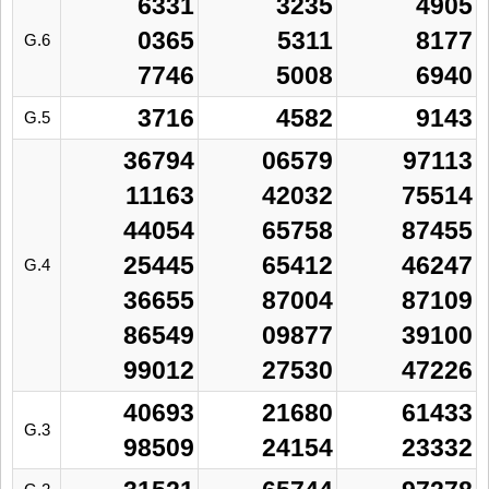
6331
3235
4905
0365
5311
8177
G.6
7746
5008
6940
3716
4582
9143
G.5
36794
06579
97113
11163
42032
75514
44054
65758
87455
25445
65412
46247
G.4
36655
87004
87109
86549
09877
39100
99012
27530
47226
40693
21680
61433
G.3
98509
24154
23332