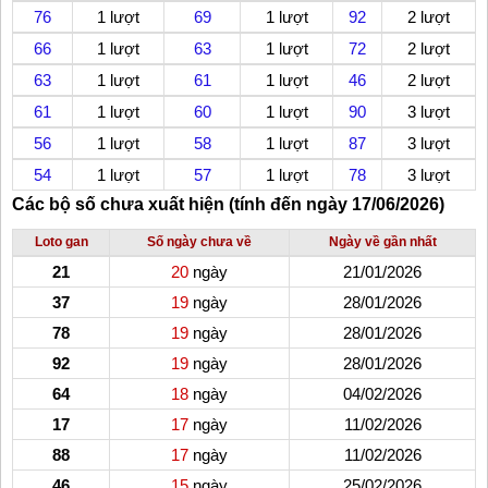
76
1 lượt
69
1 lượt
92
2 lượt
66
1 lượt
63
1 lượt
72
2 lượt
63
1 lượt
61
1 lượt
46
2 lượt
61
1 lượt
60
1 lượt
90
3 lượt
56
1 lượt
58
1 lượt
87
3 lượt
54
1 lượt
57
1 lượt
78
3 lượt
Các bộ số chưa xuất hiện (tính đến ngày 17/06/2026)
Loto gan
Số ngày chưa về
Ngày về gần nhất
21
20
ngày
21/01/2026
37
19
ngày
28/01/2026
78
19
ngày
28/01/2026
92
19
ngày
28/01/2026
64
18
ngày
04/02/2026
17
17
ngày
11/02/2026
88
17
ngày
11/02/2026
46
15
ngày
25/02/2026