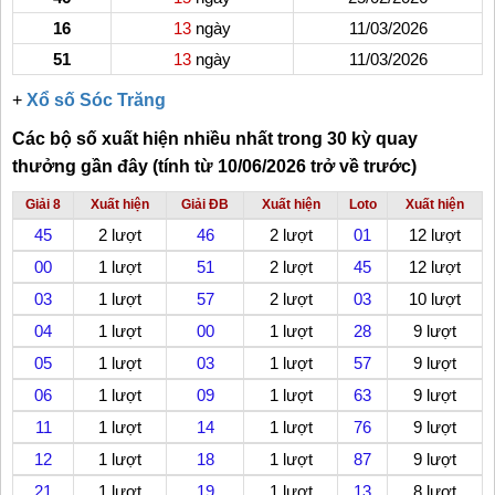
16
13
ngày
11/03/2026
51
13
ngày
11/03/2026
+
Xổ số Sóc Trăng
Các bộ số xuất hiện nhiều nhất trong 30 kỳ quay
thưởng gần đây (tính từ 10/06/2026 trở về trước)
Giải 8
Xuất hiện
Giải ĐB
Xuất hiện
Loto
Xuất hiện
45
2 lượt
46
2 lượt
01
12 lượt
00
1 lượt
51
2 lượt
45
12 lượt
03
1 lượt
57
2 lượt
03
10 lượt
04
1 lượt
00
1 lượt
28
9 lượt
05
1 lượt
03
1 lượt
57
9 lượt
06
1 lượt
09
1 lượt
63
9 lượt
11
1 lượt
14
1 lượt
76
9 lượt
12
1 lượt
18
1 lượt
87
9 lượt
21
1 lượt
19
1 lượt
13
8 lượt