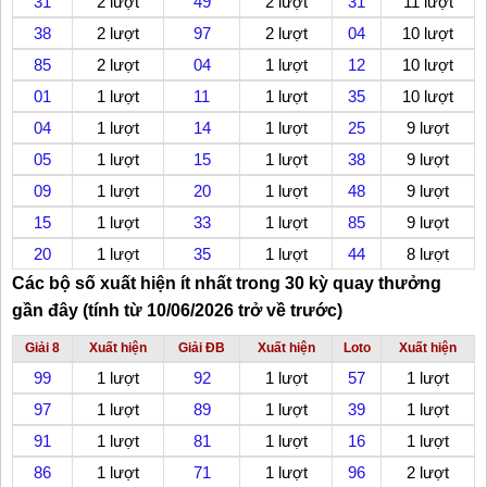
31
2 lượt
49
2 lượt
31
11 lượt
38
2 lượt
97
2 lượt
04
10 lượt
85
2 lượt
04
1 lượt
12
10 lượt
01
1 lượt
11
1 lượt
35
10 lượt
04
1 lượt
14
1 lượt
25
9 lượt
05
1 lượt
15
1 lượt
38
9 lượt
09
1 lượt
20
1 lượt
48
9 lượt
15
1 lượt
33
1 lượt
85
9 lượt
20
1 lượt
35
1 lượt
44
8 lượt
Các bộ số xuất hiện ít nhất trong 30 kỳ quay thưởng
gần đây (tính từ 10/06/2026 trở về trước)
Giải 8
Xuất hiện
Giải ĐB
Xuất hiện
Loto
Xuất hiện
99
1 lượt
92
1 lượt
57
1 lượt
97
1 lượt
89
1 lượt
39
1 lượt
91
1 lượt
81
1 lượt
16
1 lượt
86
1 lượt
71
1 lượt
96
2 lượt