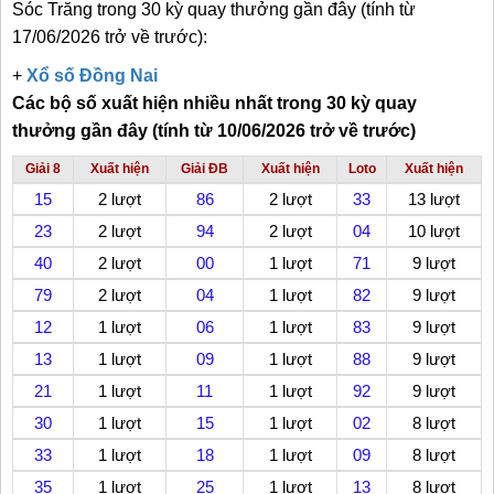
Sóc Trăng trong 30 kỳ quay thưởng gần đây
(
tính từ
17/06/2026 trở về trước)
:
+
Xổ số Đồng Nai
Các bộ số xuất hiện nhiều nhất trong 30 kỳ quay
thưởng gần đây (tính từ 10/06/2026 trở về trước)
Giải 8
Xuất hiện
Giải ĐB
Xuất hiện
Loto
Xuất hiện
15
2 lượt
86
2 lượt
33
13 lượt
23
2 lượt
94
2 lượt
04
10 lượt
40
2 lượt
00
1 lượt
71
9 lượt
79
2 lượt
04
1 lượt
82
9 lượt
12
1 lượt
06
1 lượt
83
9 lượt
13
1 lượt
09
1 lượt
88
9 lượt
21
1 lượt
11
1 lượt
92
9 lượt
30
1 lượt
15
1 lượt
02
8 lượt
33
1 lượt
18
1 lượt
09
8 lượt
35
1 lượt
25
1 lượt
13
8 lượt