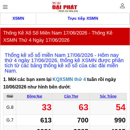
XSMN
Trực tiếp XSMN
Thống Kê Xổ Số Miền Nam 17/06/2026 - Thống Kê
XSMN Thứ 4 Ngày 17/06/2026
Thống kê xổ số miền Nam 17/06/2026 - Hôm nay
thứ 4 ngày 17/06/2026, thống kê XSMN được phân
tích từ các bảng thống kê xổ số của các đài miền
Nam.
1. Mời các bạn xem lại
KQXSMN thứ 4
tuần rồi ngày
10/06/2026 như hình bên dưới:
Giải
Đồng Nai
Cần Thơ
Sóc Trăng
33
63
54
G.8
613
700
990
G.7