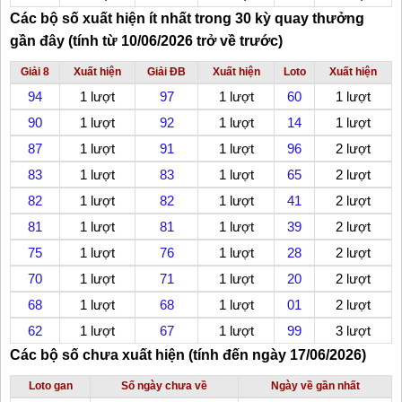
Các bộ số xuất hiện ít nhất trong 30 kỳ quay thưởng
gần đây (tính từ 10/06/2026 trở về trước)
Giải 8
Xuất hiện
Giải ĐB
Xuất hiện
Loto
Xuất hiện
94
1 lượt
97
1 lượt
60
1 lượt
90
1 lượt
92
1 lượt
14
1 lượt
87
1 lượt
91
1 lượt
96
2 lượt
83
1 lượt
83
1 lượt
65
2 lượt
82
1 lượt
82
1 lượt
41
2 lượt
81
1 lượt
81
1 lượt
39
2 lượt
75
1 lượt
76
1 lượt
28
2 lượt
70
1 lượt
71
1 lượt
20
2 lượt
68
1 lượt
68
1 lượt
01
2 lượt
62
1 lượt
67
1 lượt
99
3 lượt
Các bộ số chưa xuất hiện (tính đến ngày 17/06/2026)
Loto gan
Số ngày chưa về
Ngày về gần nhất