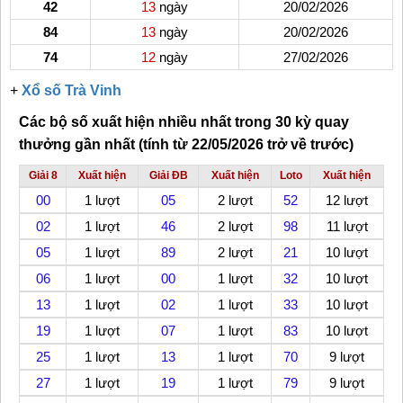
42
13
ngày
20/02/2026
84
13
ngày
20/02/2026
74
12
ngày
27/02/2026
+
Xổ số Trà Vinh
Các bộ số xuất hiện nhiều nhất trong 30 kỳ quay
thưởng gần nhất (tính từ 22/05/2026 trở về trước)
Giải 8
Xuất hiện
Giải ĐB
Xuất hiện
Loto
Xuất hiện
00
1 lượt
05
2 lượt
52
12 lượt
02
1 lượt
46
2 lượt
98
11 lượt
05
1 lượt
89
2 lượt
21
10 lượt
06
1 lượt
00
1 lượt
32
10 lượt
13
1 lượt
02
1 lượt
33
10 lượt
19
1 lượt
07
1 lượt
83
10 lượt
25
1 lượt
13
1 lượt
70
9 lượt
27
1 lượt
19
1 lượt
79
9 lượt