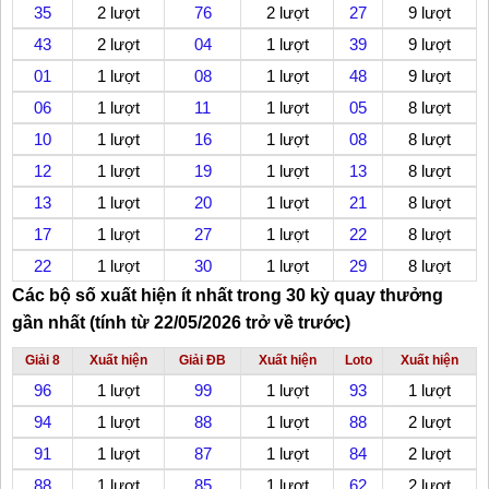
35
2 lượt
76
2 lượt
27
9 lượt
43
2 lượt
04
1 lượt
39
9 lượt
01
1 lượt
08
1 lượt
48
9 lượt
06
1 lượt
11
1 lượt
05
8 lượt
10
1 lượt
16
1 lượt
08
8 lượt
12
1 lượt
19
1 lượt
13
8 lượt
13
1 lượt
20
1 lượt
21
8 lượt
17
1 lượt
27
1 lượt
22
8 lượt
22
1 lượt
30
1 lượt
29
8 lượt
Các bộ số xuất hiện ít nhất trong 30 kỳ quay thưởng
gần nhất (tính từ 22/05/2026 trở về trước)
Giải 8
Xuất hiện
Giải ĐB
Xuất hiện
Loto
Xuất hiện
96
1 lượt
99
1 lượt
93
1 lượt
94
1 lượt
88
1 lượt
88
2 lượt
91
1 lượt
87
1 lượt
84
2 lượt
88
1 lượt
85
1 lượt
62
2 lượt