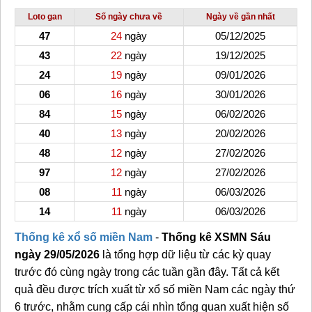
Loto gan
Số ngày chưa về
Ngày về gần nhất
47
24
ngày
05/12/2025
43
22
ngày
19/12/2025
24
19
ngày
09/01/2026
06
16
ngày
30/01/2026
84
15
ngày
06/02/2026
40
13
ngày
20/02/2026
48
12
ngày
27/02/2026
97
12
ngày
27/02/2026
08
11
ngày
06/03/2026
14
11
ngày
06/03/2026
Thống kê xổ số miền Nam
-
Thống kê XSMN Sáu
ngày 29/05/2026
là tổng hợp dữ liệu từ các kỳ quay
trước đó cùng ngày trong các tuần gần đây. Tất cả kết
quả đều được trích xuất từ xổ số miền Nam các ngày thứ
6 trước, nhằm cung cấp cái nhìn tổng quan xuất hiện số