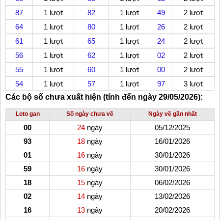
87
1 lượt
82
1 lượt
49
2 lượt
64
1 lượt
80
1 lượt
26
2 lượt
61
1 lượt
65
1 lượt
24
2 lượt
56
1 lượt
62
1 lượt
02
2 lượt
55
1 lượt
60
1 lượt
00
2 lượt
54
1 lượt
57
1 lượt
97
3 lượt
Các bộ số chưa xuất hiện (tính đến ngày 29/05/2026):
Loto gan
Số ngày chưa về
Ngày về gần nhất
00
24
ngày
05/12/2025
93
18
ngày
16/01/2026
01
16
ngày
30/01/2026
59
16
ngày
30/01/2026
18
15
ngày
06/02/2026
02
14
ngày
13/02/2026
16
13
ngày
20/02/2026