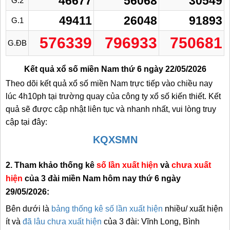
46677
56068
30549
G.2
49411
26048
91893
G.1
576339
796933
750681
G.ĐB
Kết quả xổ số miền Nam thứ 6 ngày 22/05/2026
Theo dõi kết quả xổ số miền Nam trực tiếp vào chiều nay
lúc 4h10ph tại trường quay của công ty xổ số kiến thiết. Kết
quả sẽ được cập nhật liên tục và nhanh nhất, vui lòng truy
cập tại đây:
KQXSMN
2. Tham khảo thống kê
số lần xuất hiện
và
chưa xuất
hiện
của 3 đài miền Nam hôm nay thứ 6 ngày
29/05/2026:
Bên dưới là
bảng thống kê số lần xuất hiện
nhiều/ xuất hiện
ít và
đã lâu chưa xuất hiện
của 3 đài: Vĩnh Long, Bình