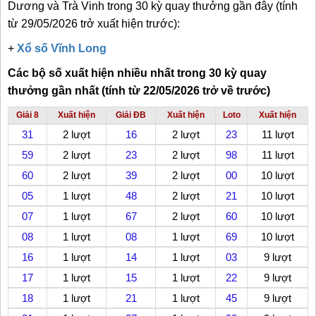
Dương và Trà Vinh trong 30 kỳ quay thưởng gần đây (tính
từ 29/05/2026 trở xuất hiện trước):
+
Xổ số Vĩnh Long
Các bộ số xuất hiện nhiều nhất trong 30 kỳ quay
thưởng gần nhất (tính từ 22/05/2026 trở về trước)
Giải 8
Xuất hiện
Giải ĐB
Xuất hiện
Loto
Xuất hiện
31
2 lượt
16
2 lượt
23
11 lượt
59
2 lượt
23
2 lượt
98
11 lượt
60
2 lượt
39
2 lượt
00
10 lượt
05
1 lượt
48
2 lượt
21
10 lượt
07
1 lượt
67
2 lượt
60
10 lượt
08
1 lượt
08
1 lượt
69
10 lượt
16
1 lượt
14
1 lượt
03
9 lượt
17
1 lượt
15
1 lượt
22
9 lượt
18
1 lượt
21
1 lượt
45
9 lượt