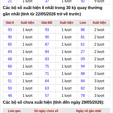
21
1 lượt
37
1 lượt
92
9 lượt
Các bộ số xuất hiện ít nhất trong 30 kỳ quay thưởng
gần nhất (tính từ 22/05/2026 trở về trước)
Giải 8
Xuất hiện
Giải ĐB
Xuất hiện
Loto
Xuất hiện
93
1 lượt
93
1 lượt
86
2 lượt
90
1 lượt
90
1 lượt
81
2 lượt
85
1 lượt
87
1 lượt
61
2 lượt
69
1 lượt
84
1 lượt
27
2 lượt
68
1 lượt
83
1 lượt
09
2 lượt
66
1 lượt
75
1 lượt
94
3 lượt
58
1 lượt
71
1 lượt
88
3 lượt
51
1 lượt
64
1 lượt
84
3 lượt
50
1 lượt
63
1 lượt
82
3 lượt
48
1 lượt
57
1 lượt
78
3 lượt
Các bộ số chưa xuất hiện (tính đến ngày 29/05/2026):
Loto gan
Số ngày chưa về
Ngày về gần nhất