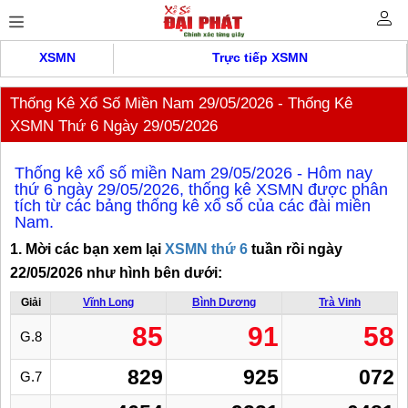
XSMN
Trực tiếp XSMN
Thống Kê Xổ Số Miền Nam 29/05/2026 - Thống Kê
XSMN Thứ 6 Ngày 29/05/2026
Thống kê xổ số miền Nam 29/05/2026 - Hôm nay
thứ 6 ngày 29/05/2026, thống kê XSMN được phân
tích từ các bảng thống kê xổ số của các đài miền
Nam.
1. Mời các bạn xem lại
XSMN thứ 6
tuần rồi ngày
22/05/2026 như hình bên dưới:
Giải
Vĩnh Long
Bình Dương
Trà Vinh
85
91
58
G.8
829
925
072
G.7