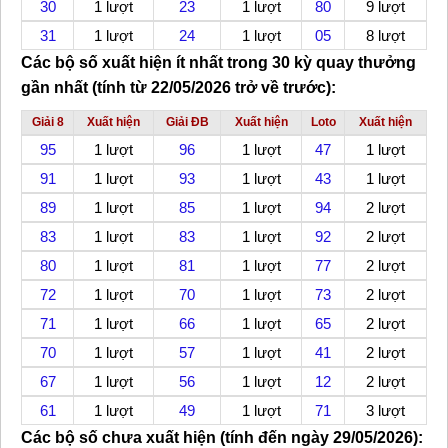
30
1 lượt
23
1 lượt
80
9 lượt
31
1 lượt
24
1 lượt
05
8 lượt
Các bộ số xuất hiện ít nhất trong 30 kỳ quay thưởng
gần nhất (tính từ 22/05/2026 trở về trước):
Giải 8
Xuất hiện
Giải ĐB
Xuất hiện
Loto
Xuất hiện
95
1 lượt
96
1 lượt
47
1 lượt
91
1 lượt
93
1 lượt
43
1 lượt
89
1 lượt
85
1 lượt
94
2 lượt
83
1 lượt
83
1 lượt
92
2 lượt
80
1 lượt
81
1 lượt
77
2 lượt
72
1 lượt
70
1 lượt
73
2 lượt
71
1 lượt
66
1 lượt
65
2 lượt
70
1 lượt
57
1 lượt
41
2 lượt
67
1 lượt
56
1 lượt
12
2 lượt
61
1 lượt
49
1 lượt
71
3 lượt
Các bộ số chưa xuất hiện (tính đến ngày 29/05/2026):