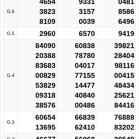
4654
9331
0481
3823
3157
8586
G.6
8109
0039
6496
2960
6570
9419
G.5
84090
60838
39821
20388
78780
28404
83683
04017
98116
00829
77155
00415
G.4
53829
14477
48434
09318
40840
25621
38576
00486
84416
60654
66839
76888
G.3
13695
62410
83202