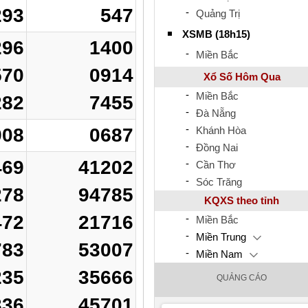
293
547
Quảng Trị
XSMB (18h15)
296
1400
Miền Bắc
570
0914
Xổ Số Hôm Qua
Miền Bắc
282
7455
Đà Nẵng
Khánh Hòa
908
0687
Đồng Nai
469
41202
Cần Thơ
Sóc Trăng
278
94785
KQXS theo tỉnh
472
21716
Miền Bắc
Miền Trung
783
53007
Miền Nam
235
35666
QUẢNG CÁO
336
45701