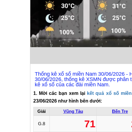
Thống kê xổ số miền Nam 30/06/2026 - 
30/06/2026, thống kê XSMN được phân tí
kê xổ số của các đài miền Nam.
1. Mời các bạn xem lại
kết quả xổ số miề
23/06/2026 như hình bên dưới:
Giải
Vũng Tàu
Bến Tre
71
G.8