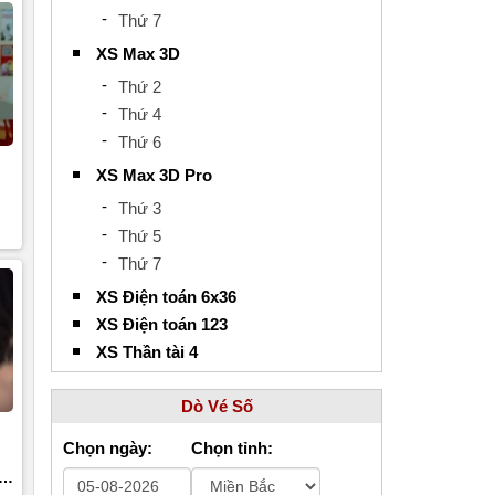
Thứ 7
XS Max 3D
Thứ 2
Thứ 4
Thứ 6
XS Max 3D Pro
Thứ 3
Thứ 5
Thứ 7
XS Điện toán 6x36
XS Điện toán 123
XS Thần tài 4
Dò Vé Số
Chọn ngày:
Chọn tỉnh: