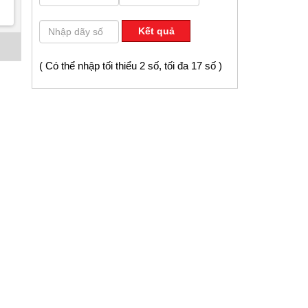
Kết quả
( Có thể nhập tối thiểu 2 số, tối đa 17 số )