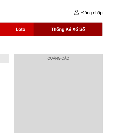
Đăng nhập
Loto
Thống Kê Xổ Số
QUẢNG CÁO