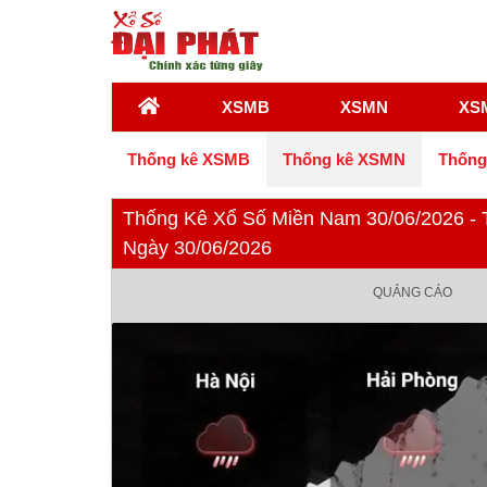
XSMB
XSMN
XS
Thống kê XSMB
Thống kê XSMN
Thống
Thống Kê Xổ Số Miền Nam 30/06/2026 -
Ngày 30/06/2026
QUẢNG CÁO