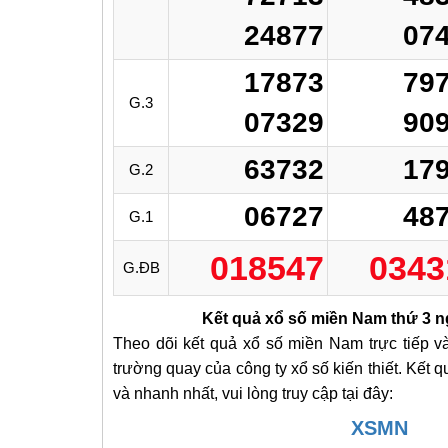
24877
07
17873
79
G.3
07329
90
63732
17
G.2
06727
48
G.1
018547
0343
G.ĐB
Kết quả xổ số miền Nam thứ 3 n
Theo dõi kết quả xổ số miền Nam trực tiếp v
trường quay của công ty xổ số kiến thiết. Kết q
và nhanh nhất, vui lòng truy cập tại đây:
XSMN