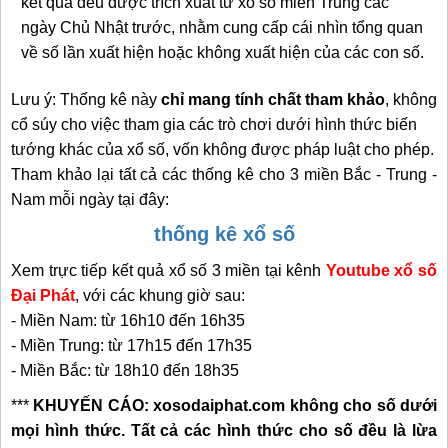
kết quả đều được trích xuất từ xổ số miền Trung các
ngày Chủ Nhật trước, nhằm cung cấp cái nhìn tổng quan
về số lần xuất hiện hoặc không xuất hiện của các con số.
Lưu ý: Thống kê này
chỉ mang tính chất tham khảo
,
không
cổ súy cho việc tham gia các trò chơi dưới
hình thức biến
tướng khác của xổ số, vốn không được pháp luật cho phép.
Tham khảo lại tất cả các thống kê cho 3 miền Bắc - Trung -
Nam mỗi ngày tại đây:
thống kê xổ số
Xem trực tiếp kết quả xổ số 3 miền tại kênh
Youtube xổ số
Đại Phát
, với các khung giờ sau:
- Miền Nam: từ 16h10 đến 16h35
- Miền Trung: từ 17h15 đến 17h35
- Miền Bắc: từ 18h10 đến 18h35
***
KHUYẾN CÁO: xosodaiphat.com không cho số dưới
mọi hình thức. Tất cả các hình thức cho số đều là lừa