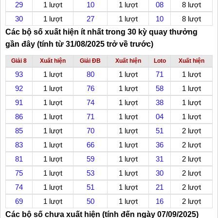
29
1 lượt
10
1 lượt
08
8 lượt
30
1 lượt
27
1 lượt
10
8 lượt
Các bộ số xuất hiện ít nhất trong 30 kỳ quay thưởng
gần đây (tính từ 31/08/2025 trở về trước)
Giải 8
Xuất hiện
Giải ĐB
Xuất hiện
Loto
Xuất hiện
93
1 lượt
80
1 lượt
71
1 lượt
92
1 lượt
76
1 lượt
58
1 lượt
91
1 lượt
74
1 lượt
38
1 lượt
86
1 lượt
71
1 lượt
04
1 lượt
85
1 lượt
70
1 lượt
51
2 lượt
83
1 lượt
66
1 lượt
36
2 lượt
81
1 lượt
59
1 lượt
31
2 lượt
75
1 lượt
53
1 lượt
30
2 lượt
74
1 lượt
51
1 lượt
21
2 lượt
69
1 lượt
50
1 lượt
16
2 lượt
Các bộ số chưa xuất hiện (tính đến ngày 07/09/2025)