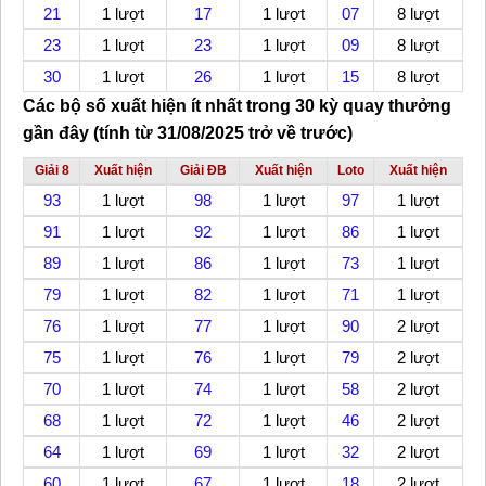
21
1 lượt
17
1 lượt
07
8 lượt
23
1 lượt
23
1 lượt
09
8 lượt
30
1 lượt
26
1 lượt
15
8 lượt
Các bộ số xuất hiện ít nhất trong 30 kỳ quay thưởng
gần đây (tính từ 31/08/2025 trở về trước)
Giải 8
Xuất hiện
Giải ĐB
Xuất hiện
Loto
Xuất hiện
93
1 lượt
98
1 lượt
97
1 lượt
91
1 lượt
92
1 lượt
86
1 lượt
89
1 lượt
86
1 lượt
73
1 lượt
79
1 lượt
82
1 lượt
71
1 lượt
76
1 lượt
77
1 lượt
90
2 lượt
75
1 lượt
76
1 lượt
79
2 lượt
70
1 lượt
74
1 lượt
58
2 lượt
68
1 lượt
72
1 lượt
46
2 lượt
64
1 lượt
69
1 lượt
32
2 lượt
60
1 lượt
67
1 lượt
18
2 lượt