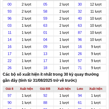
00
2 lượt
05
2 lượt
30
12 lượt
93
2 lượt
58
2 lượt
32
11 lượt
96
2 lượt
59
2 lượt
40
10 lượt
03
1 lượt
63
2 lượt
63
10 lượt
11
1 lượt
01
1 lượt
87
10 lượt
14
1 lượt
04
1 lượt
96
10 lượt
16
1 lượt
09
1 lượt
16
9 lượt
17
1 lượt
13
1 lượt
26
9 lượt
22
1 lượt
17
1 lượt
57
9 lượt
26
1 lượt
18
1 lượt
71
9 lượt
Các bộ số xuất hiện ít nhất trong 30 kỳ quay thưởng
gần đây (tính từ 31/08/2025 trở về trước)
Giải 8
Xuất hiện
Giải ĐB
Xuất hiện
Loto
Xuất hiện
97
1 lượt
92
1 lượt
94
1 lượt
90
1 lượt
88
1 lượt
61
1 lượt