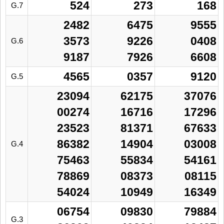
524
273
168
G.7
2482
6475
9555
3573
9226
0408
G.6
9187
7926
6608
4565
0357
9120
G.5
23094
62175
37076
00274
16716
17296
23523
81371
67633
86382
14904
03008
G.4
75463
55834
54161
78869
08373
08115
54024
10949
16349
06754
09830
79884
G.3