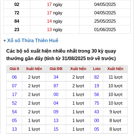
02
17
ngày
04/05/2025
72
17
ngày
04/05/2025
84
14
ngày
25/05/2025
23
13
ngày
01/06/2025
+
Xổ số Thừa Thiên Huế
Các bộ số xuất hiện nhiều nhất trong 30 kỳ quay
thưởng gần đây (tính từ 31/08/2025 trở về trước)
Giải 8
Xuất hiện
Giải ĐB
Xuất hiện
Loto
Xuất hiện
06
2 lượt
34
2 lượt
82
11 lượt
07
2 lượt
87
2 lượt
19
10 lượt
17
2 lượt
00
1 lượt
56
10 lượt
52
2 lượt
04
1 lượt
75
10 lượt
54
2 lượt
09
1 lượt
43
9 lượt
05
1 lượt
13
1 lượt
00
8 lượt
13
1 lượt
15
1 lượt
05
8 lượt