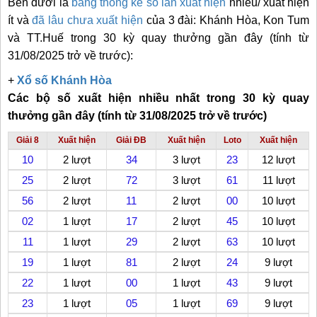
Bên dưới là
bảng thống kê số lần xuất hiện
nhiều/ xuất hiện
ít và
đã lâu chưa xuất hiện
của 3 đài: Khánh Hòa, Kon Tum
và TT.Huế trong 30 kỳ quay thưởng gần đây
(tính từ
31/08/2025 trở về trước):
+
Xổ số Khánh Hòa
Các bộ số xuất hiện nhiều nhất trong 30 kỳ quay
thưởng gần đây (tính từ 31/08/2025 trở về trước)
Giải 8
Xuất hiện
Giải ĐB
Xuất hiện
Loto
Xuất hiện
10
2 lượt
34
3 lượt
23
12 lượt
25
2 lượt
72
3 lượt
61
11 lượt
56
2 lượt
11
2 lượt
00
10 lượt
02
1 lượt
17
2 lượt
45
10 lượt
11
1 lượt
29
2 lượt
63
10 lượt
19
1 lượt
81
2 lượt
24
9 lượt
22
1 lượt
00
1 lượt
43
9 lượt
23
1 lượt
05
1 lượt
69
9 lượt