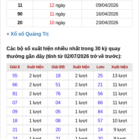
11
12
ngày
09/04/2026
90
11
ngày
16/04/2026
20
10
ngày
23/04/2026
+
Xổ số Quảng Trị
Các bộ số xuất hiện nhiều nhất trong 30 kỳ quay
thưởng gần đây (tính từ 02/07/2026 trở về trước):
Giải 8
Xuất hiện
Giải ĐB
Xuất hiện
Loto
Xuất hiện
55
2 lượt
18
2 lượt
25
13 lượt
66
2 lượt
51
2 lượt
21
11 lượt
81
2 lượt
76
2 lượt
56
11 lượt
07
1 lượt
04
1 lượt
66
11 lượt
09
1 lượt
05
1 lượt
84
11 lượt
18
1 lượt
08
1 lượt
57
10 lượt
21
1 lượt
20
1 lượt
14
9 lượt
24
1 lượt
21
1 lượt
20
9 lượt