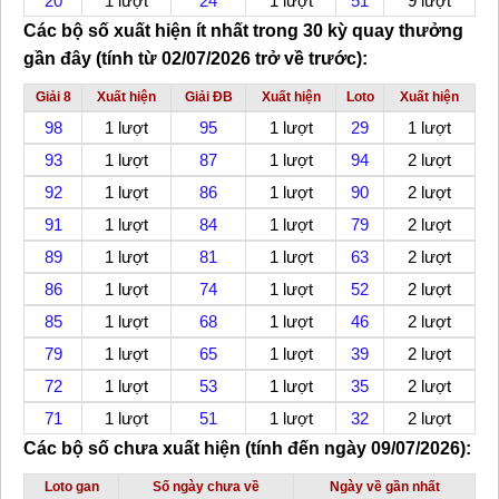
20
1 lượt
24
1 lượt
51
9 lượt
Các bộ số xuất hiện ít nhất
trong 30 kỳ quay thưởng
gần đây (tính từ 02/07/2026 trở về trước):
Giải 8
Xuất hiện
Giải ĐB
Xuất hiện
Loto
Xuất hiện
98
1 lượt
95
1 lượt
29
1 lượt
93
1 lượt
87
1 lượt
94
2 lượt
92
1 lượt
86
1 lượt
90
2 lượt
91
1 lượt
84
1 lượt
79
2 lượt
89
1 lượt
81
1 lượt
63
2 lượt
86
1 lượt
74
1 lượt
52
2 lượt
85
1 lượt
68
1 lượt
46
2 lượt
79
1 lượt
65
1 lượt
39
2 lượt
72
1 lượt
53
1 lượt
35
2 lượt
71
1 lượt
51
1 lượt
32
2 lượt
Các bộ số chưa xuất hiện (tính đến ngày 09/07/2026):
Loto gan
Số ngày chưa về
Ngày về gần nhất