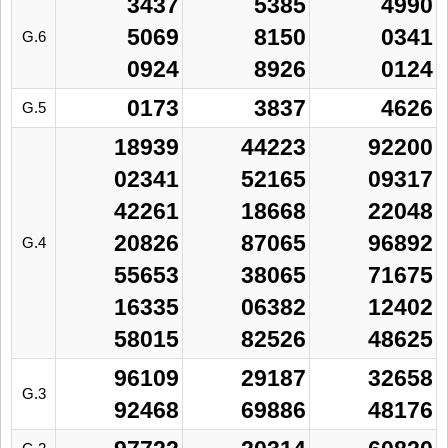
3437
5385
4990
5069
8150
0341
G.6
0924
8926
0124
0173
3837
4626
G.5
18939
44223
92200
02341
52165
09317
42261
18668
22048
20826
87065
96892
G.4
55653
38065
71675
16335
06382
12402
58015
82526
48625
96109
29187
32658
G.3
92468
69886
48176