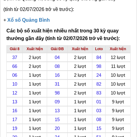
(tính từ 02/07/2026 trở về trước)
:
+
Xổ số Quảng Bình
Các bộ số xuất hiện nhiều nhất trong 30 kỳ quay
thưởng gần đây (tính từ 02/07/2026 trở về trước):
Giải 8
Xuất hiện
Giải ĐB
Xuất hiện
Loto
Xuất hiện
37
2 lượt
04
2 lượt
84
12 lượt
66
2 lượt
08
2 lượt
98
11 lượt
06
1 lượt
16
2 lượt
24
10 lượt
10
1 lượt
31
2 lượt
82
10 lượt
12
1 lượt
98
2 lượt
83
10 lượt
13
1 lượt
09
1 lượt
01
9 lượt
16
1 lượt
13
1 lượt
03
9 lượt
17
1 lượt
15
1 lượt
08
9 lượt
19
1 lượt
20
1 lượt
15
9 lượt