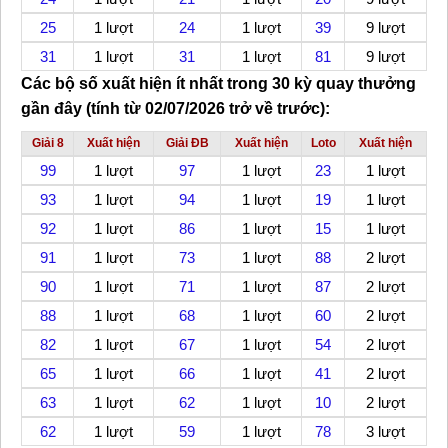
25
1 lượt
24
1 lượt
39
9 lượt
31
1 lượt
31
1 lượt
81
9 lượt
Các bộ số xuất hiện ít nhất
trong 30 kỳ quay thưởng
gần đây (tính từ 02/07/2026 trở về trước):
Giải 8
Xuất hiện
Giải ĐB
Xuất hiện
Loto
Xuất hiện
99
1 lượt
97
1 lượt
23
1 lượt
93
1 lượt
94
1 lượt
19
1 lượt
92
1 lượt
86
1 lượt
15
1 lượt
91
1 lượt
73
1 lượt
88
2 lượt
90
1 lượt
71
1 lượt
87
2 lượt
88
1 lượt
68
1 lượt
60
2 lượt
82
1 lượt
67
1 lượt
54
2 lượt
65
1 lượt
66
1 lượt
41
2 lượt
63
1 lượt
62
1 lượt
10
2 lượt
62
1 lượt
59
1 lượt
78
3 lượt