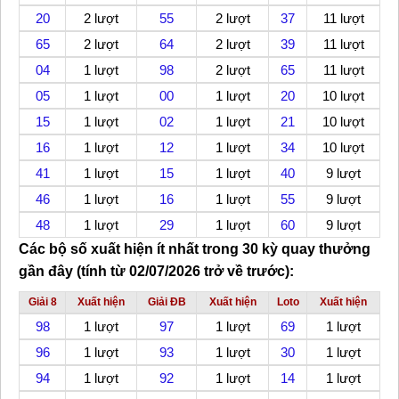
20
2 lượt
55
2 lượt
37
11 lượt
65
2 lượt
64
2 lượt
39
11 lượt
04
1 lượt
98
2 lượt
65
11 lượt
05
1 lượt
00
1 lượt
20
10 lượt
15
1 lượt
02
1 lượt
21
10 lượt
16
1 lượt
12
1 lượt
34
10 lượt
41
1 lượt
15
1 lượt
40
9 lượt
46
1 lượt
16
1 lượt
55
9 lượt
48
1 lượt
29
1 lượt
60
9 lượt
Các bộ số xuất hiện ít nhất
trong 30 kỳ quay thưởng
gần đây (tính từ 02/07/2026 trở về trước):
Giải 8
Xuất hiện
Giải ĐB
Xuất hiện
Loto
Xuất hiện
98
1 lượt
97
1 lượt
69
1 lượt
96
1 lượt
93
1 lượt
30
1 lượt
94
1 lượt
92
1 lượt
14
1 lượt