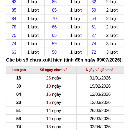
92
1 lượt
86
1 lượt
62
2 lượt
85
1 lượt
85
1 lượt
59
2 lượt
84
1 lượt
70
1 lượt
54
2 lượt
78
1 lượt
66
1 lượt
51
2 lượt
75
1 lượt
65
1 lượt
27
2 lượt
74
1 lượt
59
1 lượt
74
3 lượt
63
1 lượt
58
1 lượt
72
3 lượt
Các bộ số chưa xuất hiện (tính đến ngày 09/07/2026):
Loto gan
Số ngày chưa về
Ngày về gần nhất
18
26
ngày
01/01/2026
30
19
ngày
19/02/2026
04
16
ngày
12/03/2026
28
16
ngày
12/03/2026
51
14
ngày
26/03/2026
58
14
ngày
26/03/2026
74
13
ngày
02/04/2026