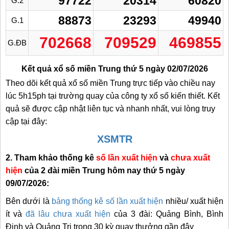
97722
20314
60820
G.2
88873
23293
49940
G.1
702668
709529
469855
G.ĐB
Kết quả xổ số miền Trung thứ 5 ngày 02/07/2026
Theo dõi kết quả xổ số miền Trung trực tiếp vào chiều nay
lúc 5h15ph tại trường quay của công ty xổ số kiến thiết. Kết
quả sẽ được cập nhật liên tục và nhanh nhất, vui lòng truy
cập tại đây:
XSMTR
2. Tham khảo thống kê
số lần xuất hiện
và
chưa xuất
hiện
của 2 đài miền Trung hôm nay thứ 5 ngày
09/07/2026:
Bên dưới là
bảng thống kê số lần xuất hiện
nhiều/ xuất hiện
ít và
đã lâu chưa xuất hiện
của 3 đài: Quảng Bình, Bình
Định và Quảng Trị trong 30 kỳ quay thưởng gần đây