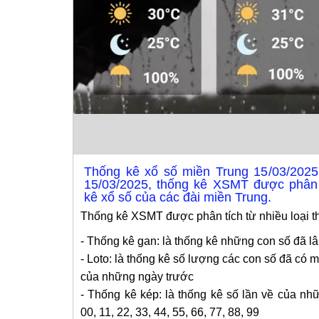
Thống kê xổ số miền Trung 15/03/202
15/03/2025, thống kê XSMT được phân 
kê xổ số của các đài miền Trung.
Thống kê XSMT được phân tích từ nhiều loại th
- Thống kê gan: là thống kê những con số đã l
- Loto: là thống kê số lượng các con số đã có 
của những ngày trước
- Thống kê kép: là thống kê số lần về của n
00, 11, 22, 33, 44, 55, 66, 77, 88, 99