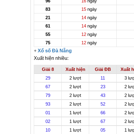
96
16
ngày
83
15
ngày
21
14
ngày
61
14
ngày
55
12
ngày
75
12
ngày
+
Xổ số Đà Nẵng
Xuất hiện nhiều:
Giải 8
Xuất hiện
Giải ĐB
Xuất h
29
2 lượt
11
3 lư
67
2 lượt
23
2 lư
79
2 lượt
43
2 lư
93
2 lượt
52
2 lư
01
1 lượt
66
2 lư
02
1 lượt
67
2 lư
10
1 lượt
05
1 lư