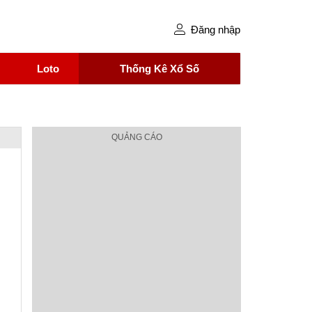
Đăng nhập
Loto
Thống Kê Xổ Số
QUẢNG CÁO