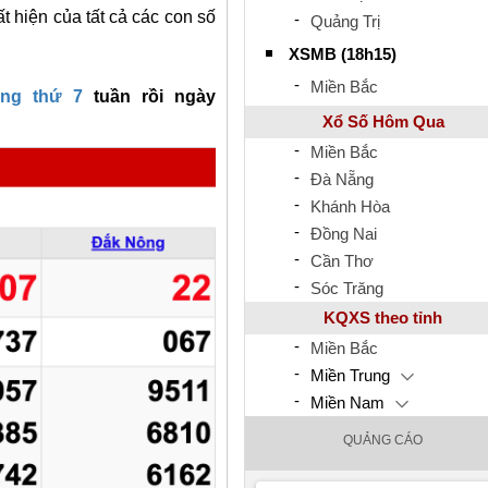
ất hiện của tất cả các con số
Quảng Trị
XSMB (18h15)
Miền Bắc
ung thứ 7
tuần rồi ngày
Xổ Số Hôm Qua
Miền Bắc
Đà Nẵng
Khánh Hòa
Đồng Nai
Cần Thơ
Sóc Trăng
KQXS theo tỉnh
Miền Bắc
Miền Trung
Miền Nam
QUẢNG CÁO