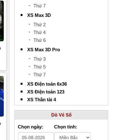
Thứ 7
XS Max 3D
Thứ 2
Thứ 4
Thứ 6
XS Max 3D Pro
Thứ 3
Thứ 5
Thứ 7
XS Điện toán 6x36
XS Điện toán 123
XS Thần tài 4
Dò Vé Số
Chọn ngày:
Chọn tỉnh: