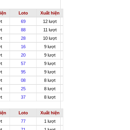
iện
Loto
Xuất hiện
ợt
69
12 lượt
ợt
88
11 lượt
ợt
28
10 lượt
ợt
16
9 lượt
ợt
20
9 lượt
ợt
57
9 lượt
ợt
95
9 lượt
ợt
08
8 lượt
ợt
25
8 lượt
ợt
37
8 lượt
iện
Loto
Xuất hiện
ợt
77
1 lượt
ợt
71
1 lượt