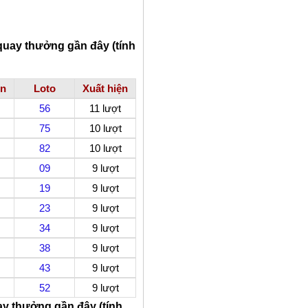
 quay thưởng gần đây (tính
ện
Loto
Xuất hiện
56
11 lượt
75
10 lượt
82
10 lượt
09
9 lượt
19
9 lượt
23
9 lượt
34
9 lượt
38
9 lượt
43
9 lượt
52
9 lượt
uay thưởng gần đây (tính