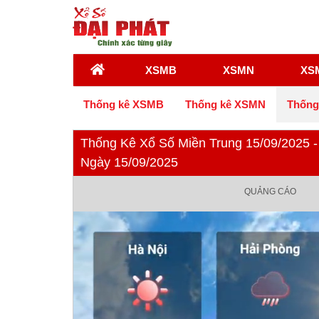
XSMB
XSMN
XS
Thống kê XSMB
Thống kê XSMN
Thống
Thống Kê Xổ Số Miền Trung 15/09/2025 
Ngày 15/09/2025
QUẢNG CÁO