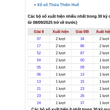
+
Xổ số Thừa Thiên Huế
Các bộ số xuất hiện nhiều nhất trong 30 kỳ
từ 08/09/2025 trở về trước)
Giải 8
Xuất hiện
Giải ĐB
Xuất hi
07
2 lượt
34
2 lượt
17
2 lượt
86
2 lượt
52
2 lượt
87
2 lượt
54
2 lượt
00
1 lượt
05
1 lượt
09
1 lượt
06
1 lượt
13
1 lượt
13
1 lượt
15
1 lượt
21
1 lượt
23
1 lượt
23
1 lượt
26
1 lượt
24
1 lượt
37
1 lượt
Các bộ số xuất hiện ít nhất trong 30 kỳ q