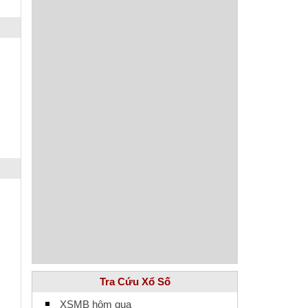
Tra Cứu Xổ Số
XSMB hôm qua