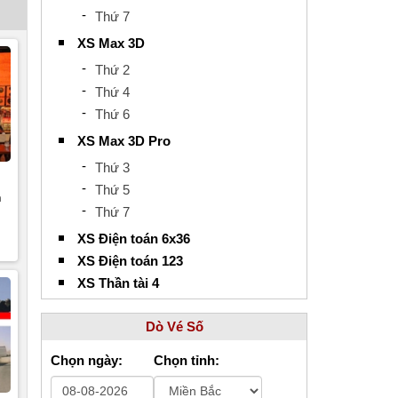
Thứ 7
XS Max 3D
Thứ 2
Thứ 4
Thứ 6
XS Max 3D Pro
Thứ 3
Thứ 5
Thứ 7
XS Điện toán 6x36
XS Điện toán 123
XS Thần tài 4
Dò Vé Số
Chọn ngày:
Chọn tỉnh: