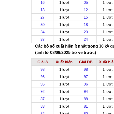
16
1 lượt
05
1 lượt
18
1 lượt
12
1 lượt
27
1 lượt
15
1 lượt
30
1 lượt
18
1 lượt
34
1 lượt
20
1 lượt
37
1 lượt
24
1 lượt
Các bộ số xuất hiện ít nhất trong 30 kỳ
(tính từ 08/09/2025 trở về trước)
Giải 8
Xuất hiện
Giải ĐB
Xuất hiệ
98
1 lượt
98
1 lượt
96
1 lượt
97
1 lượt
95
1 lượt
96
1 lượt
92
1 lượt
94
1 lượt
87
1 lượt
88
1 lượt
83
1 lượt
81
1 lượt
82
1 lượt
80
1 lượt