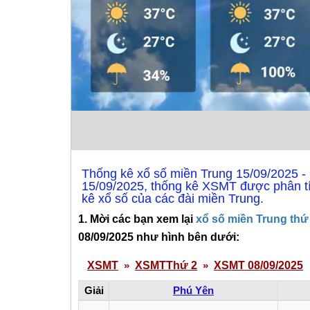
Thống kê xổ số miền Trung 15/09/2025 -
15/09/2025, thống kê XSMT được phân tí
kê xổ số của các đài miền Trung.
1. Mời các bạn xem lại
xổ số miền Trung thứ
08/09/2025 như hình bên dưới:
XSMT
»
XSMTThứ 2
»
XSMT 08/09/2025
Giải
Phú Yên