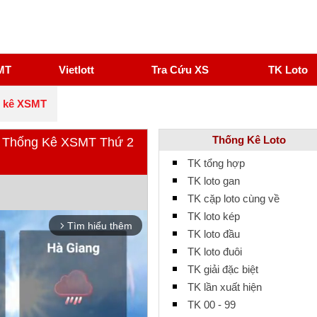
MT
Vietlott
Tra Cứu XS
TK Loto
 kê XSMT
Thống Kê Loto
- Thống Kê XSMT Thứ 2
TK tổng hợp
TK loto gan
TK cặp loto cùng về
TK loto kép
Tìm hiểu thêm
arrow_forward_ios
TK loto đầu
TK loto đuôi
TK giải đặc biệt
TK lần xuất hiện
TK 00 - 99