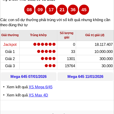
08
09
17
21
36
45
Các con số dự thưởng phải trùng với số kết quả nhưng không cần
theo đúng thứ tự
Số lượng
Giải thưởng
Trùng khớp
Giá trị giải (đ)
giải
Jackpot
0
18.117.407
Giải 1
33
10.000.000
Giải 2
1301
300.000
Giải 3
19764
30.000
Mega 645 07/01/2026
Mega 645 11/01/2026
Xem kết quả
XS Mega 6/45
Xem kết quả
XS Max 4D