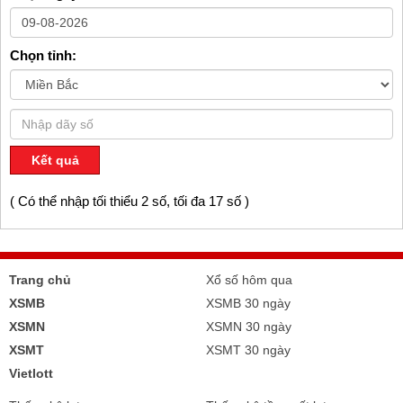
Chọn tỉnh:
Kết quả
( Có thể nhập tối thiểu 2 số, tối đa 17 số )
Trang chủ
Xổ số hôm qua
XSMB
XSMB 30 ngày
XSMN
XSMN 30 ngày
XSMT
XSMT 30 ngày
Vietlott