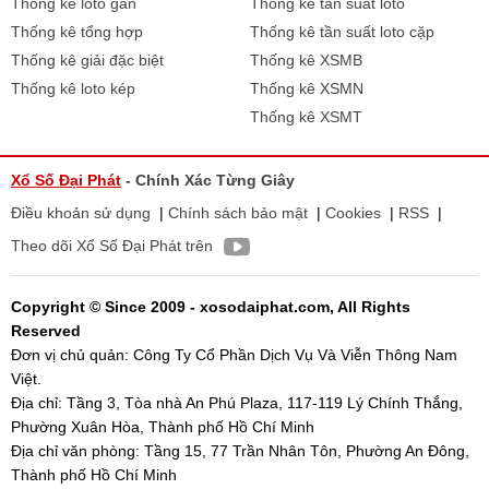
Thống kê loto gan
Thống kê tần suất loto
Thống kê tổng hợp
Thống kê tần suất loto cặp
Thống kê giải đặc biệt
Thống kê XSMB
Thống kê loto kép
Thống kê XSMN
Thống kê XSMT
Xổ Số Đại Phát
- Chính Xác Từng Giây
Điều khoản sử dụng
|
Chính sách bảo mật
|
Cookies
|
RSS
|
Theo dõi Xổ Số Đại Phát trên
Copyright © Since 2009 - xosodaiphat.com, All Rights
Reserved
Đơn vị chủ quản: Công Ty Cổ Phần Dịch Vụ Và Viễn Thông Nam
Việt.
Địa chỉ: Tầng 3, Tòa nhà An Phú Plaza, 117-119 Lý Chính Thắng,
Phường Xuân Hòa, Thành phố Hồ Chí Minh
Địa chỉ văn phòng: Tầng 15, 77 Trần Nhân Tôn, Phường An Đông,
Thành phố Hồ Chí Minh