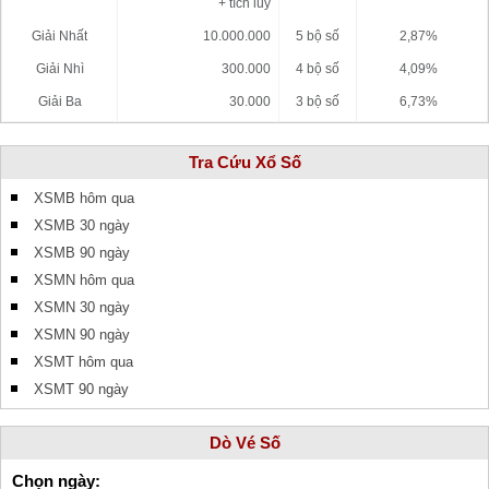
+ tích lũy
Giải Nhất
10.000.000
5 bộ số
2,87%
Giải Nhì
300.000
4 bộ số
4,09%
Giải Ba
30.000
3 bộ số
6,73%
Tra Cứu Xổ Số
XSMB hôm qua
XSMB 30 ngày
XSMB 90 ngày
XSMN hôm qua
XSMN 30 ngày
XSMN 90 ngày
XSMT hôm qua
XSMT 90 ngày
Dò Vé Số
Chọn ngày: