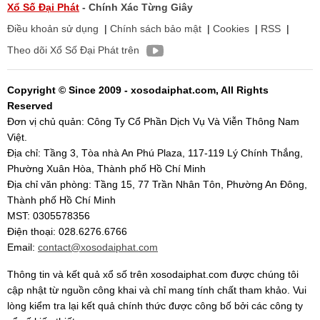
Xổ Số Đại Phát
- Chính Xác Từng Giây
Điều khoản sử dụng
|
Chính sách bảo mật
|
Cookies
|
RSS
|
Theo dõi Xổ Số Đại Phát trên
Copyright © Since 2009 - xosodaiphat.com, All Rights
Reserved
Đơn vị chủ quản: Công Ty Cổ Phần Dịch Vụ Và Viễn Thông Nam
Việt.
Địa chỉ: Tầng 3, Tòa nhà An Phú Plaza, 117-119 Lý Chính Thắng,
Phường Xuân Hòa, Thành phố Hồ Chí Minh
Địa chỉ văn phòng: Tầng 15, 77 Trần Nhân Tôn, Phường An Đông,
Thành phố Hồ Chí Minh
MST: 0305578356
Điện thoại: 028.6276.6766
Email:
contact@xosodaiphat.com
Thông tin và kết quả xổ số trên xosodaiphat.com được chúng tôi
cập nhật từ nguồn công khai và chỉ mang tính chất tham khảo. Vui
lòng kiểm tra lại kết quả chính thức được công bố bởi các công ty