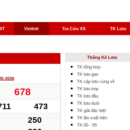
MT
Vietlott
Tra Cứu XS
TK Loto
Thống Kê Loto
TK tổng hợp
TK loto gan
05-2026
TK cặp loto cùng về
678
TK loto kép
TK loto đầu
TK loto đuôi
711
473
TK giải đặc biệt
TK lần xuất hiện
250
TK 00 - 99