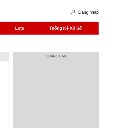
Đăng nhập
Loto
Thống Kê Xổ Số
QUẢNG CÁO