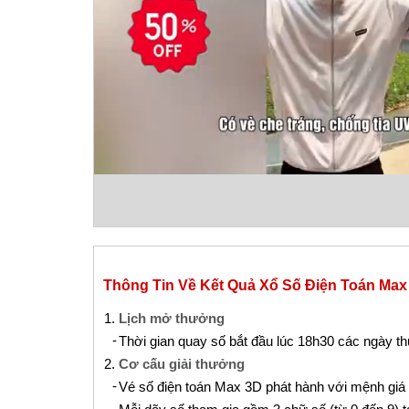
Thông Tin Về Kết Quả Xổ Số Điện Toán Max
Lịch mở thưởng
Thời gian quay số bắt đầu lúc 18h30 các ngày th
Cơ cấu giải thưởng
Vé số điện toán Max 3D phát hành với mệnh giá