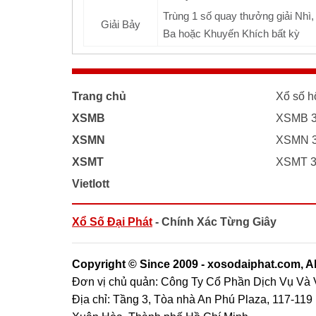
Trùng 1 số quay thưởng giải Nhì,
Giải Bảy
Ba hoặc Khuyến Khích bất kỳ
Trang chủ
Xổ số 
XSMB
XSMB 3
XSMN
XSMN 3
XSMT
XSMT 3
Vietlott
Xổ Số Đại Phát
- Chính Xác Từng Giây
Copyright © Since 2009 - xosodaiphat.com, A
Đơn vị chủ quản: Công Ty Cổ Phần Dịch Vụ Và 
Địa chỉ: Tầng 3, Tòa nhà An Phú Plaza, 117-11