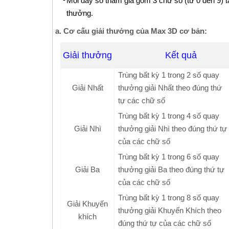
Mỗi dãy số tham gia gồm 3 chữ số (từ 0 đến 9) t
thưởng.
a. Cơ cấu giải thưởng của Max 3D cơ bản:
Giải thưởng
Kết quả
Trùng bất kỳ 1 trong 2 số quay
Giải Nhất
thưởng giải Nhất theo đúng thứ
tự các chữ số
Trùng bất kỳ 1 trong 4 số quay
Giải Nhì
thưởng giải Nhì theo đúng thứ tự
của các chữ số
Trùng bất kỳ 1 trong 6 số quay
Giải Ba
thưởng giải Ba theo đúng thứ tự
của các chữ số
Trùng bất kỳ 1 trong 8 số quay
Giải Khuyến
thưởng giải Khuyến Khích theo
khích
đúng thứ tự của các chữ số