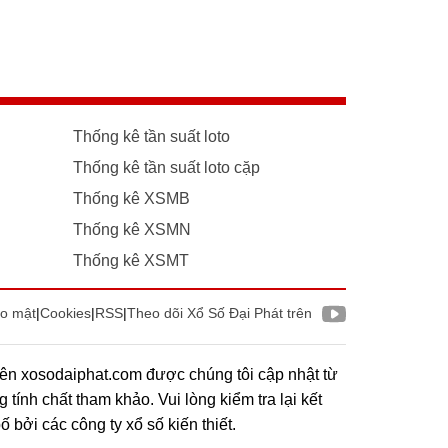
Thống kê tần suất loto
Thống kê tần suất loto cặp
Thống kê XSMB
Thống kê XSMN
Thống kê XSMT
ảo mật
|
Cookies
|
RSS
|
Theo dõi Xổ Số Đại Phát trên
trên xosodaiphat.com được chúng tôi cập nhật từ
tính chất tham khảo. Vui lòng kiểm tra lại kết
 bởi các công ty xổ số kiến thiết.