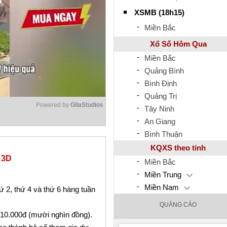
XSMB (18h15)
Miền Bắc
Xổ Số Hôm Qua
Miền Bắc
Quảng Bình
Bình Định
Quảng Trị
Powered by 
GliaStudios
Tây Ninh
An Giang
Bình Thuận
Mute
KQXS theo tỉnh
 3D
Miền Bắc
Miền Trung
Miền Nam
ứ 2, thứ 4 và thứ 6 hàng tuần
QUẢNG CÁO
 10.000đ (mười nghìn đồng).