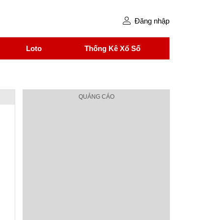
Đăng nhập
Loto
Thống Kê Xổ Số
QUẢNG CÁO