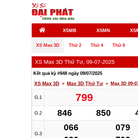
XSMB
XSMN
XS
XS Max 3D
Thứ 2
Thứ 4
Thứ 6
XS Max 3D Thứ Tư, 09-07-2025
Kết quả kỳ #948 ngày 09/07/2025
»
»
Max 3D 09-0
XS Max 3D
Max 3D Thứ Tư
799
G.1
846
850
G.2
066
079
G.3