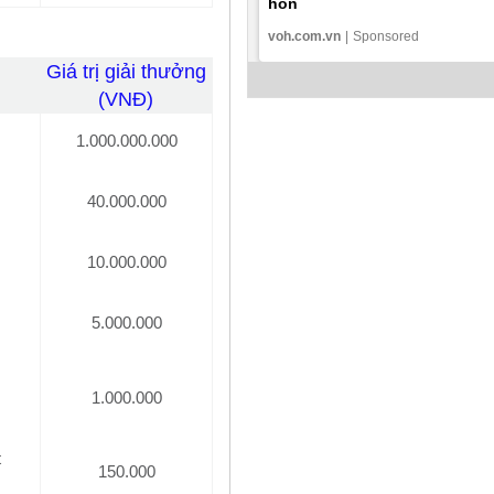
Giá trị giải thưởng
(VNĐ)
1.000.000.000
40.000.000
10.000.000
5.000.000
1.000.000
t
150.000