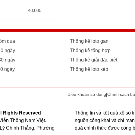
40.000
hôm qua
Thống kê loto gan
0 ngày
Thống kê tổng hợp
0 ngày
Thống kê giải đặc biệt
0 ngày
Thống kê loto kép
Điều khoản sử dụng
|
Chính sách b
ll Rights Reserved
Thông tin và kết quả xổ số 
Viễn Thông Nam Việt.
nguồn công khai và chỉ mang 
9 Lý Chính Thắng, Phường
quả chính thức được công bố