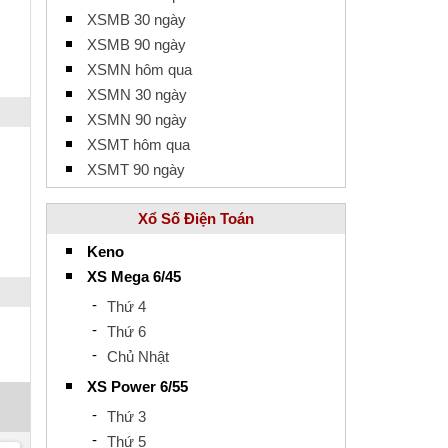
XSMB 30 ngày
XSMB 90 ngày
XSMN hôm qua
XSMN 30 ngày
XSMN 90 ngày
XSMT hôm qua
XSMT 90 ngày
Xổ Số Điện Toán
Keno
XS Mega 6/45
Thứ 4
Thứ 6
Chủ Nhật
XS Power 6/55
Thứ 3
Thứ 5