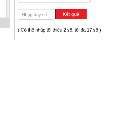
Kết quả
( Có thể nhập tối thiểu 2 số, tối đa 17 số )