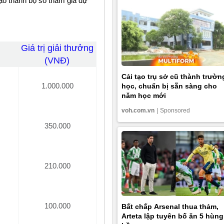
ạo thành bộ số tham gia dự
Giá trị giải thưởng
(VNĐ)
1.000.000
350.000
210.000
100.000