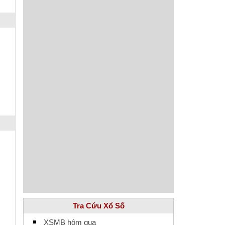
Tra Cứu Xổ Số
XSMB hôm qua