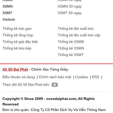
XSMN
XSMN 30 ngày
XSMT
XSMT 30 ngày
Vietlott
Thống kê loto gan
Thống kê tần suất loto
Thống kê tổng hợp
Thống kê tần suất loto cặp
Thống kê giải đặc biệt
Thống kê XSMB
Thống kê loto kép
Thống kê XSMN
Thống kê XSMT
Xổ Số Đại Phát
- Chính Xác Từng Giây
Điều khoản sử dụng
|
Chính sách bảo mật
|
Cookies
|
RSS
|
Theo dõi Xổ Số Đại Phát trên
Copyright © Since 2009 - xosodaiphat.com, All Rights
Reserved
Đơn vị chủ quản: Công Ty Cổ Phần Dịch Vụ Và Viễn Thông Nam