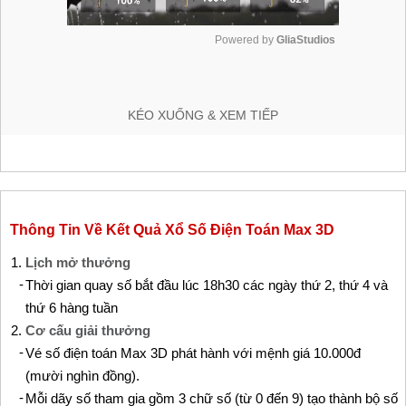
Powered by 
GliaStudios
Mute
KÉO XUỐNG & XEM TIẾP
Thông Tin Về Kết Quả Xổ Số Điện Toán Max 3D
Lịch mở thưởng
Thời gian quay số bắt đầu lúc 18h30 các ngày thứ 2, thứ 4 và
thứ 6 hàng tuần
Cơ cấu giải thưởng
Vé số điện toán Max 3D phát hành với mệnh giá 10.000đ
(mười nghìn đồng).
Mỗi dãy số tham gia gồm 3 chữ số (từ 0 đến 9) tạo thành bộ số