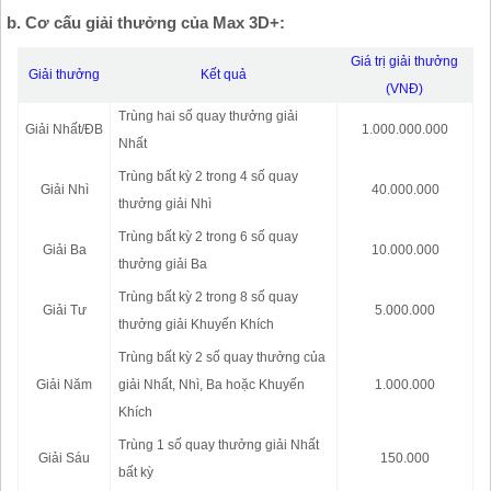
b. Cơ cấu giải thưởng của Max 3D+:
Giá trị giải thưởng
Giải thưởng
Kết quả
(VNĐ)
Trùng hai số quay thưởng giải
Giải Nhất/ĐB
1.000.000.000
Nhất
Trùng bất kỳ 2 trong 4 số quay
Giải Nhì
40.000.000
thưởng giải Nhì
Trùng bất kỳ 2 trong 6 số quay
Giải Ba
10.000.000
thưởng giải Ba
Trùng bất kỳ 2 trong 8 số quay
Giải Tư
5.000.000
thưởng giải Khuyến Khích
Trùng bất kỳ 2 số quay thưởng của
Giải Năm
giải Nhất, Nhì, Ba hoặc Khuyến
1.000.000
Khích
Trùng 1 số quay thưởng giải Nhất
Giải Sáu
150.000
bất kỳ