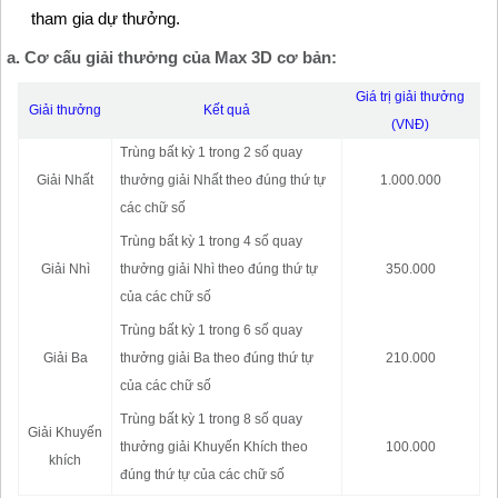
tham gia dự thưởng.
a. Cơ cấu giải thưởng của Max 3D cơ bản:
Giá trị giải thưởng
Giải thưởng
Kết quả
(VNĐ)
Trùng bất kỳ 1 trong 2 số quay
Giải Nhất
thưởng giải Nhất theo đúng thứ tự
1.000.000
các chữ số
Trùng bất kỳ 1 trong 4 số quay
Giải Nhì
thưởng giải Nhì theo đúng thứ tự
350.000
của các chữ số
Trùng bất kỳ 1 trong 6 số quay
Giải Ba
thưởng giải Ba theo đúng thứ tự
210.000
của các chữ số
Trùng bất kỳ 1 trong 8 số quay
Giải Khuyến
thưởng giải Khuyến Khích theo
100.000
khích
đúng thứ tự của các chữ số