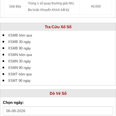
Trùng 1 số quay thưởng giải Nhì,
Giải Bảy
40.000
Ba hoặc Khuyến Khích bất kỳ
Tra Cứu Xổ Số
XSMB hôm qua
XSMB 30 ngày
XSMB 90 ngày
XSMN hôm qua
XSMN 30 ngày
XSMN 90 ngày
XSMT hôm qua
XSMT 90 ngày
Dò Vé Số
Chọn ngày: