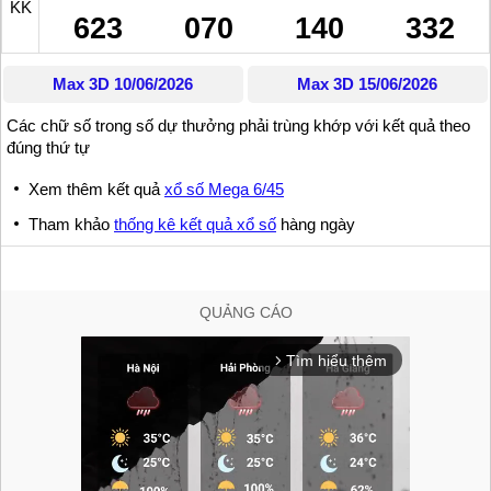
KK
623
070
140
332
Max 3D 10/06/2026
Max 3D 15/06/2026
Các chữ số trong số dự thưởng phải trùng khớp với kết quả theo
đúng thứ tự
Xem thêm kết quả
xổ số Mega 6/45
Tham khảo
thống kê kết quả xổ số
hàng ngày
QUẢNG CÁO
Tìm hiểu thêm
arrow_forward_ios