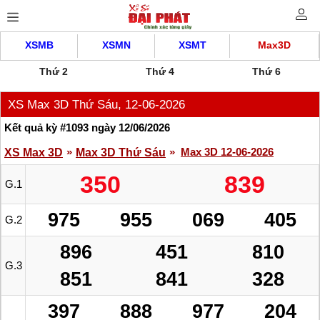
XSMB
XSMN
XSMT
Max3D
Thứ 2
Thứ 4
Thứ 6
XS Max 3D Thứ Sáu, 12-06-2026
Kết quả kỳ #1093 ngày 12/06/2026
»
»
Max 3D 12-06-2026
XS Max 3D
Max 3D Thứ Sáu
350
839
G.1
975
955
069
405
G.2
896
451
810
G.3
851
841
328
397
888
977
204