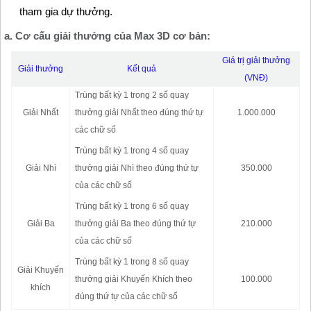
tham gia dự thưởng.
a. Cơ cấu giải thưởng của Max 3D cơ bản:
Giá trị giải thưởng
Giải thưởng
Kết quả
(VNĐ)
Trùng bất kỳ 1 trong 2 số quay
Giải Nhất
thưởng giải Nhất theo đúng thứ tự
1.000.000
các chữ số
Trùng bất kỳ 1 trong 4 số quay
Giải Nhì
thưởng giải Nhì theo đúng thứ tự
350.000
của các chữ số
Trùng bất kỳ 1 trong 6 số quay
Giải Ba
thưởng giải Ba theo đúng thứ tự
210.000
của các chữ số
Trùng bất kỳ 1 trong 8 số quay
Giải Khuyến
thưởng giải Khuyến Khích theo
100.000
khích
đúng thứ tự của các chữ số