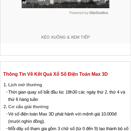
Powered by 
GliaStudios
Mute
KÉO XUỐNG & XEM TIẾP
Thông Tin Về Kết Quả Xổ Số Điện Toán Max 3D
Lịch mở thưởng
Thời gian quay số bắt đầu lúc 18h30 các ngày thứ 2, thứ 4 và
thứ 6 hàng tuần
Cơ cấu giải thưởng
Vé số điện toán Max 3D phát hành với mệnh giá 10.000đ
(mười nghìn đồng).
Mỗi dãy số tham gia gồm 3 chữ số (từ 0 đến 9) tạo thành bộ số