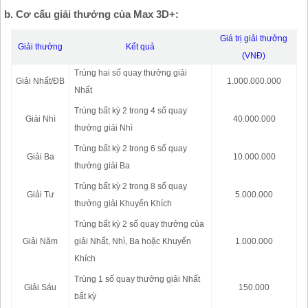
b. Cơ cấu giải thưởng của Max 3D+:
Giá trị giải thưởng
Giải thưởng
Kết quả
(VNĐ)
Trùng hai số quay thưởng giải
Giải Nhất/ĐB
1.000.000.000
Nhất
Trùng bất kỳ 2 trong 4 số quay
Giải Nhì
40.000.000
thưởng giải Nhì
Trùng bất kỳ 2 trong 6 số quay
Giải Ba
10.000.000
thưởng giải Ba
Trùng bất kỳ 2 trong 8 số quay
Giải Tư
5.000.000
thưởng giải Khuyến Khích
Trùng bất kỳ 2 số quay thưởng của
Giải Năm
giải Nhất, Nhì, Ba hoặc Khuyến
1.000.000
Khích
Trùng 1 số quay thưởng giải Nhất
Giải Sáu
150.000
bất kỳ