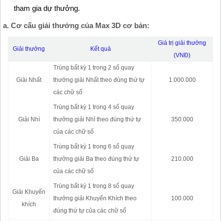
tham gia dự thưởng.
a. Cơ cấu giải thưởng của Max 3D cơ bản:
Giá trị giải thưởng
Giải thưởng
Kết quả
(VNĐ)
Trùng bất kỳ 1 trong 2 số quay
Giải Nhất
thưởng giải Nhất theo đúng thứ tự
1.000.000
các chữ số
Trùng bất kỳ 1 trong 4 số quay
Giải Nhì
thưởng giải Nhì theo đúng thứ tự
350.000
của các chữ số
Trùng bất kỳ 1 trong 6 số quay
Giải Ba
thưởng giải Ba theo đúng thứ tự
210.000
của các chữ số
Trùng bất kỳ 1 trong 8 số quay
Giải Khuyến
thưởng giải Khuyến Khích theo
100.000
khích
đúng thứ tự của các chữ số