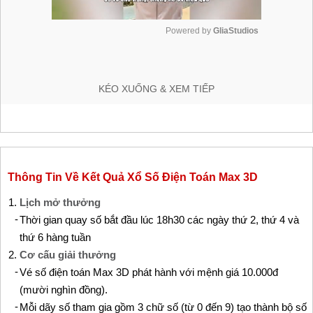
Powered by 
GliaStudios
Mute
KÉO XUỐNG & XEM TIẾP
Thông Tin Về Kết Quả Xổ Số Điện Toán Max 3D
Lịch mở thưởng
Thời gian quay số bắt đầu lúc 18h30 các ngày thứ 2, thứ 4 và
thứ 6 hàng tuần
Cơ cấu giải thưởng
Vé số điện toán Max 3D phát hành với mệnh giá 10.000đ
(mười nghìn đồng).
Mỗi dãy số tham gia gồm 3 chữ số (từ 0 đến 9) tạo thành bộ số