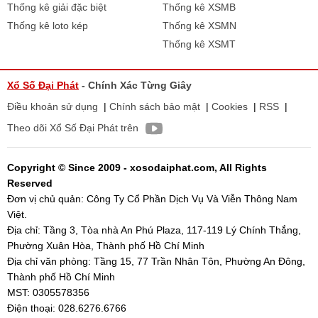
Thống kê giải đặc biệt
Thống kê XSMB
Thống kê loto kép
Thống kê XSMN
Thống kê XSMT
Xổ Số Đại Phát
- Chính Xác Từng Giây
Điều khoản sử dụng
|
Chính sách bảo mật
|
Cookies
|
RSS
|
Theo dõi Xổ Số Đại Phát trên
Copyright © Since 2009 - xosodaiphat.com, All Rights
Reserved
Đơn vị chủ quản: Công Ty Cổ Phần Dịch Vụ Và Viễn Thông Nam
Việt.
Địa chỉ: Tầng 3, Tòa nhà An Phú Plaza, 117-119 Lý Chính Thắng,
Phường Xuân Hòa, Thành phố Hồ Chí Minh
Địa chỉ văn phòng: Tầng 15, 77 Trần Nhân Tôn, Phường An Đông,
Thành phố Hồ Chí Minh
MST: 0305578356
Điện thoại: 028.6276.6766