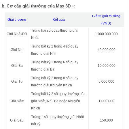
b. Cơ cấu giải thưởng của Max 3D+:
Giá trị giải thưởng
Giải thưởng
Kết quả
(VNĐ)
Trùng hai số quay thưởng giải
Giải Nhất/ĐB
1.000.000.000
Nhất
Trùng bất kỳ 2 trong 4 số quay
Giải Nhì
40.000.000
thưởng giải Nhì
Trùng bất kỳ 2 trong 6 số quay
Giải Ba
10.000.000
thưởng giải Ba
Trùng bất kỳ 2 trong 8 số quay
Giải Tư
5.000.000
thưởng giải Khuyến Khích
Trùng bất kỳ 2 số quay thưởng của
Giải Năm
giải Nhất, Nhì, Ba hoặc Khuyến
1.000.000
Khích
Trùng 1 số quay thưởng giải Nhất
Giải Sáu
150.000
bất kỳ