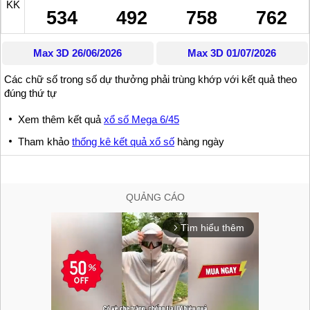
KK
534
492
758
762
Max 3D 26/06/2026
Max 3D 01/07/2026
Các chữ số trong số dự thưởng phải trùng khớp với kết quả theo
đúng thứ tự
Xem thêm kết quả
xổ số Mega 6/45
Tham khảo
thống kê kết quả xổ số
hàng ngày
QUẢNG CÁO
Tìm hiểu thêm
arrow_forward_ios