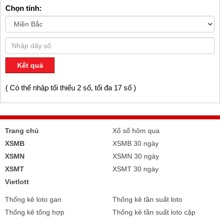
Chọn tỉnh:
Kết quả
( Có thể nhập tối thiểu 2 số, tối đa 17 số )
Trang chủ
Xổ số hôm qua
XSMB
XSMB 30 ngày
XSMN
XSMN 30 ngày
XSMT
XSMT 30 ngày
Vietlott
Thống kê loto gan
Thống kê tần suất loto
Thống kê tổng hợp
Thống kê tần suất loto cặp