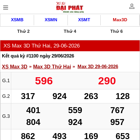
XSMB
XSMN
XSMT
Max3D
Thứ 2
Thứ 4
Thứ 6
XS Max 3D Thứ Hai, 29-06-2026
Kết quả kỳ #1100 ngày 29/06/2026
»
»
Max 3D 29-06-2026
XS Max 3D
Max 3D Thứ Hai
596
290
G.1
317
924
263
128
G.2
401
559
767
G.3
804
924
957
862
493
169
653