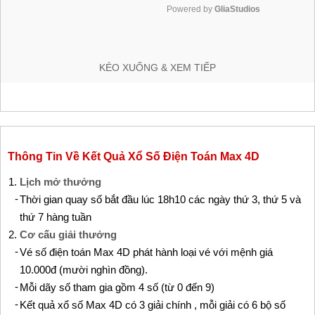
Powered by 
GliaStudios
Mute
KÉO XUỐNG & XEM TIẾP
Thông Tin Về Kết Quả Xổ Số Điện Toán Max 4D
Lịch mở thưởng
Thời gian quay số bắt đầu lúc 18h10 các ngày thứ 3, thứ 5 và
thứ 7 hàng tuần
Cơ cấu giải thưởng
Vé số điện toán Max 4D phát hành loại vé với mệnh giá
10.000đ (mười nghìn đồng).
Mỗi dãy số tham gia gồm 4 số (từ 0 đến 9)
Kết quả xổ số Max 4D có 3 giải chính , mỗi giải có 6 bộ số