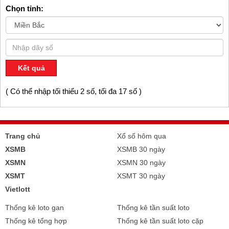
Chọn tỉnh:
Kết quả
( Có thể nhập tối thiểu 2 số, tối đa 17 số )
Trang chủ
Xổ số hôm qua
XSMB
XSMB 30 ngày
XSMN
XSMN 30 ngày
XSMT
XSMT 30 ngày
Vietlott
Thống kê loto gan
Thống kê tần suất loto
Thống kê tổng hợp
Thống kê tần suất loto cặp