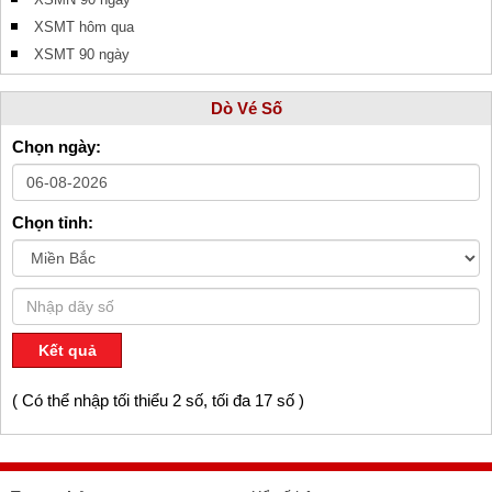
XSMT hôm qua
XSMT 90 ngày
Dò Vé Số
Chọn ngày:
Chọn tỉnh:
Kết quả
( Có thể nhập tối thiểu 2 số, tối đa 17 số )