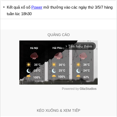
Kết quả xổ số
Power
mở thưởng vào các ngày thứ 3/5/7 hàng
tuần lúc 18h30
QUẢNG CÁO
Tìm hiểu thêm
arrow_forward_ios
Powered by 
GliaStudios
Mute
KÉO XUỐNG & XEM TIẾP