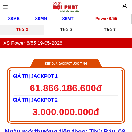
XSMB
XSMN
XSMT
Power 6/55
Thứ 3
Thứ 5
Thứ 7
XS Power 6/55 19-05-2026
KẾT QUẢ JACKPOT ƯỚC TÍNH
GIÁ TRỊ JACKPOT 1
61.866.186.600đ
GIÁ TRỊ JACKPOT 2
3.000.000.000đ
Ngày mở thưởng tiếp theo:
Thứ Bảy, 08-