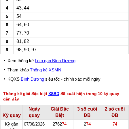
4
43, 44
5
54
6
64, 60
7
77, 70
8
81, 82
9
98, 90, 97
Xem thống kê
Loto gan Bình Dương
Tham khảo
Thống kê XSMN
KQXS
Bình Dương
siêu tốc - chính xác mỗi ngày
Thống kê giải đặc biệt
XSBD
đã xuất hiện trong 10 kỳ quay
gần đây
Ngày
Giải Đặc
3 số cuối
2 số cuối
Kỳ quay
quay
Biệt
ĐB
ĐB
Kỳ gần
07/08/2026
2762
74
2
74
74