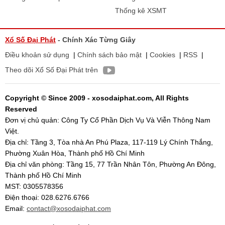
Thống kê XSMT
Xổ Số Đại Phát
- Chính Xác Từng Giây
Điều khoản sử dụng
|
Chính sách bảo mật
|
Cookies
|
RSS
|
Theo dõi Xổ Số Đại Phát trên
Copyright © Since 2009 - xosodaiphat.com, All Rights
Reserved
Đơn vị chủ quản: Công Ty Cổ Phần Dịch Vụ Và Viễn Thông Nam
Việt.
Địa chỉ: Tầng 3, Tòa nhà An Phú Plaza, 117-119 Lý Chính Thắng,
Phường Xuân Hòa, Thành phố Hồ Chí Minh
Địa chỉ văn phòng: Tầng 15, 77 Trần Nhân Tôn, Phường An Đông,
Thành phố Hồ Chí Minh
MST: 0305578356
Điện thoại: 028.6276.6766
Email:
contact@xosodaiphat.com