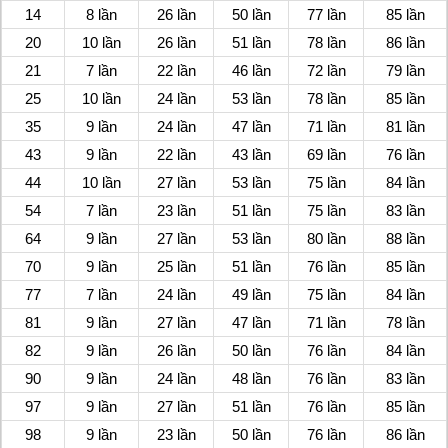
14
8 lần
26 lần
50 lần
77 lần
85 lần
20
10 lần
26 lần
51 lần
78 lần
86 lần
21
7 lần
22 lần
46 lần
72 lần
79 lần
25
10 lần
24 lần
53 lần
78 lần
85 lần
35
9 lần
24 lần
47 lần
71 lần
81 lần
43
9 lần
22 lần
43 lần
69 lần
76 lần
44
10 lần
27 lần
53 lần
75 lần
84 lần
54
7 lần
23 lần
51 lần
75 lần
83 lần
64
9 lần
27 lần
53 lần
80 lần
88 lần
70
9 lần
25 lần
51 lần
76 lần
85 lần
77
7 lần
24 lần
49 lần
75 lần
84 lần
81
9 lần
27 lần
47 lần
71 lần
78 lần
82
9 lần
26 lần
50 lần
76 lần
84 lần
90
9 lần
24 lần
48 lần
76 lần
83 lần
97
9 lần
27 lần
51 lần
76 lần
85 lần
98
9 lần
23 lần
50 lần
76 lần
86 lần