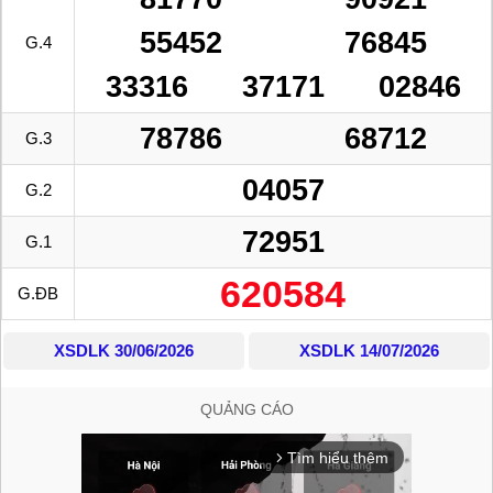
55452
76845
G.4
33316
37171
02846
78786
68712
G.3
04057
G.2
72951
G.1
620584
G.ĐB
XSDLK 30/06/2026
XSDLK 14/07/2026
QUẢNG CÁO
Tìm hiểu thêm
arrow_forward_ios