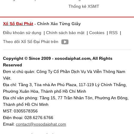
Thống kê XSMT
Xổ Số Đại Phát
- Chính Xác Từng Giây
Điều khoản sử dụng
|
Chính sách bảo mật
|
Cookies
|
RSS
|
Theo dõi Xổ Số Đại Phát trên
Copyright © Since 2009 - xosodaiphat.com, All Rights
Reserved
Đơn vị chủ quản: Công Ty Cổ Phần Dịch Vụ Và Viễn Thông Nam
Việt.
Địa chỉ: Tầng 3, Tòa nhà An Phú Plaza, 117-119 Lý Chính Thắng,
Phường Xuân Hòa, Thành phố Hồ Chí Minh
Địa chỉ văn phòng: Tầng 15, 77 Trần Nhân Tôn, Phường An Đông,
Thành phố Hồ Chí Minh
MST: 0305578356
Điện thoại: 028.6276.6766
Email:
contact@xosodaiphat.com