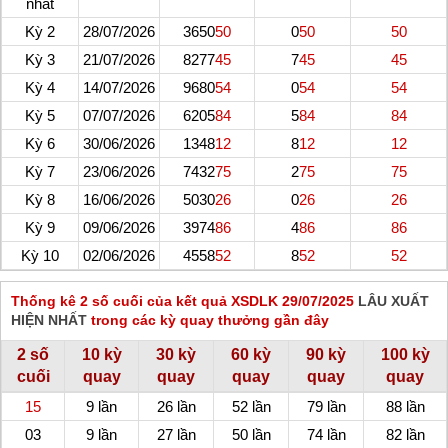
nhất
Kỳ 2
28/07/2026
3650
50
0
50
50
Kỳ 3
21/07/2026
8277
45
7
45
45
Kỳ 4
14/07/2026
9680
54
0
54
54
Kỳ 5
07/07/2026
6205
84
5
84
84
Kỳ 6
30/06/2026
1348
12
8
12
12
Kỳ 7
23/06/2026
7432
75
2
75
75
Kỳ 8
16/06/2026
5030
26
0
26
26
Kỳ 9
09/06/2026
3974
86
4
86
86
Kỳ 10
02/06/2026
4558
52
8
52
52
Thống kê 2 số cuối của kết quả XSDLK 29/07/2025
LÂU XUẤT
HIỆN NHẤT
trong các kỳ quay thưởng gần đây
2 số
10 kỳ
30 kỳ
60 kỳ
90 kỳ
100 kỳ
cuối
quay
quay
quay
quay
quay
15
9 lần
26 lần
52 lần
79 lần
88 lần
03
9 lần
27 lần
50 lần
74 lần
82 lần