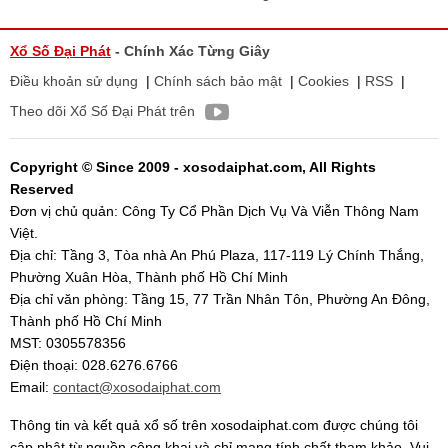
Xổ Số Đại Phát
- Chính Xác Từng Giây
Điều khoản sử dụng
|
Chính sách bảo mật
|
Cookies
|
RSS
|
Theo dõi Xổ Số Đại Phát trên
Copyright © Since 2009 - xosodaiphat.com, All Rights
Reserved
Đơn vị chủ quản: Công Ty Cổ Phần Dịch Vụ Và Viễn Thông Nam
Việt.
Địa chỉ: Tầng 3, Tòa nhà An Phú Plaza, 117-119 Lý Chính Thắng,
Phường Xuân Hòa, Thành phố Hồ Chí Minh
Địa chỉ văn phòng: Tầng 15, 77 Trần Nhân Tôn, Phường An Đông,
Thành phố Hồ Chí Minh
MST: 0305578356
Điện thoại: 028.6276.6766
Email:
contact@xosodaiphat.com
Thông tin và kết quả xổ số trên xosodaiphat.com được chúng tôi
cập nhật từ nguồn công khai và chỉ mang tính chất tham khảo. Vui