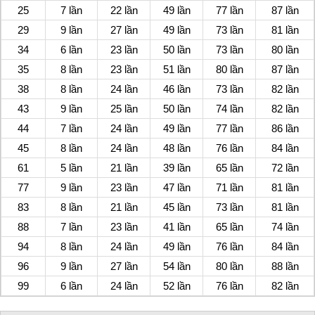
25
7 lần
22 lần
49 lần
77 lần
87 lần
29
9 lần
27 lần
49 lần
73 lần
81 lần
34
6 lần
23 lần
50 lần
73 lần
80 lần
35
8 lần
23 lần
51 lần
80 lần
87 lần
38
8 lần
24 lần
46 lần
73 lần
82 lần
43
9 lần
25 lần
50 lần
74 lần
82 lần
44
7 lần
24 lần
49 lần
77 lần
86 lần
45
8 lần
24 lần
48 lần
76 lần
84 lần
61
5 lần
21 lần
39 lần
65 lần
72 lần
77
9 lần
23 lần
47 lần
71 lần
81 lần
83
8 lần
21 lần
45 lần
73 lần
81 lần
88
7 lần
23 lần
41 lần
65 lần
74 lần
94
8 lần
24 lần
49 lần
76 lần
84 lần
96
9 lần
27 lần
54 lần
80 lần
88 lần
99
6 lần
24 lần
52 lần
76 lần
82 lần