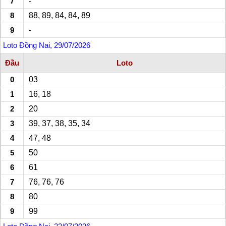
7
-
8
88, 89, 84, 84, 89
9
-
Loto Đồng Nai, 29/07/2026
Đầu
Loto
0
03
1
16, 18
2
20
3
39, 37, 38, 35, 34
4
47, 48
5
50
6
61
7
76, 76, 76
8
80
9
99