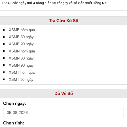
16h40 các ngày thứ 4 hàng tuần tại công ty xổ số kiến thiết Đồng Nai
Tra Cứu Xổ Số
XSMB hôm qua
XSMB 30 ngày
XSMB 90 ngày
XSMN hôm qua
XSMN 30 ngày
XSMN 90 ngày
XSMT hôm qua
XSMT 90 ngày
Dò Vé Số
Chọn ngày:
Chọn tỉnh: