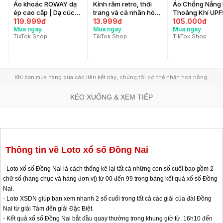
KÉO XUỐNG & XEM TIẾP
Thông tin về Loto xổ số Đồng Nai
- Loto xổ số Đồng Nai là cách thống kê lại tất cả những con số cuối bao gồm 2
chữ số (hàng chục và hàng đơn vị) từ 00 đến 99 trong bảng kết quả xổ số Đồng
Nai.
- Loto XSDN giúp bạn xem nhanh 2 số cuối trong tất cả các giải của đài Đồng
Nai từ giải Tám đến giải Đặc Biệt.
- Kết quả xổ số Đồng Nai bắt đầu quay thưởng trong khung giờ từ: 16h10 đến