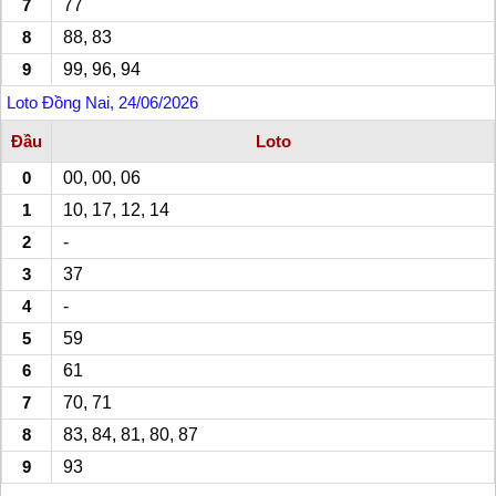
7
77
8
88, 83
9
99, 96, 94
Loto Đồng Nai, 24/06/2026
Đầu
Loto
0
00, 00, 06
1
10, 17, 12, 14
2
-
3
37
4
-
5
59
6
61
7
70, 71
8
83, 84, 81, 80, 87
9
93