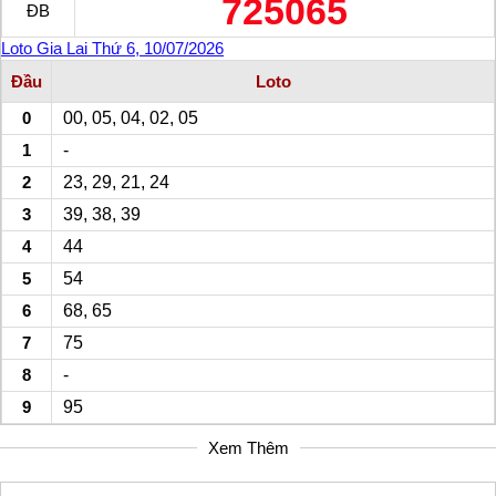
725065
ĐB
Loto Gia Lai Thứ 6, 10/07/2026
Đầu
Loto
0
00, 05, 04, 02, 05
1
-
2
23, 29, 21, 24
3
39, 38, 39
4
44
5
54
6
68, 65
7
75
8
-
9
95
Xem Thêm