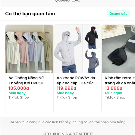
QUẢNG CÁO
KÉO XUỐNG & XEM TIẾP