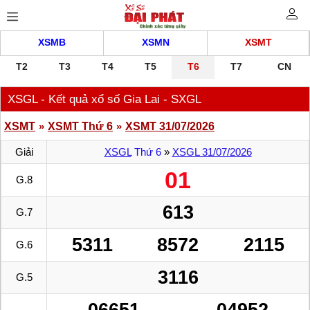
XSMB
XSMN
XSMT
T2
T3
T4
T5
T6
T7
CN
XSGL - Kết quả xổ số Gia Lai - SXGL
XSMT
»
XSMT Thứ 6
»
XSMT 31/07/2026
Giải
XSGL
Thứ 6
»
XSGL 31/07/2026
01
G.8
613
G.7
5311
8572
2115
G.6
3116
G.5