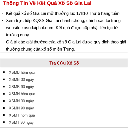
Thông Tin Về Kết Quả Xổ Số Gia Lai
Kết quả xổ số Gia Lai mở thưởng lúc 17h10 Thứ 6 hàng tuần.
Xem trực tiếp KQXS Gia Lai nhanh chóng, chính xác tại trang
website xosodaiphat.com. Kết quả được cập nhật liên tục từ
trường quay.
Giá trị các giải thưởng của xổ số Gia Lai được quy định theo giải
thưởng chung của xổ số miền Trung.
Tra Cứu Xổ Số
XSMB hôm qua
XSMB 30 ngày
XSMB 90 ngày
XSMN hôm qua
XSMN 30 ngày
XSMN 90 ngày
XSMT hôm qua
XSMT 90 ngày