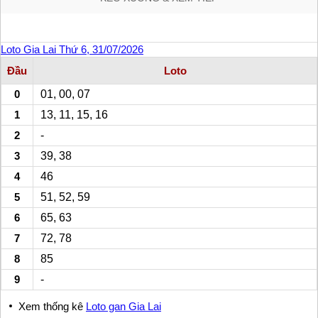
Loto Gia Lai Thứ 6, 31/07/2026
Đầu
Loto
0
01, 00, 07
1
13, 11, 15, 16
2
-
3
39, 38
4
46
5
51, 52, 59
6
65, 63
7
72, 78
8
85
9
-
Xem thống kê
Loto gan Gia Lai