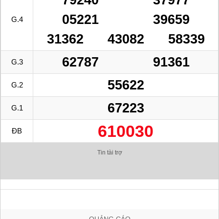
79240
37977
05221
39659
G.4
31362
43082
58339
62787
91361
G.3
55622
G.2
67223
G.1
610030
ĐB
Tin tài trợ