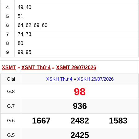
4
49, 40
5
51
6
64, 62, 69, 60
7
74, 73
8
80
9
99, 95
XSMT
»
XSMT Thứ 4
»
XSMT 29/07/2026
Giải
XSKH
Thứ 4
»
XSKH 29/07/2026
98
G.8
936
G.7
1667
2482
1583
G.6
2425
G.5