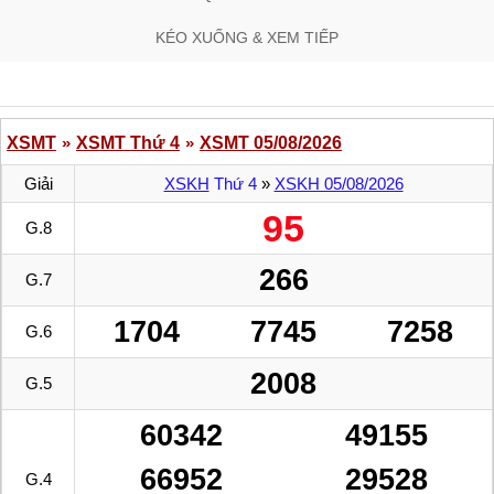
KÉO XUỐNG & XEM TIẾP
XSMT
»
XSMT Thứ 4
»
XSMT 05/08/2026
Giải
XSKH
Thứ 4
»
XSKH 05/08/2026
95
G.8
266
G.7
1704
7745
7258
G.6
2008
G.5
60342
49155
66952
29528
G.4