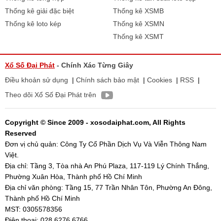
Thống kê giải đặc biệt
Thống kê XSMB
Thống kê loto kép
Thống kê XSMN
Thống kê XSMT
Xổ Số Đại Phát
- Chính Xác Từng Giây
Điều khoản sử dụng
|
Chính sách bảo mật
|
Cookies
|
RSS
|
Theo dõi Xổ Số Đại Phát trên
Copyright © Since 2009 - xosodaiphat.com, All Rights
Reserved
Đơn vị chủ quản: Công Ty Cổ Phần Dịch Vụ Và Viễn Thông Nam
Việt.
Địa chỉ: Tầng 3, Tòa nhà An Phú Plaza, 117-119 Lý Chính Thắng,
Phường Xuân Hòa, Thành phố Hồ Chí Minh
Địa chỉ văn phòng: Tầng 15, 77 Trần Nhân Tôn, Phường An Đông,
Thành phố Hồ Chí Minh
MST: 0305578356
Điện thoại: 028.6276.6766