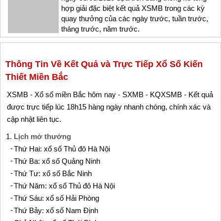
hợp giải đặc biệt kết quả XSMB trong các kỳ
quay thưởng của các ngày trước, tuần trước,
tháng trước, năm trước.
Thông Tin Về Kết Quả và Trực Tiếp Xổ Số Kiến
Thiết Miền Bắc
XSMB - Xổ số miền Bắc hôm nay - SXMB - KQXSMB - Kết quả
được trực tiếp lúc 18h15 hàng ngày nhanh chóng, chính xác và
cập nhật liên tục.
Lịch mở thưởng
Thứ Hai: xổ số Thủ đô Hà Nội
Thứ Ba: xổ số Quảng Ninh
Thứ Tư: xổ số Bắc Ninh
Thứ Năm: xổ số Thủ đô Hà Nội
Thứ Sáu: xổ số Hải Phòng
Thứ Bảy: xổ số Nam Định