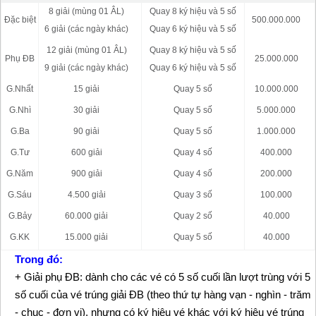
8 giải (mùng 01 ÂL)
Quay 8 ký hiệu và 5 số
Đặc biệt
500.000.000
6 giải (các ngày khác)
Quay 6 ký hiệu và 5 số
12 giải (mùng 01 ÂL)
Quay 8 ký hiệu và 5 số
Phụ ĐB
25.000.000
9 giải (các ngày khác)
Quay 6 ký hiệu và 5 số
G.Nhất
15 giải
Quay 5 số
10.000.000
G.Nhì
30 giải
Quay 5 số
5.000.000
G.Ba
90 giải
Quay 5 số
1.000.000
G.Tư
600 giải
Quay 4 số
400.000
G.Năm
900 giải
Quay 4 số
200.000
G.Sáu
4.500 giải
Quay 3 số
100.000
G.Bảy
60.000 giải
Quay 2 số
40.000
G.KK
15.000 giải
Quay 5 số
40.000
Trong đó:
+ Giải phụ ĐB: dành cho các vé có 5 số cuối lần lượt trùng với 5
số cuối của vé trúng giải ĐB (theo thứ tự hàng vạn - nghìn - trăm
- chục - đơn vị), nhưng có ký hiệu vé khác với ký hiệu vé trúng