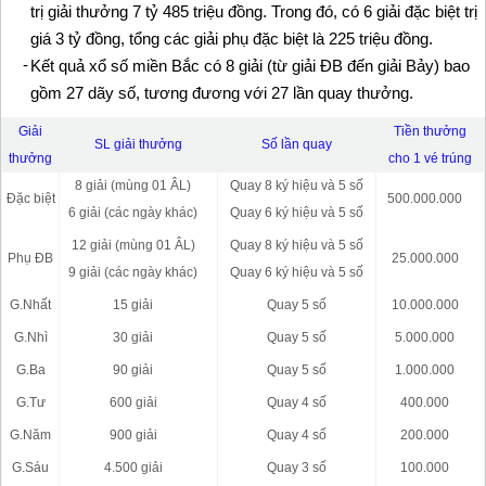
trị giải thưởng 7 tỷ 485 triệu đồng. Trong đó, có 6 giải đặc biệt trị
giá 3 tỷ đồng, tổng các giải phụ đặc biệt là 225 triệu đồng.
Kết quả xổ số miền Bắc có 8 giải (từ giải ĐB đến giải Bảy) bao
gồm 27 dãy số, tương đương với 27 lần quay thưởng.
Giải
Tiền thưởng
SL giải thưởng
Số lần quay
thưởng
cho 1 vé trúng
8 giải (mùng 01 ÂL)
Quay 8 ký hiệu và 5 số
Đặc biệt
500.000.000
6 giải (các ngày khác)
Quay 6 ký hiệu và 5 số
12 giải (mùng 01 ÂL)
Quay 8 ký hiệu và 5 số
Phụ ĐB
25.000.000
9 giải (các ngày khác)
Quay 6 ký hiệu và 5 số
G.Nhất
15 giải
Quay 5 số
10.000.000
G.Nhì
30 giải
Quay 5 số
5.000.000
G.Ba
90 giải
Quay 5 số
1.000.000
G.Tư
600 giải
Quay 4 số
400.000
G.Năm
900 giải
Quay 4 số
200.000
G.Sáu
4.500 giải
Quay 3 số
100.000