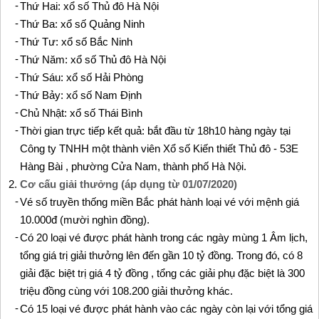
Thứ Hai: xổ số Thủ đô Hà Nội
Thứ Ba: xổ số Quảng Ninh
Thứ Tư: xổ số Bắc Ninh
Thứ Năm: xổ số Thủ đô Hà Nội
Thứ Sáu: xổ số Hải Phòng
Thứ Bảy: xổ số Nam Định
Chủ Nhật: xổ số Thái Bình
Thời gian trực tiếp kết quả: bắt đầu từ 18h10 hàng ngày tại
Công ty TNHH một thành viên Xổ số Kiến thiết Thủ đô - 53E
Hàng Bài , phường Cửa Nam, thành phố Hà Nội.
Cơ cấu giải thưởng (áp dụng từ 01/07/2020)
Vé số truyền thống miền Bắc phát hành loại vé với mệnh giá
10.000đ (mười nghìn đồng).
Có 20 loại vé được phát hành trong các ngày mùng 1 Âm lịch,
tổng giá trị giải thưởng lên đến gần 10 tỷ đồng. Trong đó, có 8
giải đặc biệt trị giá 4 tỷ đồng , tổng các giải phụ đặc biệt là 300
triệu đồng cùng với 108.200 giải thưởng khác.
Có 15 loại vé được phát hành vào các ngày còn lại với tổng giá