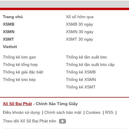
Trang chủ
Xổ số hôm qua
XSMB
XSMB 30 ngày
XSMN
XSMN 30 ngày
XSMT
XSMT 30 ngày
Vietlott
Thống kê loto gan
Thống kê tần suất loto
Thống kê tổng hợp
Thống kê tần suất loto cặp
Thống kê giải đặc biệt
Thống kê XSMB
Thống kê loto kép
Thống kê XSMN
Thống kê XSMT
Xổ Số Đại Phát
- Chính Xác Từng Giây
Điều khoản sử dụng
|
Chính sách bảo mật
|
Cookies
|
RSS
|
Theo dõi Xổ Số Đại Phát trên