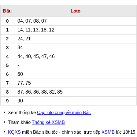
Đầu
Loto
0
04, 07, 08, 07
1
14, 11, 13, 18, 12
2
24, 21
3
34
4
44, 40, 45, 47, 46
5
-
6
60
7
77, 75
8
87, 86, 86, 88, 82, 85
9
90
Xem thống kê
Cặp loto cùng về miền Bắc
Tham khảo
Thống kê XSMB
KQXS
miền Bắc siêu tốc - chính xác, trực tiếp
XSMB
lúc 18h15