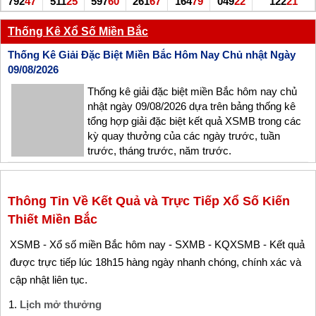
792
47
511
25
597
60
261
67
164
79
049
22
122
21
Thống Kê Xổ Số Miền Bắc
Thống Kê Giải Đặc Biệt Miền Bắc Hôm Nay Chủ nhật Ngày
09/08/2026
Thống kê giải đặc biệt miền Bắc hôm nay chủ
nhật ngày 09/08/2026 dựa trên bảng thống kê
tổng hợp giải đặc biệt kết quả XSMB trong các
kỳ quay thưởng của các ngày trước, tuần
trước, tháng trước, năm trước.
Thông Tin Về Kết Quả và Trực Tiếp Xổ Số Kiến
Thiết Miền Bắc
XSMB - Xổ số miền Bắc hôm nay - SXMB - KQXSMB - Kết quả
được trực tiếp lúc 18h15 hàng ngày nhanh chóng, chính xác và
cập nhật liên tục.
Lịch mở thưởng