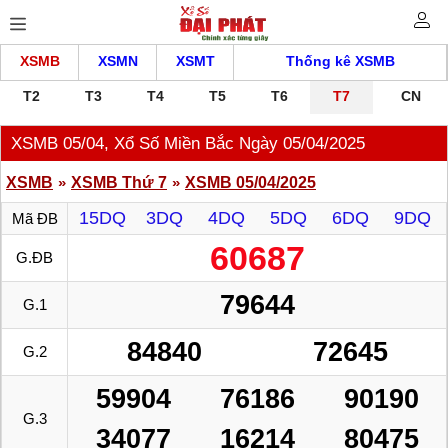
XSMB
XSMN
XSMT
Thống kê XSMB
T2
T3
T4
T5
T6
T7
CN
XSMB 05/04, Xổ Số Miền Bắc Ngày 05/04/2025
XSMB
»
XSMB Thứ 7
»
XSMB 05/04/2025
15DQ
3DQ
4DQ
5DQ
6DQ
9DQ
Mã ĐB
60687
G.ĐB
79644
G.1
84840
72645
G.2
59904
76186
90190
G.3
34077
16214
80475