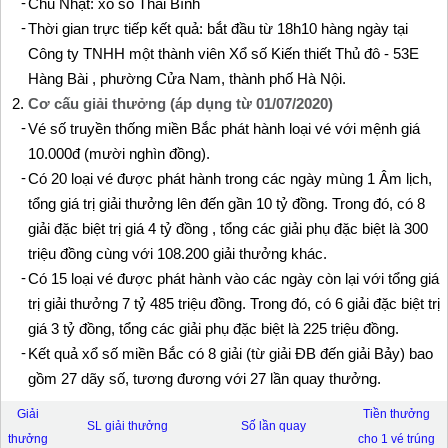
Chủ Nhật: xổ số Thái Bình
Thời gian trực tiếp kết quả: bắt đầu từ 18h10 hàng ngày tại
Công ty TNHH một thành viên Xổ số Kiến thiết Thủ đô - 53E
Hàng Bài , phường Cửa Nam, thành phố Hà Nội.
Cơ cấu giải thưởng (áp dụng từ 01/07/2020)
Vé số truyền thống miền Bắc phát hành loại vé với mệnh giá
10.000đ (mười nghìn đồng).
Có 20 loại vé được phát hành trong các ngày mùng 1 Âm lịch,
tổng giá trị giải thưởng lên đến gần 10 tỷ đồng. Trong đó, có 8
giải đặc biệt trị giá 4 tỷ đồng , tổng các giải phụ đặc biệt là 300
triệu đồng cùng với 108.200 giải thưởng khác.
Có 15 loại vé được phát hành vào các ngày còn lại với tổng giá
trị giải thưởng 7 tỷ 485 triệu đồng. Trong đó, có 6 giải đặc biệt trị
giá 3 tỷ đồng, tổng các giải phụ đặc biệt là 225 triệu đồng.
Kết quả xổ số miền Bắc có 8 giải (từ giải ĐB đến giải Bảy) bao
gồm 27 dãy số, tương đương với 27 lần quay thưởng.
Giải
Tiền thưởng
SL giải thưởng
Số lần quay
thưởng
cho 1 vé trúng