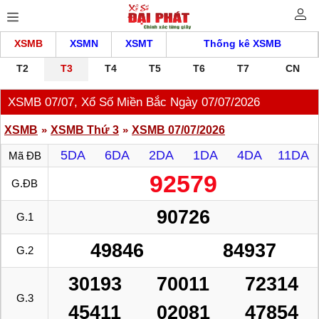
XSMB
XSMN
XSMT
Thống kê XSMB
T2
T3
T4
T5
T6
T7
CN
XSMB 07/07, Xổ Số Miền Bắc Ngày 07/07/2026
XSMB
»
XSMB Thứ 3
»
XSMB 07/07/2026
5DA
6DA
2DA
1DA
4DA
11DA
Mã ĐB
92579
G.ĐB
90726
G.1
49846
84937
G.2
30193
70011
72314
G.3
45411
02081
47854