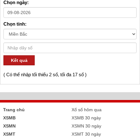
Chọn ngày:
Chọn tỉnh:
Kết quả
( Có thể nhập tối thiểu 2 số, tối đa 17 số )
Trang chủ
Xổ số hôm qua
XSMB
XSMB 30 ngày
XSMN
XSMN 30 ngày
XSMT
XSMT 30 ngày