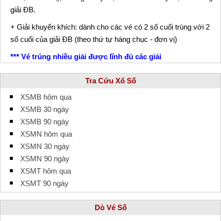
giải ĐB.
+ Giải khuyến khích: dành cho các vé có 2 số cuối trùng với 2
số cuối của giải ĐB (theo thứ tự hàng chục - đơn vị)
*** Vé trúng nhiều giải được lĩnh đủ các giải
Tra Cứu Xổ Số
XSMB hôm qua
XSMB 30 ngày
XSMB 90 ngày
XSMN hôm qua
XSMN 30 ngày
XSMN 90 ngày
XSMT hôm qua
XSMT 90 ngày
Dò Vé Số