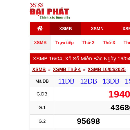
XSMB
XSMN
XS
XSMB
Trực tiếp
Thứ 2
Thứ 3
Th
XSMB 16/04, Xổ Số Miền Bắc Ngày 16/0
XSMB
»
XSMB Thứ 4
»
XSMB 16/04/2025
11DB
12DB
13DB
1
Mã ĐB
194
G.ĐB
4368
G.1
95698
G.2