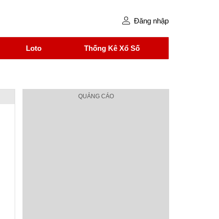
Đăng nhập
Loto
Thống Kê Xổ Số
QUẢNG CÁO