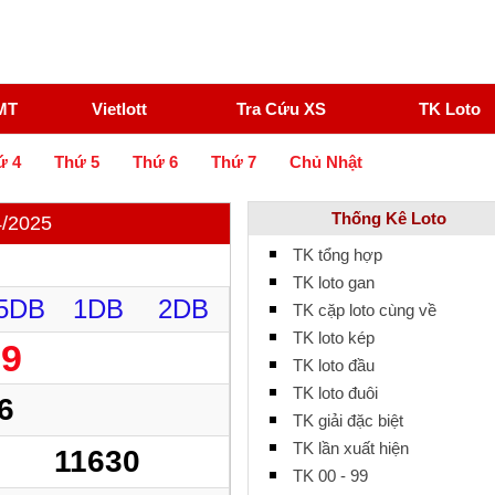
MT
Vietlott
Tra Cứu XS
TK Loto
ứ 4
Thứ 5
Thứ 6
Thứ 7
Chủ Nhật
Thống Kê Loto
4/2025
TK tổng hợp
TK loto gan
5DB
1DB
2DB
TK cặp loto cùng về
TK loto kép
09
TK loto đầu
TK loto đuôi
6
TK giải đặc biệt
TK lần xuất hiện
11630
TK 00 - 99