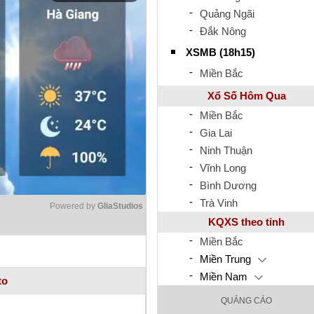
Quảng Ngãi
Đắk Nông
XSMB (18h15)
Miền Bắc
Xổ Số Hôm Qua
Miền Bắc
Gia Lai
Ninh Thuận
Vĩnh Long
Bình Dương
Trà Vinh
Powered by 
GliaStudios
KQXS theo tỉnh
Miền Bắc
Mute
Miền Trung
Miền Nam
to
QUẢNG CÁO