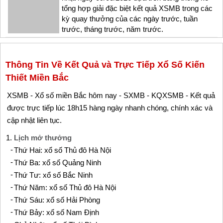
tổng hợp giải đặc biệt kết quả XSMB trong các
kỳ quay thưởng của các ngày trước, tuần
trước, tháng trước, năm trước.
Thông Tin Về Kết Quả và Trực Tiếp Xổ Số Kiến
Thiết Miền Bắc
XSMB - Xổ số miền Bắc hôm nay - SXMB - KQXSMB - Kết quả
được trực tiếp lúc 18h15 hàng ngày nhanh chóng, chính xác và
cập nhật liên tục.
Lịch mở thưởng
Thứ Hai: xổ số Thủ đô Hà Nội
Thứ Ba: xổ số Quảng Ninh
Thứ Tư: xổ số Bắc Ninh
Thứ Năm: xổ số Thủ đô Hà Nội
Thứ Sáu: xổ số Hải Phòng
Thứ Bảy: xổ số Nam Định