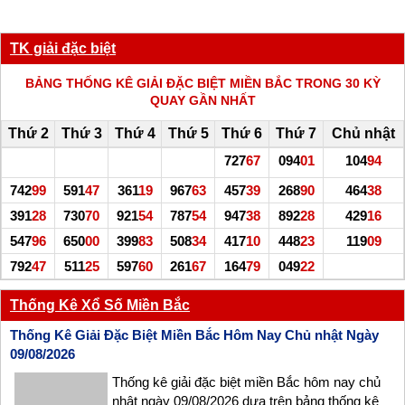
TK giải đặc biệt
BẢNG THỐNG KÊ GIẢI ĐẶC BIỆT MIỀN BẮC TRONG 30 KỲ
QUAY GẦN NHẤT
Thứ 2
Thứ 3
Thứ 4
Thứ 5
Thứ 6
Thứ 7
Chủ nhật
727
67
094
01
104
94
742
99
591
47
361
19
967
63
457
39
268
90
464
38
391
28
730
70
921
54
787
54
947
38
892
28
429
16
547
96
650
00
399
83
508
34
417
10
448
23
119
09
792
47
511
25
597
60
261
67
164
79
049
22
Thống Kê Xổ Số Miền Bắc
Thống Kê Giải Đặc Biệt Miền Bắc Hôm Nay Chủ nhật Ngày
09/08/2026
Thống kê giải đặc biệt miền Bắc hôm nay chủ
nhật ngày 09/08/2026 dựa trên bảng thống kê