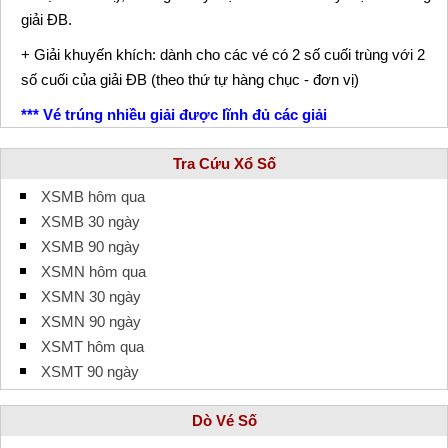
giải ĐB.
+ Giải khuyến khích: dành cho các vé có 2 số cuối trùng với 2
số cuối của giải ĐB (theo thứ tự hàng chục - đơn vị)
*** Vé trúng nhiều giải được lĩnh đủ các giải
Tra Cứu Xổ Số
XSMB hôm qua
XSMB 30 ngày
XSMB 90 ngày
XSMN hôm qua
XSMN 30 ngày
XSMN 90 ngày
XSMT hôm qua
XSMT 90 ngày
Dò Vé Số