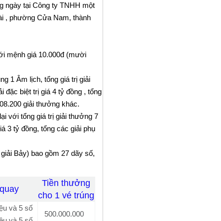
àng ngày tại Công ty TNHH một
Bài , phường Cửa Nam, thành
với mệnh giá 10.000đ (mười
 1 Âm lịch, tổng giá trị giải
 đặc biệt trị giá 4 tỷ đồng , tổng
108.200 giải thưởng khác.
 với tổng giá trị giải thưởng 7
giá 3 tỷ đồng, tổng các giải phụ
 giải Bảy) bao gồm 27 dãy số,
Tiền thưởng
 quay
cho 1 vé trúng
ệu và 5 số
500.000.000
ệu và 5 số