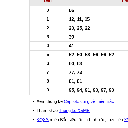
Đầu
Lo
0
06
1
12, 11, 15
2
23, 25, 22
3
39
4
41
5
52, 50, 58, 56, 56, 52
6
60, 63
7
77, 73
8
81, 81
9
95, 94, 91, 93, 97, 93
Xem thống kê
Cặp loto cùng về miền Bắc
Tham khảo
Thống kê XSMB
KQXS
miền Bắc siêu tốc - chính xác, trực tiếp
X