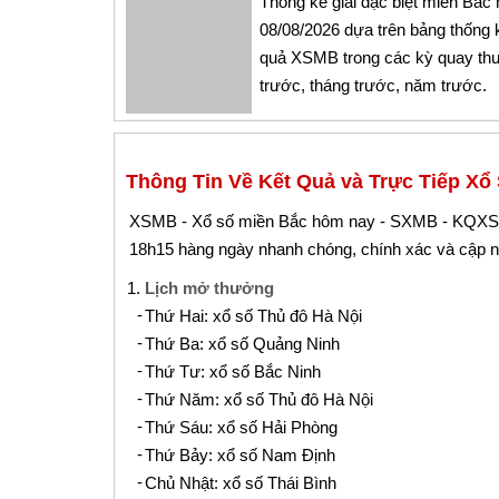
Thống kê giải đặc biệt miền Bắc
08/08/2026 dựa trên bảng thống k
quả XSMB trong các kỳ quay thư
trước, tháng trước, năm trước.
Thông Tin Về Kết Quả và Trực Tiếp Xổ 
XSMB - Xổ số miền Bắc hôm nay - SXMB - KQXSMB
18h15 hàng ngày nhanh chóng, chính xác và cập nhậ
Lịch mở thưởng
Thứ Hai: xổ số Thủ đô Hà Nội
Thứ Ba: xổ số Quảng Ninh
Thứ Tư: xổ số Bắc Ninh
Thứ Năm: xổ số Thủ đô Hà Nội
Thứ Sáu: xổ số Hải Phòng
Thứ Bảy: xổ số Nam Định
Chủ Nhật: xổ số Thái Bình