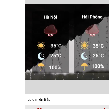
Loto miền Bắc