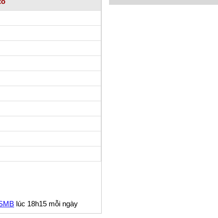
to
SMB
lúc 18h15 mỗi ngày