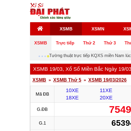
XSMB
XSMN
XS
XSMB
Trực tiếp
Thứ 2
Thứ 3
Th
Tường thuật trực tiếp KQXS miền Nam lú
XSMB 19/03, Xổ Số Miền Bắc Ngày 19/0
XSMB
»
XSMB Thứ 5
»
XSMB 19/03/2026
10XE
11XE
Mã ĐB
18XE
20XE
754
G.ĐB
6539
G.1