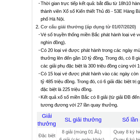
Thời gian trực tiếp kết quả: bắt đầu từ 18h10 h
thành viên Xổ số Kiến thiết Thủ đô - 53E Hàng 
phố Hà Nội.
Cơ cấu giải thưởng (áp dụng từ 01/07/2020)
Vé số truyền thống miền Bắc phát hành loại vé 
nghìn đồng).
Có 20 loại vé được phát hành trong các ngày mùng
thưởng lên đến gần 10 tỷ đồng. Trong đó, có 8 giải
các giải phụ đặc biệt là 300 triệu đồng cùng với 
Có 15 loại vé được phát hành vào các ngày còn lại
tỷ 485 triệu đồng. Trong đó, có 6 giải đặc biệt trị 
đặc biệt là 225 triệu đồng.
Kết quả xổ số miền Bắc có 8 giải (từ giải ĐB đến
tương đương với 27 lần quay thưởng.
Giải
SL giải thưởng
Số lần
thưởng
8 giải (mùng 01 ÂL)
Quay 8 ký hi
Đặc biệt
6 giải (các ngày khác)
Quay 6 ký hi