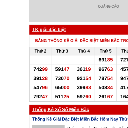
QUẢNG CÁO
TK giải đặc biệt
BẢNG THỐNG KÊ GIẢI ĐẶC BIỆT MIỀN BẮC TR
Thứ 2
Thứ 3
Thứ 4
Thứ 5
Th
691
85
72
742
99
591
47
361
19
967
63
45
391
28
730
70
921
54
787
54
94
547
96
650
00
399
83
508
34
41
792
47
511
25
597
60
261
67
16
Thống Kê Xổ Số Miền Bắc
Thống Kê Giải Đặc Biệt Miền Bắc Hôm Nay Thứ 