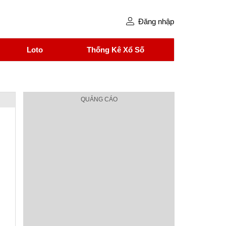
Đăng nhập
Loto
Thống Kê Xổ Số
QUẢNG CÁO