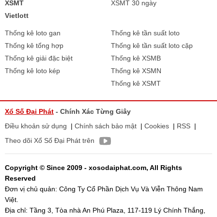
XSMT
XSMT 30 ngày
Vietlott
Thống kê loto gan
Thống kê tần suất loto
Thống kê tổng hợp
Thống kê tần suất loto cặp
Thống kê giải đặc biệt
Thống kê XSMB
Thống kê loto kép
Thống kê XSMN
Thống kê XSMT
Xổ Số Đại Phát
- Chính Xác Từng Giây
Điều khoản sử dụng
|
Chính sách bảo mật
|
Cookies
|
RSS
|
Theo dõi Xổ Số Đại Phát trên
Copyright © Since 2009 - xosodaiphat.com, All Rights
Reserved
Đơn vị chủ quản: Công Ty Cổ Phần Dịch Vụ Và Viễn Thông Nam
Việt.
Địa chỉ: Tầng 3, Tòa nhà An Phú Plaza, 117-119 Lý Chính Thắng,