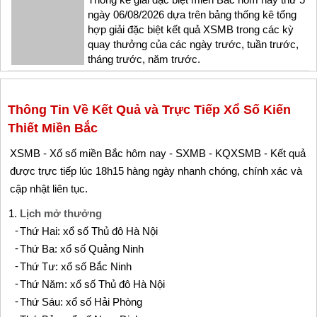
ngày 06/08/2026 dựa trên bảng thống kê tổng
hợp giải đặc biệt kết quả XSMB trong các kỳ
quay thưởng của các ngày trước, tuần trước,
tháng trước, năm trước.
Thông Tin Về Kết Quả và Trực Tiếp Xổ Số Kiến
Thiết Miền Bắc
XSMB - Xổ số miền Bắc hôm nay - SXMB - KQXSMB - Kết quả
được trực tiếp lúc 18h15 hàng ngày nhanh chóng, chính xác và
cập nhật liên tục.
Lịch mở thưởng
Thứ Hai: xổ số Thủ đô Hà Nội
Thứ Ba: xổ số Quảng Ninh
Thứ Tư: xổ số Bắc Ninh
Thứ Năm: xổ số Thủ đô Hà Nội
Thứ Sáu: xổ số Hải Phòng