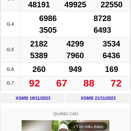
48191
49925
22550
6986
8728
G.4
3505
6493
2182
4299
3534
G.5
5389
7960
6436
260
949
169
G.6
92
67
88
72
G.7
XSMB 19/11/2023
XSMB 21/11/2023
QUẢNG CÁO
Tìm hiểu thêm
arrow_forward_ios