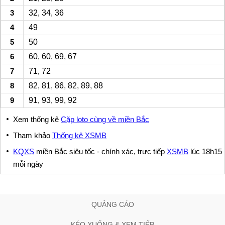
3
32, 34, 36
4
49
5
50
6
60, 60, 69, 67
7
71, 72
8
82, 81, 86, 82, 89, 88
9
91, 93, 99, 92
Xem thống kê
Cặp loto cùng về miền Bắc
Tham khảo
Thống kê XSMB
KQXS
miền Bắc siêu tốc - chính xác, trực tiếp
XSMB
lúc 18h15
mỗi ngày
QUẢNG CÁO
KÉO XUỐNG & XEM TIẾP