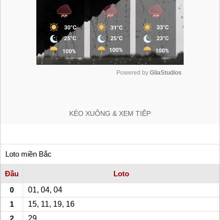
Powered by 
GliaStudios
Mute
KÉO XUỐNG & XEM TIẾP
Loto miền Bắc
Đầu
Loto
0
01, 04, 04
1
15, 11, 19, 16
2
29