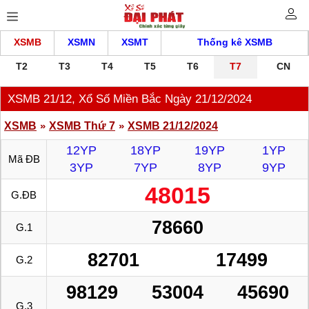
XSMB
XSMN
XSMT
Thống kê XSMB
T2
T3
T4
T5
T6
T7
CN
XSMB 21/12, Xổ Số Miền Bắc Ngày 21/12/2024
XSMB
»
XSMB Thứ 7
»
XSMB 21/12/2024
12YP
18YP
19YP
1YP
Mã ĐB
3YP
7YP
8YP
9YP
48015
G.ĐB
78660
G.1
82701
17499
G.2
98129
53004
45690
G.3