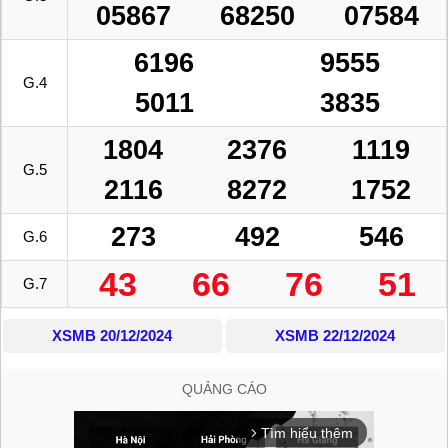
05867
68250
07584
6196
9555
G.4
5011
3835
1804
2376
1119
G.5
2116
8272
1752
273
492
546
G.6
43
66
76
51
G.7
XSMB 20/12/2024
XSMB 22/12/2024
QUẢNG CÁO
Tìm hiểu thêm
arrow_forward_ios