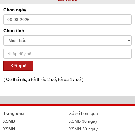
Chọn ngày:
Chọn tỉnh:
Kết quả
( Có thể nhập tối thiểu 2 số, tối đa 17 số )
Trang chủ
Xổ số hôm qua
XSMB
XSMB 30 ngày
XSMN
XSMN 30 ngày