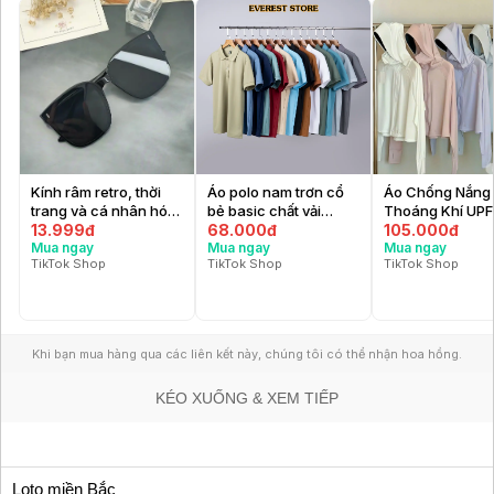
KÉO XUỐNG & XEM TIẾP
Loto miền Bắc